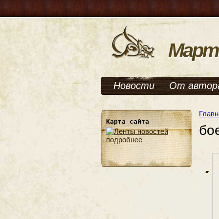
Март
Новости
От автор
Главн
Карта сайта
бо
подробнее