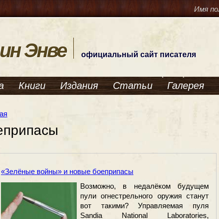
Имя по
ин Энве
официальный сайт писателя
а
Книги
Издания
Статьи
Галерея
ая
еприпасы
«Зелёные войны» и новые боеприпасы
Возможно, в недалёком будущем
пули огнестрельного оружия станут
вот такими? Управляемая пуля
Sandia National Laboratories,