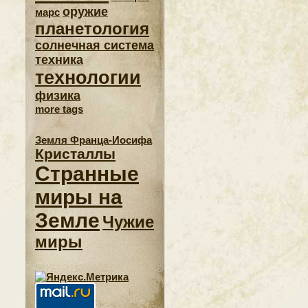
оружие
марс
планетология
солнечная система
техника
технологии
физика
more tags
Земля Франца-Иосифа
Кристаллы
Странные
миры на
Земле
Чужие
миры