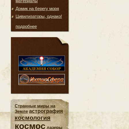
материалы
Домик на берегу моря
Цивилизаторы, однако!
подробнее
Странные миры на
астрография
Земле
космология
космос
лазеры