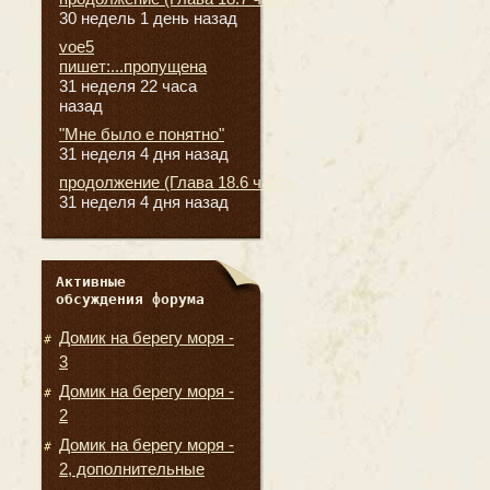
30 недель 1 день назад
voe5
пишет:...пропущена
31 неделя 22 часа
назад
"Мне было е понятно"
31 неделя 4 дня назад
продолжение (Глава 18.6 часть
31 неделя 4 дня назад
Активные
обсуждения форума
Домик на берегу моря -
3
Домик на берегу моря -
2
Домик на берегу моря -
2, дополнительные