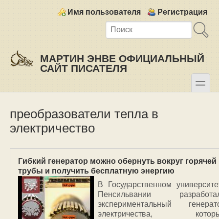
Skip to main content
Skip to search
Login links
Имя пользователя
Регистрация
МАРТИН ЭНВЕ ОФИЦИАЛЬНЫЙ
САЙТ ПИСАТЕЛЯ
toggle
Secondary menu
преобразователи тепла в
электричество
Гибкий генератор можно обернуть вокруг горячей
трубы и получить бесплатную энергию
В Государственном университе
Пенсильвании разработа
экспериментальный генерат
электричества, котор