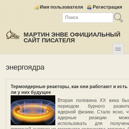
Skip to main content
Skip to search
Login links
Имя пользователя
Регистрация
МАРТИН ЭНВЕ ОФИЦИАЛЬНЫЙ
САЙТ ПИСАТЕЛЯ
toggle
Secondary menu
энергоядра
Термоядерные реакторы, как они работают и есть
ли у них будущее
Вторая половина XX века бы
периодом бурного развит
ядерной физики. Стало ясно, ч
ядерные реакции мож
использовать для получен