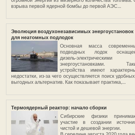
огромной энергии из мизерного количества топлива. 
взрыва первой ядерной бомбы до первой АЭС...
Эволюция воздухонезависимых энергоустановок
для неатомных подлодок
Основная масса современн
подводных лодок оснаще
дизель-электрическими
энергоустановками. Так
устройства имеют характерн
недостатки, из-за чего осуществляется поиск удобных
выгодных альтернатив. Как показывает практика,...
Термоядерный реактор: начало сборки
Сибирские физики принима
участие в создании источни
чистой и дешевой энергии.
В середине августа 2020 года ве