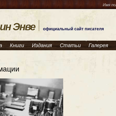
Имя по
ин Энве
официальный сайт писателя
а
Книги
Издания
Статьи
Галерея
мации