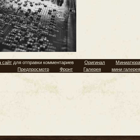
а сайт
для отправки комментариев
Оригинал
Миниатюр
Предпросмотр
Фронт
Галерея
мини галере