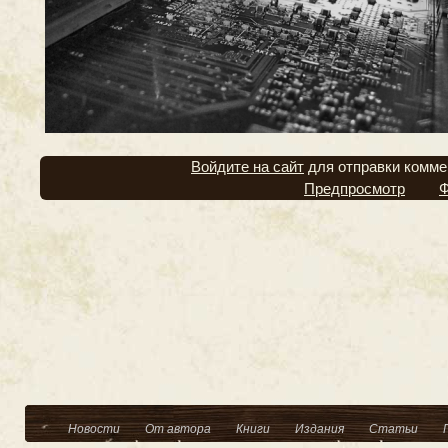
Войдите на сайт
для отправки комме
Предпросмотр
Ф
Новости
От автора
Книги
Издания
Статьи