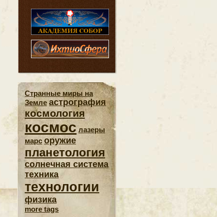
Странные миры на
астрография
Земле
космология
космос
лазеры
оружие
марс
планетология
солнечная система
техника
технологии
физика
more tags