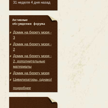
31 неделя 4 дня назад
Активные
обсуждения форума
Домик на берегу моря -
3
Домик на берегу моря -
2
Домик на берегу моря -
2, дополнительные
материалы
Домик на берегу моря
Цивилизаторы, однако!
подробнее