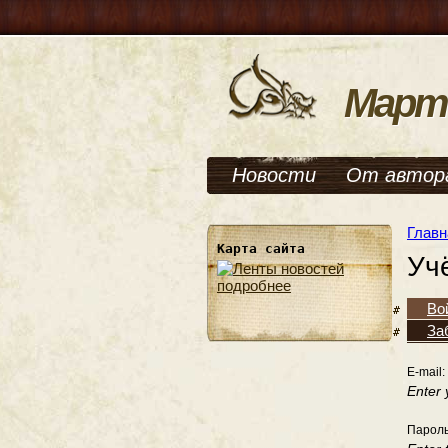
Март
Новости
От автор
Главн
Карта сайта
Уч
подробнее
Во
За
E-mail:
Enter 
Парол