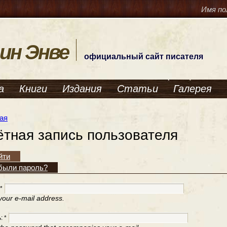
Имя по
ин Энве
официальный сайт писателя
а
Книги
Издания
Статьи
Галерея
ая
ётная запись пользователя
йти
были пароль?
*
your e-mail address.
ь:
*