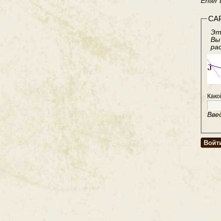
Enter 
CA
Эт
Вы
ра
Како
Вве