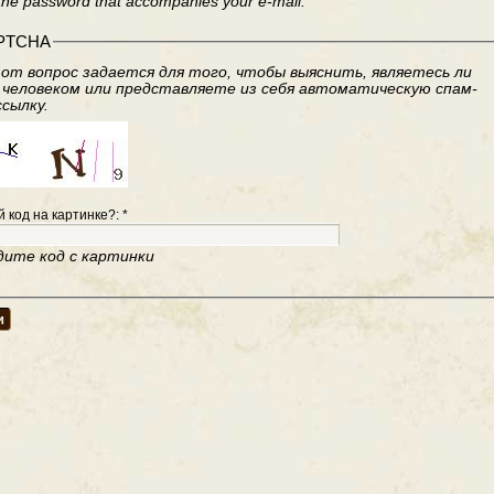
the password that accompanies your e-mail.
PTCHA
от вопрос задается для того, чтобы выяснить, являетесь ли
 человеком или представляете из себя автоматическую спам-
ссылку.
й код на картинке?:
*
дите код с картинки