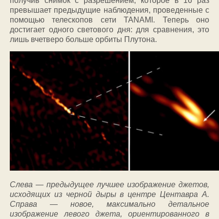
получив снимок с разрешением, которое в 16 раз
превышает предыдущие наблюдения, проведенные с
помощью телескопов сети TANAMI. Теперь оно
достигает одного светового дня: для сравнения, это
лишь вчетверо больше орбиты Плутона.
Слева — предыдущее лучшее изображение джетов,
исходящих из черной дыры в центре Центавра А.
Справа — новое, максимально детальное
изображение левого джета, ориентированного в