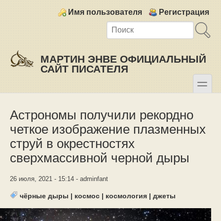
Skip to main content
Skip to search
Login links
Имя пользователя
Регистрация
МАРТИН ЭНВЕ ОФИЦИАЛЬНЫЙ
САЙТ ПИСАТЕЛЯ
toggle
Secondary menu
Астрономы получили рекордно
четкое изображение плазменных
струй в окрестностях
сверхмассивной черной дыры
26 июля, 2021 - 15:14 - adminfant
чёрные дыры
|
космос
|
космология
|
джеты