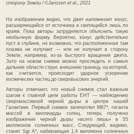
сторону Земли / ©Janssen et al., 2021
На изображении видно, что джет напоминает конус,
расширяющийся от источника и светящийся лишь по
краям. Пока авторы затрудняются объяснить такую
необычную форму. Вероятно, конус действительно
пуст в глубине, но возможно, что расположенная там
плазма не излучает — или не излучает в сторону
Земли, например, из-за быстрого вращения джета.
Зато на новом снимке можно проследить и самые
дальние области струи, внешнюю границу, на которой,
как считается, происходит ударное ускорение
космических частиц до сверхвысоких энергий.
Авторы отмечают, что новый снимок стал важным
шагом к главной цели работы ЕНТ — наблюдению
сверхмассивной черной дыры в центре нашей
Галактики. Первый снимок запечатлел М87*, гиганта
массой в миллиарды солнц, теперь получено
изображение черной дыры «всего лишь» в 55
миллионов солнечных масс. Следующей, видимо,
станет Sgr A*, набирающая 1,4 миллиона солнечных