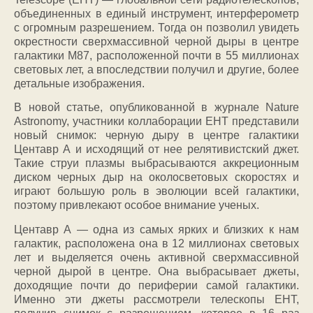
объединенных в единый инструмент, интерферометр
с огромным разрешением. Тогда он позволил увидеть
окрестности сверхмассивной черной дыры в центре
галактики M87, расположенной почти в 55 миллионах
световых лет, а впоследствии получил и другие, более
детальные изображения.
В новой статье, опубликованной в журнале Nature
Astronomy, участники коллаборации EHT представили
новый снимок: черную дыру в центре галактики
Центавр А и исходящий от нее релятивистский джет.
Такие струи плазмы выбрасываются аккреционным
диском черных дыр на околосветовых скоростях и
играют большую роль в эволюции всей галактики,
поэтому привлекают особое внимание ученых.
Центавр А — одна из самых ярких и близких к нам
галактик, расположена она в 12 миллионах световых
лет и выделяется очень активной сверхмассивной
черной дырой в центре. Она выбрасывает джеты,
доходящие почти до периферии самой галактики.
Именно эти джеты рассмотрели телескопы ЕНТ,