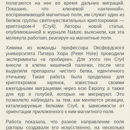
полагаются на нее во время дальних миграций.
Показано, что ключевой «антенной»,
воспринимающей магнитные поля, им служит один из
белков группы светочувствительных криптохромов —
криптохром-4 (Cry4). Авторы новой статьи,
опубликованной в журнале Nature, выяснили, как эта
молекула работает, реагируя на магнитные поля.
Химики из команды профессора Оксфордского
университета Питера Хора (Peter Hore) проводили
эксперименты «в пробирке». Для этого ген Cry4
внесли в клетки кишечной палочки, после чего
выделили препараты чистого белка, идентичного
птичьему. Такая работа была проделана для
криптохромов зарянок, известных своими
ежегодными миграциями через всю Европу, а также
для кур и голубей, которые не мигрируют. Это
позволило наблюдать за тем, как меняются реакции,
катализируемые белками Cry4, в зависимости от
ориентации приложенного к ним магнитного поля.
Работа показала, что разное направление поля
(авторы создавали его искусственно, на несколько