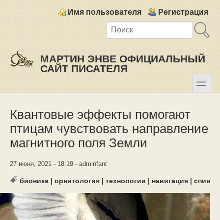
Skip to main content
Skip to search
Login links
Имя пользователя
Регистрация
МАРТИН ЭНВЕ ОФИЦИАЛЬНЫЙ
САЙТ ПИСАТЕЛЯ
toggle
Secondary menu
Квантовые эффекты помогают
птицам чувствовать направление
магнитного поля Земли
27 июня, 2021 - 18:19 - adminfant
бионика
|
орнитология
|
технологии
|
навигация
|
спин