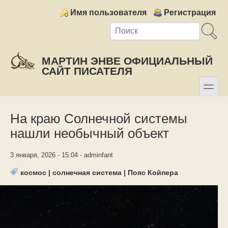
Skip to main content
Skip to search
Login links
Имя пользователя
Регистрация
МАРТИН ЭНВЕ ОФИЦИАЛЬНЫЙ
САЙТ ПИСАТЕЛЯ
toggle
Secondary menu
На краю Солнечной системы
нашли необычный объект
3 января, 2026 - 15:04 - adminfant
космос
|
солнечная система
|
Пояс Койпера