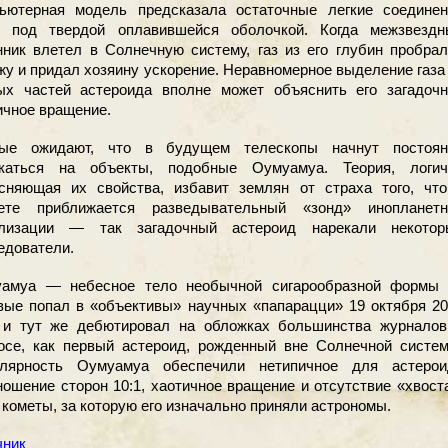
ьютерная модель предсказала остаточные легкие соединен
 под твердой оплавившейся оболочкой. Когда межзвездн
нник влетел в Солнечную систему, газ из его глубин пробра
жу и придал хозяину ускорение. Неравномерное выделение газа
ых частей астероида вполне может объяснить его загадочн
ичное вращение.
ые ожидают, что в будущем телескопы начнут постоян
каться на объекты, подобные Оумуамуа. Теория, логич
сняющая их свойства, избавит землян от страха того, что
ете приближается разведывательный «зонд» инопланетн
лизации — так загадочный астероид нарекали некотор
едователи.
амуа — небесное тело необычной сигарообразной формы
вые попал в «объективы» научных «папарацци» 19 октября 2
 и тут же дебютировал на обложках большинства журналов
осе, как первый астероид, рожденный вне Солнечной систем
лярность Оумуамуа обеспечили нетипичное для астерои
ношение сторон 10:1, хаотичное вращение и отсутствие «хвост
у кометы, за которую его изначально приняли астрономы.
чник