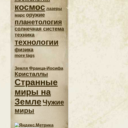
космос
лазеры
оружие
марс
планетология
солнечная система
техника
технологии
физика
more tags
Земля Франца-Иосифа
Кристаллы
Странные
миры на
Земле
Чужие
миры