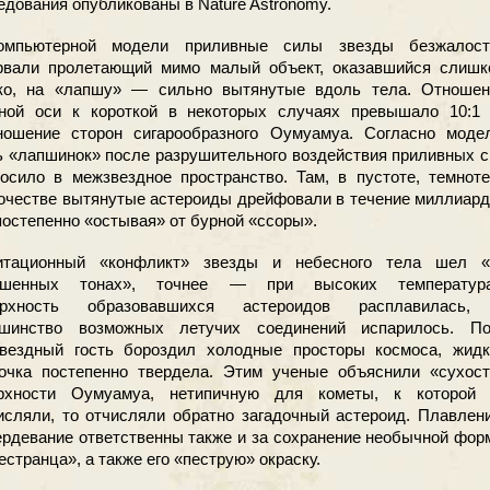
едования опубликованы в Nature Astronomy.
омпьютерной модели приливные силы звезды безжалост
рвали пролетающий мимо малый объект, оказавшийся слишк
ко, на «лапшу» — сильно вытянутые вдоль тела. Отношен
ной оси к короткой в некоторых случаях превышало 10:1
ношение сторон сигарообразного Оумуамуа. Согласно модел
ь «лапшинок» после разрушительного воздействия приливных 
осило в межзвездное пространство. Там, в пустоте, темнот
очестве вытянутые астероиды дрейфовали в течение миллиар
 постепенно «остывая» от бурной «ссоры».
итационный «конфликт» звезды и небесного тела шел «
ышенных тонах», точнее — при высоких температура
ерхность образовавшихся астероидов расплавилась,
шинство возможных летучих соединений испарилось. По
вездный гость бороздил холодные просторы космоса, жидк
очка постепенно твердела. Этим ученые объяснили «сухост
рхности Оумуамуа, нетипичную для кометы, к которой 
исляли, то отчисляли обратно загадочный астероид. Плавлен
ердевание ответственны также и за сохранение необычной фо
естранца», а также его «пеструю» окраску.