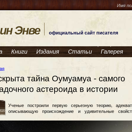
Имя по
ин Энве
официальный сайт писателя
а
Книги
Издания
Статьи
Галерея
ая
скрыта тайна Оумуамуа - самого
гадочного астероида в истории
Ученые построили первую серьезную теорию, адекват
 2020
описывающую происхождение и удивительные свойст