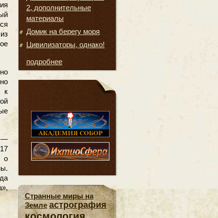
ия
2, дополнительные
ый
материалы
лся
Домик на берегу моря
 из
ое
Цивилизаторы, однако!
подробнее
но
но
 к
ой
ые
 —
017
 о
ы.
да
а»,
Странные миры на
астрография
Земле
космология