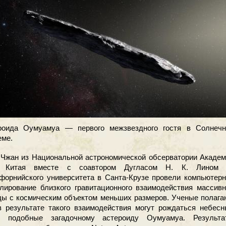
роида Оумуамуа — первого межзвездного гостя в Солнечн
еме.
Чжан из Национальной астрономической обсерватории Академ
к Китая вместе с соавтором Дугласом Н. К. Лином 
форнийского университета в Санта-Крузе провели компьютер
лирование близкого гравитационного взаимодействия массив
ды с космическим объектом меньших размеров. Ученые полага
в результате такого взаимодействия могут рождаться небес
, подобные загадочному астероиду Оумуамуа. Результа