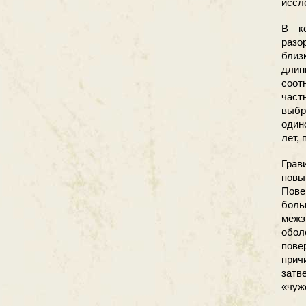
иссл
В к
разо
близ
длин
соот
част
выбр
один
лет,
Грав
пов
Пов
боль
межз
обол
пове
прич
затв
«чуж