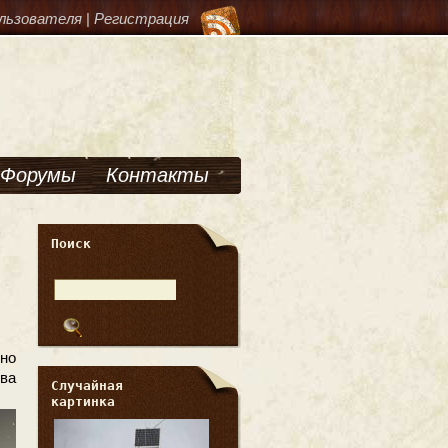
льзователя
|
Регистрация
Форумы
Контакты
Поиск
но
ва
Случайная
картинка