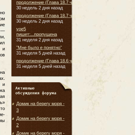
продолжение (Глава 18.7 часть
30 недель 2 дня назад
но
продолжение (Глава 18.7 часть
ом
30 недель 2 дня назад
ие
voe5
 —
пишет:...пропущена
и,
31 неделя 2 дня назад
сил
"Мне было е понятно"
е и
31 неделя 5 дней назад
дов
продолжение (Глава 18.6 часть
31 неделя 5 дней назад
на
х.
 и
Активные
ка
обсуждения форума
ая
ь»
Домик на берегу моря -
то
3
ие-
Домик на берегу моря -
рмы
2
Домик на берегу моря -