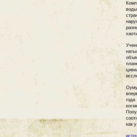
Комп
воды
стра
нару
разн
хаот
Учен
наты
объя
план
циви
иссл
Оуму
впер
года
косм
Попу
соот
как 
исто