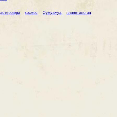
астероиды
космос
Оумуамуа
планетология