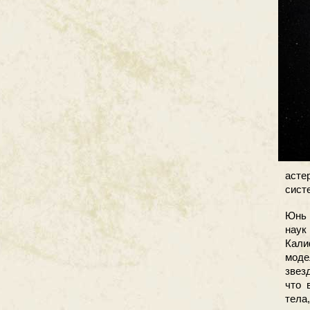
асте
сист
Юнь 
нау
Кали
моде
звез
что 
тела