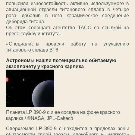
повысили износостойкость активно используемого в
авиационной отрасли титанового сплава в четыре
раза, добавив в него керамическое соединение
диборида титана.
Об этом сообщает агентство ТАСС со ссылкой на
пресс-службу института.
«Специалисты провели работу по улучшению
титанового сплава ВТ6
Астрономы нашли потенциально обитаемую
экзопланету у красного карлика
Планета LP 890-9 с и ее соседка на фоне красного
карлика / ©NASA, JPL-Caltech
Сверхземля LP 890-9 c находится в пределах зоны
обитаемости своей звезды, спокойного и «мягкого»