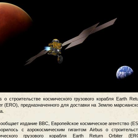
us о строительстве космического грузового корабля Earth Ret
ter (ERO), предназначенного для доставки на Землю марсианск
а.
сообщает издание ВВС, Европейское космическое агентство (E
ворилось с аэрокосмическим гигантом Airbus о строительст
ического грузового корабля Earth Return Orbiter (ERO