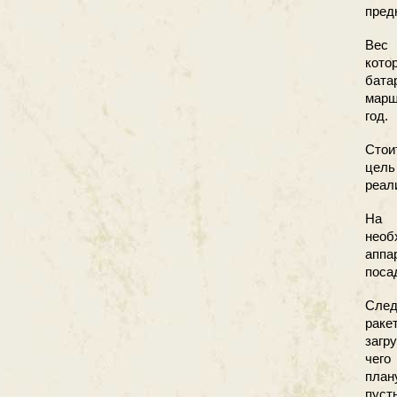
пред
Вес 
кото
бата
марш
год.
Стои
цель
реал
На 
необ
аппа
поса
След
раке
загр
чего
план
пуст