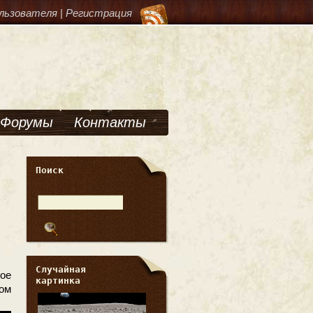
льзователя
|
Регистрация
Форумы
Контакты
Поиск
Случайная
ое
картинка
том