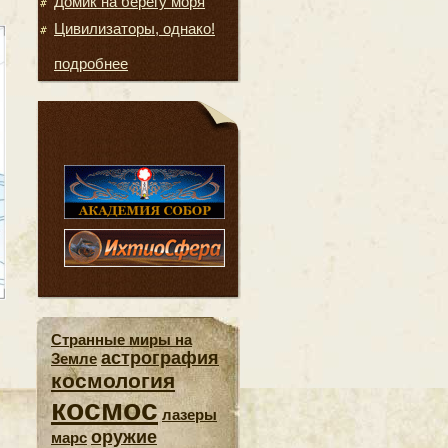
Домик на берегу моря
Цивилизаторы, однако!
подробнее
Странные миры на
астрография
Земле
космология
космос
лазеры
оружие
марс