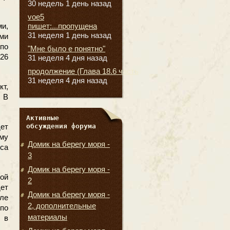
30 недель 1 день назад
voe5
пишет:...пропущена
и,
31 неделя 1 день назад
ми
по
"Мне было е понятно"
026
31 неделя 4 дня назад
продолжение (Глава 18.6 часть
31 неделя 4 дня назад
кт,
. В
Активные
обсуждения форума
ет
му
Домик на берегу моря -
са
3
Домик на берегу моря -
ой
2
дет
Домик на берегу моря -
сле
2, дополнительные
по
материалы
 в