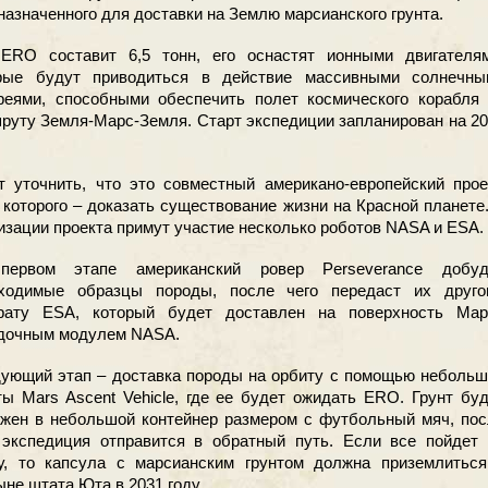
назначенного для доставки на Землю марсианского грунта.
ERO составит 6,5 тонн, его оснастят ионными двигателям
рые будут приводиться в действие массивными солнечны
реями, способными обеспечить полет космического корабля 
руту Земля-Марс-Земля. Старт экспедиции запланирован на 2
т уточнить, что это совместный американо-европейский прое
 которого – доказать существование жизни на Красной планете
изации проекта примут участие несколько роботов NASA и ESA.
первом этапе американский ровер Perseverance добуд
ходимые образцы породы, после чего передаст их друго
рату ESA, который будет доставлен на поверхность Мар
дочным модулем NASA.
ующий этап – доставка породы на орбиту с помощью небольш
ты Mars Ascent Vehicle, где ее будет ожидать ERO. Грунт бу
ужен в небольшой контейнер размером с футбольный мяч, по
 экспедиция отправится в обратный путь. Если все пойдет 
у, то капсула с марсианским грунтом должна приземлиться
ыне штата Юта в 2031 году.