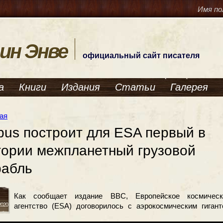
Имя по
ин Энве
официальный сайт писателя
а
Книги
Издания
Статьи
Галерея
ая
rbus построит для ESA первый в
тории межпланетный грузовой
рабль
Как сообщает издание ВВС, Европейское космическ
 2020
агентство (ESA) договорилось с аэрокосмическим гиган