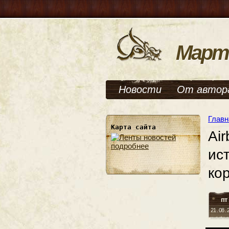
Март
Новости
От автор
Главн
Карта сайта
Ai
подробнее
ис
ко
пт
21 . 08 .