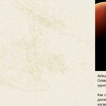
Airb
Orbi
грунт
Как 
дого
косм