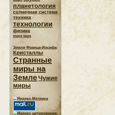
планетология
солнечная система
техника
технологии
физика
more tags
Земля Франца-Иосифа
Кристаллы
Странные
миры на
Земле
Чужие
миры
.