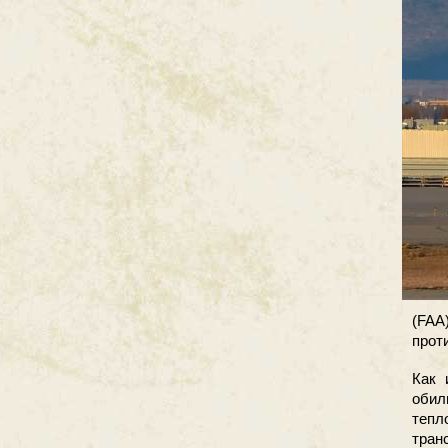
(FAA
прот
Как 
обил
тепл
тран