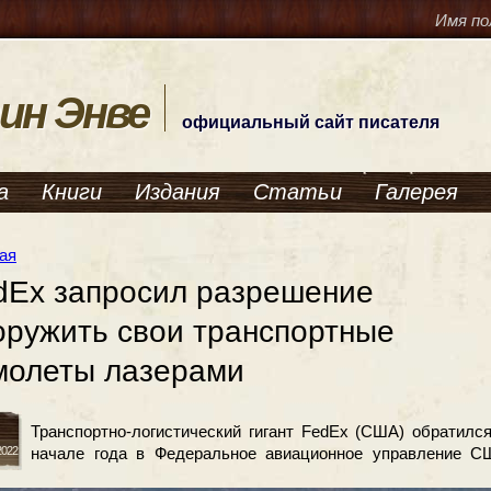
Имя по
ин Энве
официальный сайт писателя
а
Книги
Издания
Статьи
Галерея
ая
dEx запросил разрешение
оружить свои транспортные
молеты лазерами
Транспортно-логистический гигант FedEx (США) обратилс
 2022
начале года в Федеральное авиационное управление С