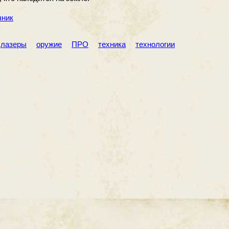
чник
лазеры
оружие
ПРО
техника
технологии