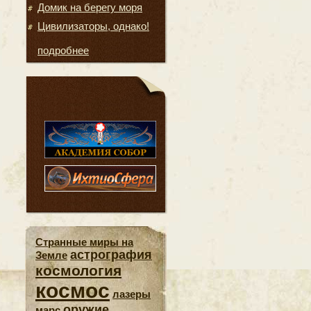
Домик на берегу моря
Цивилизаторы, однако!
подробнее
Странные миры на
астрография
Земле
космология
космос
лазеры
оружие
марс