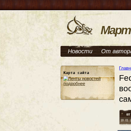
Март
Новости
От автор
Главн
Карта сайта
Fe
подробнее
во
са
вт
18 . 01 .