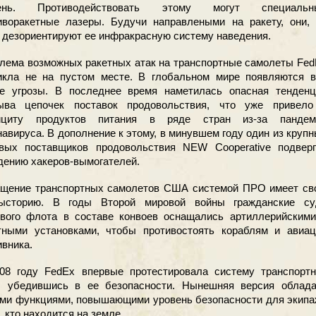
ень. Противодействовать этому могут специальн
иворакетные лазеры. Будучи направлеными на ракету, они, 
, дезориентируют ее инфракрасную систему наведения.
лема возможных ракетных атак на транспортные самолеты Fe
икла не на пустом месте. В глобальном мире появляются в
е угрозы. В последнее время наметилась опасная тенденц
ыва цепочек поставок продовольствия, что уже привело
ициту продуктов питания в ряде стран из-за пандем
навируса. В дополнение к этому, в минувшем году один из круп
вых поставщиков продовольствия NEW Cooperative подверг
дению хакеров-вымогателей.
щение транспортных самолетов США системой ПРО имеет св
ысторию. В годы Второй мировой войны гражданские су
ового флота в составе конвоев оснащались артиллерийскими
тными установками, чтобы противостоять кораблям и авиац
ивника.
08 году FedEx впервые протестировала систему транспортн
 убедившись в ее безопасности. Нынешняя версия облада
ми функциями, повышающими уровень безопасности для экипа
, кто находится на земле.