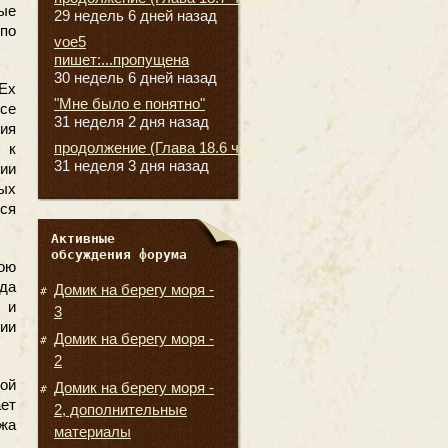
ые
29 недель 6 дней назад
по
voe5
пишет:...пропущена
30 недель 6 дней назад
dEx
"Мне было е понятно"
се
31 неделя 2 дня назад
ия
продолжение (Глава 18.6 часть
 к
31 неделя 3 дня назад
ии
ных
ся
Активные
обсуждения форума
ою
да
Домик на берегу моря -
 и
3
ии
Домик на берегу моря -
2
ой
Домик на берегу моря -
ет
2, дополнительные
жа
материалы