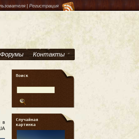
льзователя
|
Регистрация
Форумы
Контакты
Поиск
Случайная
я в
картинка
ША