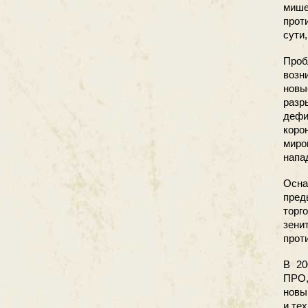
миш
прот
сути
Проб
возн
новы
разр
деф
коро
миро
напа
Осна
пред
торг
зени
прот
В 20
ПРО,
новы
и тех