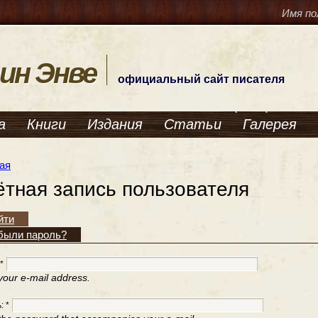
Имя по
ин Энве
официальный сайт писателя
а
Книги
Издания
Статьи
Галерея
ая
ётная запись пользователя
йти
были пароль?
*
your e-mail address.
ь:
*