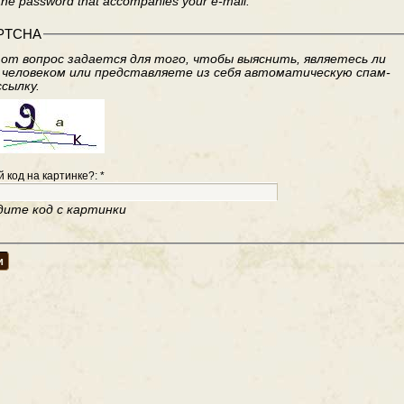
the password that accompanies your e-mail.
PTCHA
от вопрос задается для того, чтобы выяснить, являетесь ли
 человеком или представляете из себя автоматическую спам-
ссылку.
й код на картинке?:
*
дите код с картинки