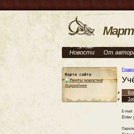
Март
Новости
От автор
Главн
Карта сайта
Уч
подробнее
Во
За
E-mail:
Enter 
Парол