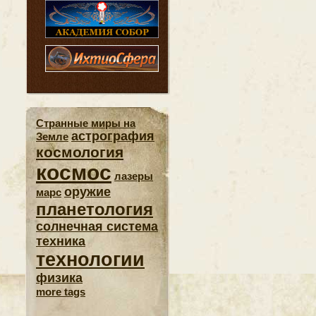
Странные миры на
астрография
Земле
космология
космос
лазеры
оружие
марс
планетология
солнечная система
техника
технологии
физика
more tags