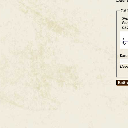
Enter 
CA
Эт
Вы
ра
Како
Вве