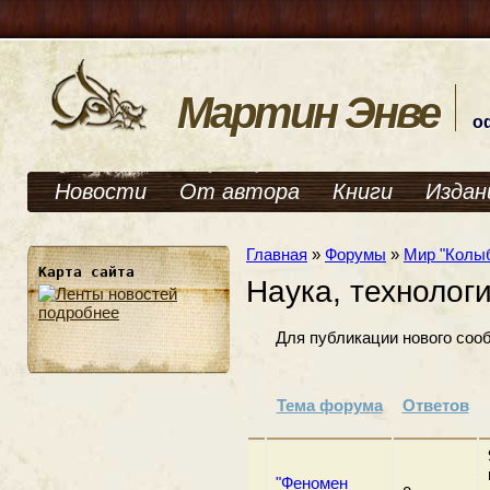
Мартин Энве
о
Новости
От автора
Книги
Издан
Главная
»
Форумы
»
Мир "Колы
Карта сайта
Наука, технологии
подробнее
Для публикации нового соо
Тема форума
Ответов
"Феномен