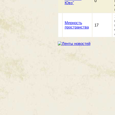
0
Ювэ"
Мерность
17
пространства