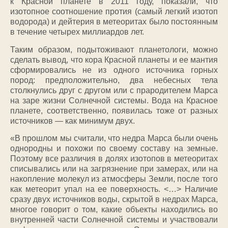
к Красной планете в 2011 году, показали, что
изотопное соотношение протия (самый легкий изотоп
водорода) и дейтерия в метеоритах было постоянным
в течение четырех миллиардов лет.
Таким образом, подытоживают планетологи, можно
сделать вывод, что кора Красной планеты и ее мантия
сформировались не из одного источника горных
пород: предположительно, два небесных тела
столкнулись друг с другом или с прародителем Марса
на заре жизни Солнечной системы. Вода на Красное
планете, соответственно, появилась тоже от разных
источников — как минимум двух.
«В прошлом мы считали, что недра Марса были очень
однородны и похожи по своему составу на земные.
Поэтому все различия в долях изотопов в метеоритах
списывались или на загрязнение при замерах, или на
накопление молекул из атмосферы Земли, после того
как метеорит упал на ее поверхность. <…> Наличие
сразу двух источников воды, скрытой в недрах Марса,
многое говорит о том, какие объекты находились во
внутренней части Солнечной системы и участвовали