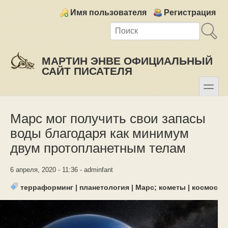
Skip to main content
Skip to search
Login links
Имя пользователя
Регистрация
МАРТИН ЭНВЕ ОФИЦИАЛЬНЫЙ
САЙТ ПИСАТЕЛЯ
toggle
Secondary menu
Марс мог получить свои запасы
воды благодаря как минимум
двум протопланетным телам
6 апреля, 2020 - 11:36 - adminfant
терраформинг
|
планетология
|
Марс; кометы
|
космос