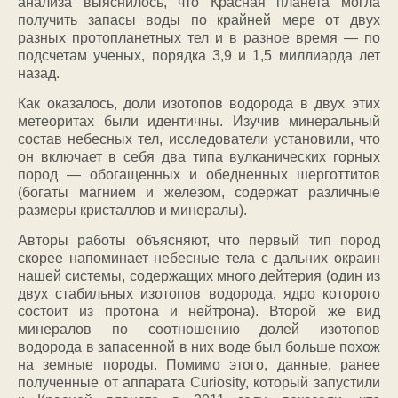
анализа выяснилось, что Красная планета могла
получить запасы воды по крайней мере от двух
разных протопланетных тел и в разное время — по
подсчетам ученых, порядка 3,9 и 1,5 миллиарда лет
назад.
Как оказалось, доли изотопов водорода в двух этих
метеоритах были идентичны. Изучив минеральный
состав небесных тел, исследователи установили, что
он включает в себя два типа вулканических горных
пород — обогащенных и обедненных шерготтитов
(богаты магнием и железом, содержат различные
размеры кристаллов и минералы).
Авторы работы объясняют, что первый тип пород
скорее напоминает небесные тела с дальних окраин
нашей системы, содержащих много дейтерия (один из
двух стабильных изотопов водорода, ядро которого
состоит из протона и нейтрона). Второй же вид
минералов по соотношению долей изотопов
водорода в запасенной в них воде был больше похож
на земные породы. Помимо этого, данные, ранее
полученные от аппарата Curiosity, который запустили