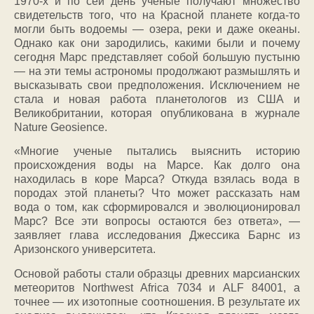
1970-х и по сей день ученые получают множество
свидетельств того, что на Красной планете когда-то
могли быть водоемы — озера, реки и даже океаны.
Однако как они зародились, какими были и почему
сегодня Марс представляет собой большую пустыню
— на эти темы астрономы продолжают размышлять и
высказывать свои предположения. Исключением не
стала и новая работа планетологов из США и
Великобритании, которая опубликована в журнале
Nature Geosience.
«Многие ученые пытались выяснить историю
происхождения воды на Марсе. Как долго она
находилась в коре Марса? Откуда взялась вода в
породах этой планеты? Что может рассказать нам
вода о том, как сформировался и эволюционировал
Марс? Все эти вопросы остаются без ответа», —
заявляет глава исследования Джессика Барнс из
Аризонского университета.
Основой работы стали образцы древних марсианских
метеоритов Northwest Africa 7034 и ALF 84001, а
точнее — их изотопные соотношения. В результате их