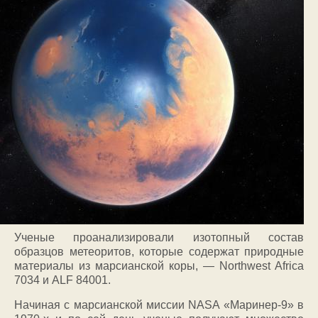
Ученые проанализировали изотопный состав
образцов метеоритов, которые содержат природные
материалы из марсианской коры, — Northwest Africa
7034 и ALF 84001.
Начиная с марсианской миссии NASA «Маринер-9» в