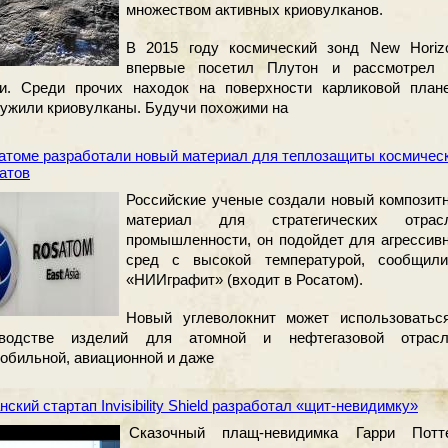
множеством активных криовулканов.
В 2015 году космический зонд New Horiz
впервые посетил Плутон и рассмотрел 
зи. Среди прочих находок на поверхности карликовой план
ужили криовулканы. Будучи похожими на
атоме разработали новый материал для теплозащиты космичес
атов
Российские ученые создали новый композит
материал для стратегических отрас
промышленности, он подойдет для агрессив
сред с высокой температурой, сообщил
«НИИграфит» (входит в Росатом).
Новый углеволокнит может использоватьс
зводстве изделий для атомной и нефтегазовой отрасл
обильной, авиационной и даже
нский стартап Invisibility Shield разработал «щит-невидимку»
Сказочный плащ-невидимка Гарри Потт