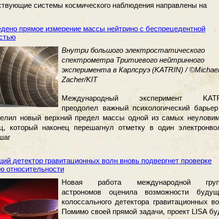
твующие системы космического наблюдения направлены на
дено прямое измерение массы нейтрино с беспрецедентной
стью
Внутри большого электростатического
спектрометра Тритиевого нейтринного
эксперимента в Карлсруэ (KATRIN) / ©Michae
Zacher/KIT
Международный эксперимент KATR
преодолел важный психологический барье
делил новый верхний предел массы одной из самых неулови
ц, который наконец перешагнул отметку в один электронвол
шаг
ий детектор гравитационных волн вновь подвергнет проверке
ю относительности
Новая работа международной гру
астрономов оценила возможности будущ
колоссального детектора гравитационных во
Помимо своей прямой задачи, проект LISA бу