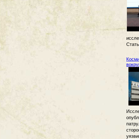
иссле
Стать
Косми
вокру
Иссл
опубл
патр
сторо
уязв