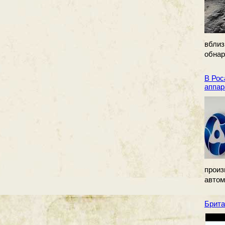
вбли
обнар
В Рос
аппар
прои
автом
Брита