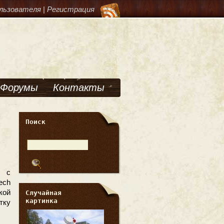
льзователя
|
Регистрация
Форумы
Контакты
Поиск
й с
ech
кой
Случайная
картинка
тку