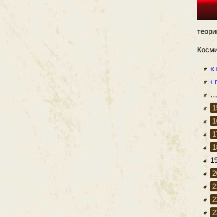
теори
Косми
«
‹
1
1
1
1
1
2
2
2
2