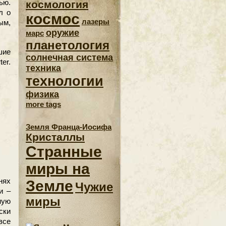
ью.
космология
л о
космос
лазеры
ым,
оружие
марс
планетология
ие
солнечная система
er.
техника
технологии
физика
more tags
Земля Франца-Иосифа
Кристаллы
Странные
миры на
нях
Земле
Чужие
и –
миры
ную
ски
все