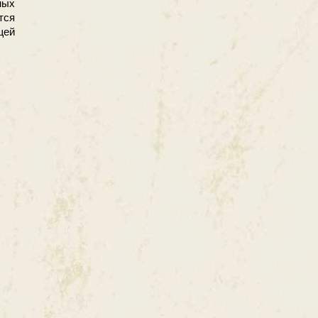
ных
тся
щей