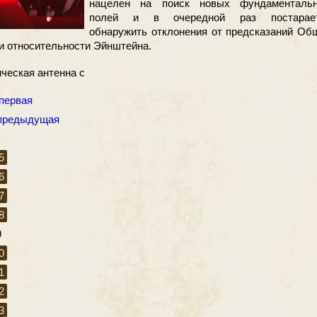
нацелен на поиск новых фундаменталь
полей и в очередной раз постарае
обнаружить отклонения от предсказаний Об
и относительности Эйнштейна.
ческая антенна с
 первая
 предыдущая
…
5
6
7
8
9
0
1
2
3