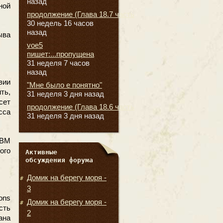
назад
ной
продолжение (Глава 18.7 часть
30 недель 16 часов
назад
ыва
voe5
пишет:...пропущена
31 неделя 7 часов
назад
вии
"Мне было е понятно"
ть,
31 неделя 3 дня назад
сет
продолжение (Глава 18.6 часть
сса
31 неделя 3 дня назад
IBM
ого
Активные
обсуждения форума
Домик на берегу моря -
3
ons
Домик на берегу моря -
сть
2
ана