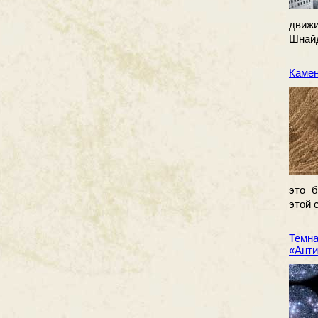
движи
Шнайд
Камен
это 
этой 
Темна
«Анти