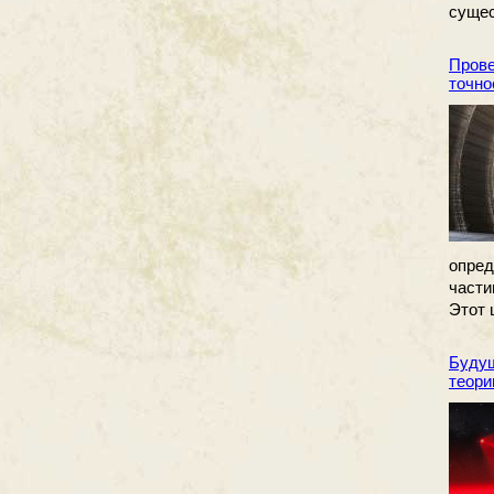
сущес
Прове
точно
опре
части
Этот 
Будущ
теори