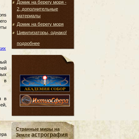
Домик на берегу моря -
2, дополнительные
ons
материалы
его
Домик на берегу моря
еты
Цивилизаторы, однако!
подробнее
ких
ный
лей
ных
и в
я в
ей,
Странные миры на
ера
астрография
Земле