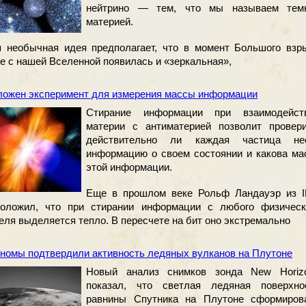
нейтрино — тем, что мы называем тем
материей.
 необычная идея предполагает, что в момент Большого взр
е с нашей Вселенной появилась и «зеркальная»,
ожен эксперимент для измерения массы информации
Стирание информации при взаимодейст
материи с антиматерией позволит провери
действительно ли каждая частица не
информацию о своем состоянии и какова ма
этой информации.
Еще в прошлом веке Рольф Ландауэр из 
положил, что при стирании информации с любого физическ
еля выделяется тепло. В пересчете на бит оно экстремально
номы подтвердили активность ледяных вулканов на Плутоне
Новый анализ снимков зонда New Horiz
показал, что светлая ледяная поверхно
равнины Спутника на Плутоне сформиров