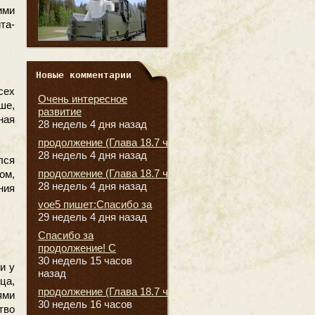
ими
та-
Новые комментарии
сех
Очень интересное
ше,
развитие
ная
28 недель 4 дня назад
продолжение (Глава 18.7 часть
28 недель 4 дня назад
лся
продолжение (Глава 18.7 часть
ом,
28 недель 4 дня назад
ния
voe5 пишет:Спасибо за
29 недель 4 дня назад
Спасибо за
продолжение! С
30 недель 15 часов
и у
назад
ца,
продолжение (Глава 18.7 часть
ями
30 недель 16 часов
тво