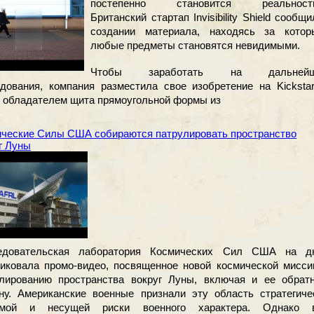
постепенно становится реальност
Британский стартап Invisibility Shield сообщи
создании материала, находясь за котор
любые предметы становятся невидимыми.
Чтобы заработать на дальнейш
дования, компания разместила свое изобретение на Kickstart
 обладателем щита прямоугольной формы из
ческие Силы США собираются патрулировать пространство
г Луны
едовательская лаборатория Космических Сил США на д
иковала промо-видео, посвященное новой космической мисси
улированию пространства вокруг Луны, включая и ее обрат
ну. Американские военные признали эту область стратегиче
имой и несущей риски военного характера. Однако 