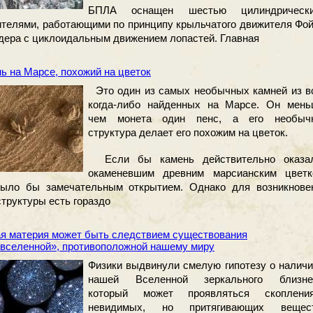
БПЛА оснащен шестью цилиндрическ
телями, работающими по принципу крыльчатого движителя Фой
ера с циклоидальным движением лопастей. Главная
ь на Марсе, похожий на цветок
Это один из самых необычных камней из в
когда-либо найденных на Марсе. Он мень
чем монета один пенс, а его необыч
структура делает его похожим на цветок.
Если бы камень действительно оказа
окаменевшим древним марсианским цветк
было бы замечательным открытием. Однако для возникнове
структуры есть гораздо
я материя может быть следствием существования
вселенной», противоположной нашему миру
Физики выдвинули смелую гипотезу о наличи
нашей Вселенной зеркального близне
который может проявляться скоплени
невидимых, но притягивающих вещес