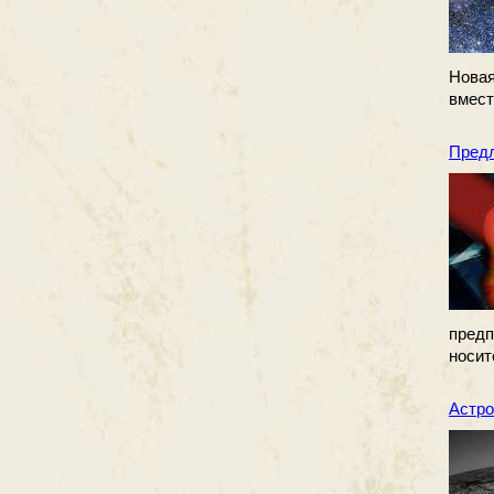
Новая
вмест
Предл
пред
носит
Астро