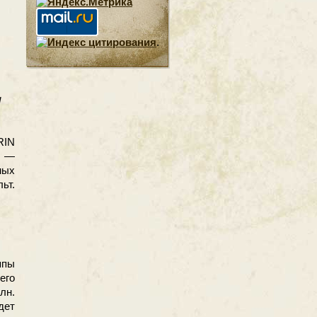
.
l
IN
р —
мых
ьт.
ппы
его
лн.
дет