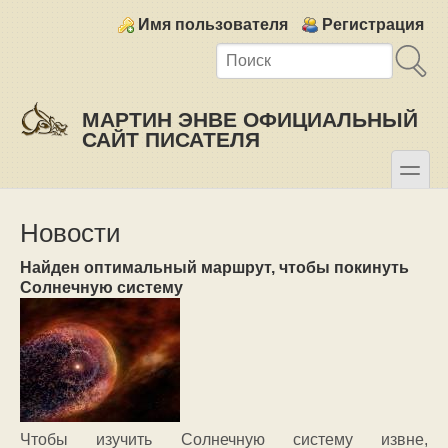
Skip to main content
Skip to search
Login links
Имя пользователя
Регистрация
МАРТИН ЭНВЕ ОФИЦИАЛЬНЫЙ
САЙТ ПИСАТЕЛЯ
toggle
Secondary menu
Новости
Найден оптимальный маршрут, чтобы покинуть
Солнечную систему
Чтобы изучить Солнечную систему извне,