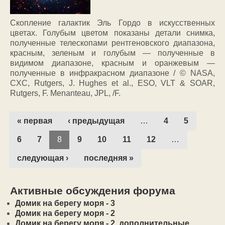
Скопление галактик Эль Гордо в искусственных
цветах. Голубым цветом показаны детали снимка,
полученные телескопами рентгеновского диапазона,
красным, зеленым и голубым — полученные в
видимом диапазоне, красным и оранжевым —
полученные в инфракрасном диапазоне / © NASA,
CXC, Rutgers, J. Hughes et al., ESO, VLT & SOAR,
Rutgers, F. Menanteau, JPL, /F.
« первая
‹ предыдущая
…
4
5
6
7
8
9
10
11
12
…
следующая ›
последняя »
Активные обсуждения форума
Домик на берегу моря - 3
Домик на берегу моря - 2
Домик на берегу моря - 2, дополнительные