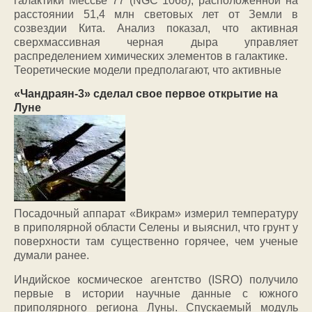
галактики Мессье 77 (NGC 1068), расположенной на
расстоянии 51,4 млн световых лет от Земли в
созвездии Кита. Анализ показал, что активная
сверхмассивная черная дыра управляет
распределением химических элементов в галактике.
Теоретические модели предполагают, что активные
«Чандраян-3» сделал свое первое открытие на
Луне
Посадочный аппарат «Викрам» измерил температуру
в приполярной области Селены и выяснил, что грунт у
поверхности там существенно горячее, чем ученые
думали ранее.
Индийское космическое агентство (ISRO) получило
первые в истории научные данные с южного
приполярного региона Луны. Спускаемый модуль