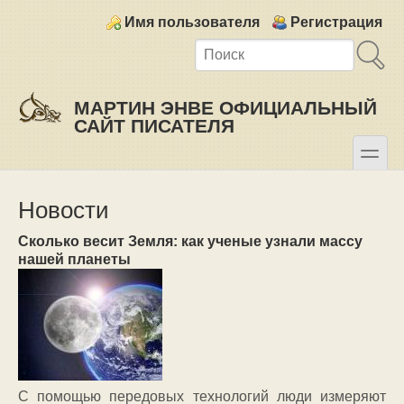
Skip to main content
Skip to search
Login links
Имя пользователя
Регистрация
МАРТИН ЭНВЕ ОФИЦИАЛЬНЫЙ
САЙТ ПИСАТЕЛЯ
toggle
Secondary menu
Новости
Сколько весит Земля: как ученые узнали массу
нашей планеты
С помощью передовых технологий люди измеряют