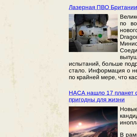
Лазерная ПВО Британии
Велик
по в
ново
Drago
Мин
Соед
вып
испытаний, больше подр
стало. Информация о н
по крайней мере, что ка
НАСА нашло 17 планет с
пригодны для жизни
Новые
канд
инопл
В рам