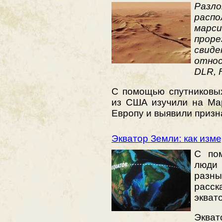
Разло
расп
марс
прор
сви
относ
DLR, F
С помощью спутниковы
из США изучили на Ма
Европу и выявили призн
Экватор Земли: как изм
С по
люди
разн
расск
экват
Экват