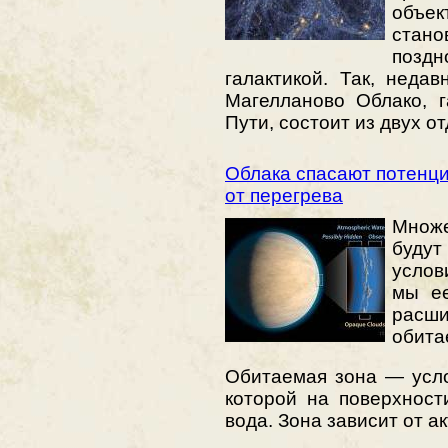
объе
стано
позд
галактикой. Так, неда
Магелланово Облако, 
Пути, состоит из двух о
Облака спасают потенц
от перегрева
Множе
буду
услов
мы ее
расш
обита
Обитаемая зона — усло
которой на поверхнос
вода. Зона зависит от а