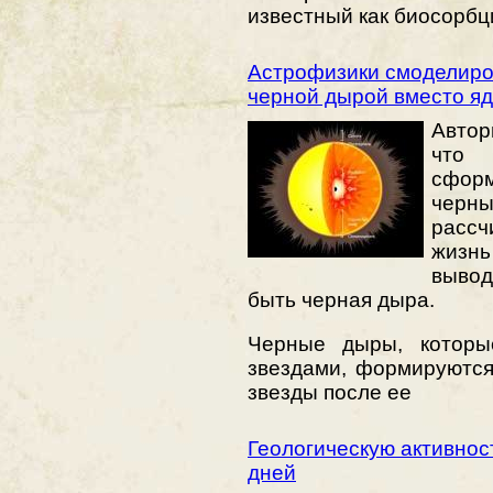
известный как биосорбц
Астрофизики смоделиро
черной дырой вместо я
Автор
что
сформ
черны
рассч
жизн
вывод
быть черная дыра.
Черные дыры, которы
звездами, формируются
звезды после ее
Геологическую активнос
дней