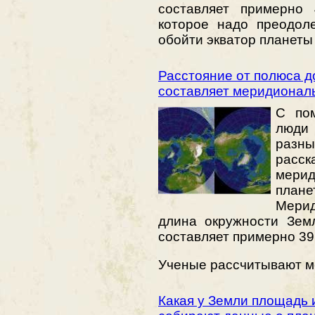
составляет примерно 
которое надо преодол
обойти экватор планет
Расстояние от полюса д
составляет меридионал
С по
люди
разн
расск
мери
плане
Мерид
длина окружности Зем
составляет примерно 39
Ученые рассчитывают м
Какая у Земли площадь и