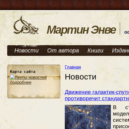
Мартин Энве
о
Новости
От автора
Книги
Издан
Главная
Карта сайта
Новости
подробнее
Движение галактик-спут
противоречит стандартн
В ст
моде
систе
прис