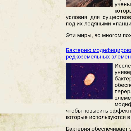
учен
кото
условия для существо
под их ледяными «панц
Эти миры, во многом по
Бактерию модифициров
редкоземельных элемент
Иссле
униве
бактер
обесп
перер
элеме
модиф
чтобы повысить эффекти
которые используются в
Бактерия обеспечивает 