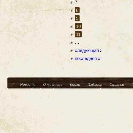
7
8
9
10
11
…
следующая ›
последняя »
Новости
От автора
Книги
Издания
Статьи