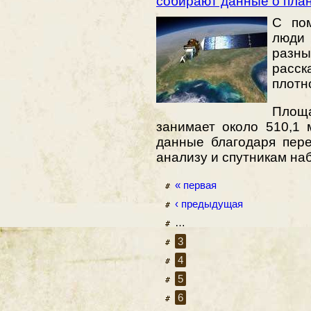
собирают данные о пла
С по
люди
разн
расск
плотн
Площ
занимает около 510,1 
данные благодаря пер
анализу и спутникам на
« первая
‹ предыдущая
…
3
4
5
6