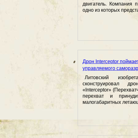
двигатель. Компания 
одно из которых предста
Дрон Interceptor поймае
управляемого самораз
Литовский изобре
сконструировал д
«Interceptor» (Перехват
перехват и принуди
малогабаритных летающ