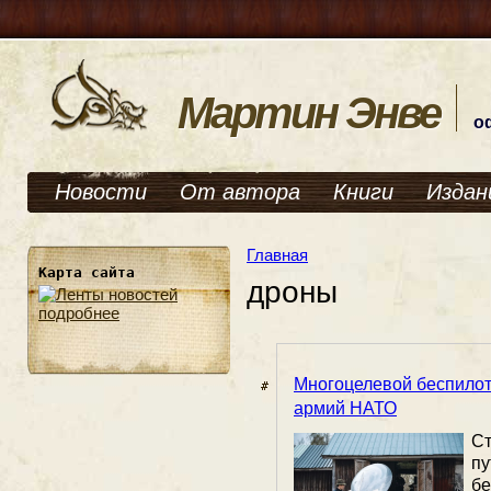
Мартин Энве
о
Новости
От автора
Книги
Издан
Главная
Карта сайта
дроны
подробнее
Многоцелевой беспилот
армий НАТО
С
п
б