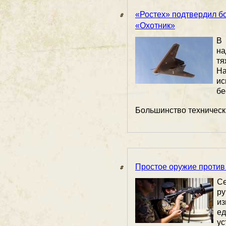
«Ростех» подтвердил б
«Охотник»
В 
н
тя
На
и
бе
Большинство технически
Простое оружие против
С
ру
из
е
у