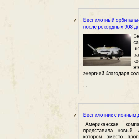
Беспилотный орбитальн
после рекордных 908 дн
Б
с
ш
ра
ко
э
энергией благодаря со
...
Беспилотник с ионным 
Американская компа
представила новый 
котором вместо проп