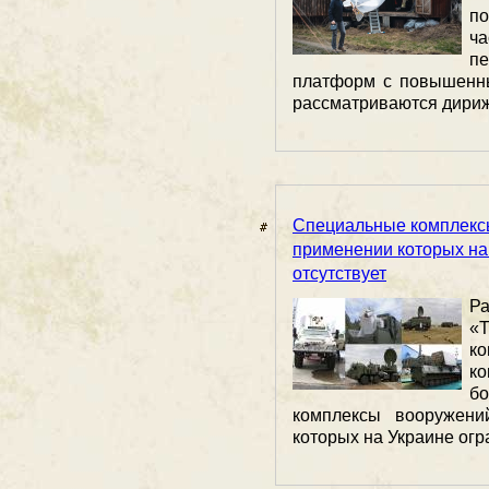
п
ч
п
платформ с повышенн
рассматриваются дирижа
Специальные комплекс
применении которых на
отсутствует
Р
«
к
к
б
комплексы вооружени
которых на Украине огра