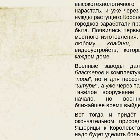
высокотехнологичного
нарастать, и уже через
нужды растущего Короле
городков заработали пр
быта. Появились первы
местного изготовления,
любому
коабани
, н
видеоустройств, кото
каждом доме.
Военные заводы да
бластеров
и комплекту
“
проа
”, но и для персо
“
штурм
”, а уже через 
тяжёлое вооружение 
начало, но воен
ближайшее время выйдет
Вот тогда и придёт 
окончательном присое
Ящерицы к Королевств
надо будет уделить бол