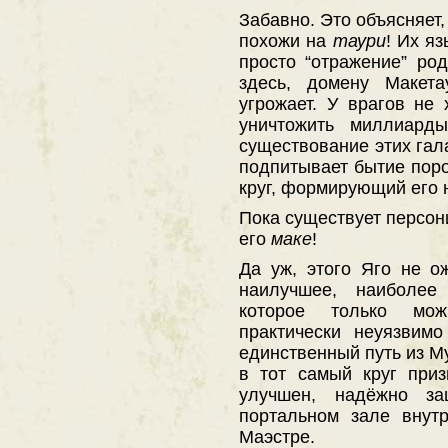
Забавно. Это объясняет
похожи на
таури
! Их я
просто “отражение” ро
здесь, домену Макет
угрожает. У врагов не 
уничтожить миллиард
существование этих гал
подпитывает бытие пор
круг, формирующий его 
Пока существует персо
его
маке
!
Да уж, этого Яго не о
наилучшее, наиболее 
которое только мо
практически неуязвим
единственный путь из М
в тот самый круг при
улучшен, надёжно з
портальном зале внут
Маэстре.