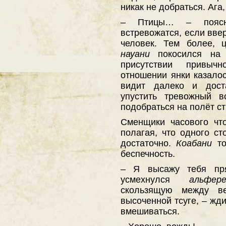
никак не добраться. Ага,
– Птицы… – поясни
встревожатся, если вве
человек. Тем более, 
науани
покосился на
присутствии привыч
отношении янки казало
видит далеко и дост
упустить тревожный в
подобраться на полёт с
Сменщики часового что
полагая, что одного с
достаточно.
Коабани
т
беспечность.
– Я высажу тебя пр
усмехнулся
альфере
скользящую между в
высоченной тсуге, – жд
вмешиваться.