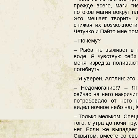
прежде всего, маги “н
потоков магии вокруг п
Это мешает творить и
снижая их возможности
Четунко и Пэйто мне пом
– Почему?
– Рыба не выживет в п
воде. Я чувствую себя
меня изредка поливают
погибнуть.
– Я уверен, Аятлин: это
– Недомогание!? – Яг
сейчас на него накричит
потребовало от него 
видел ночное небо над 
– Только мельком. Спец
того: с утра до ночи тр
нет. Если же выпадает
Скрытом, вместе со сво