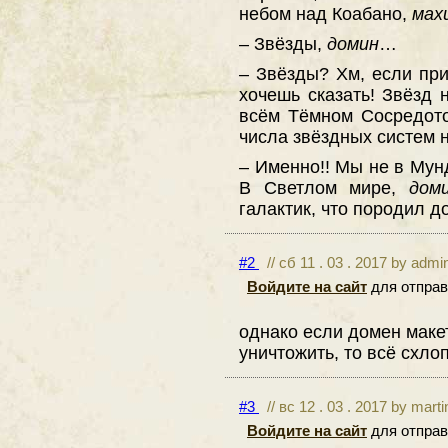
небом над Коабано,
мах
– Звёзды,
домин
…
– Звёзды? Хм, если при
хочешь сказать! Звёзд 
всём Тёмном Сосредот
числа звёздных систем 
– Именно!! Мы не в Мун
В Светлом мире,
дом
галактик, что породил 
#2
// сб 11 . 03 . 2017 by admi
Войдите на сайт
для отправ
однако если домен макет
уничтожить, то всё схло
#3
// вс 12 . 03 . 2017 by mart
Войдите на сайт
для отправ