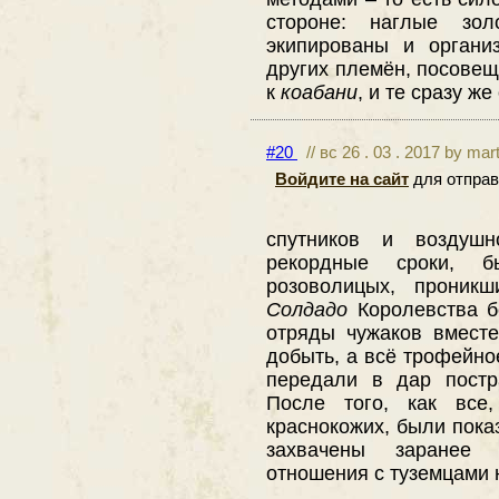
стороне: наглые зол
экипированы и органи
других племён, посове
к
коабани
, и те сразу же
#20
// вс 26 . 03 . 2017 by mar
Войдите на сайт
для отправ
спутников и воздушн
рекордные сроки, 
розоволицых, проникш
Солдадо
Королевства б
отряды чужаков вместе
добыть, а всё трофейно
передали в дар постр
После того, как все,
краснокожих, были пока
захвачены заранее 
отношения с туземцами 