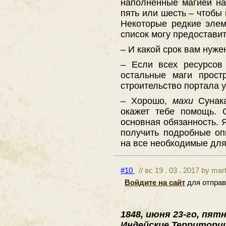
наполненные магией на
пять или шесть – чтобы 
Некоторые редкие эле
список могу предостави
– И какой срок вам нуже
– Если всех ресурсов
остальные маги прост
строительство портала у
– Хорошо,
махи
Сунак
окажет тебе помощь. 
основная обязанность. 
получить подробные оп
на все необходимые для
#10
// вс 19 . 03 . 2017 by mar
Войдите на сайт
для отправ
1848, июня 23-го, пят
Индейские Территории