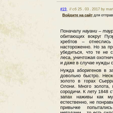
#19
// сб 25 . 03 . 2017 by mar
Войдите на сайт
для отправ
Поначалу
науани
–
тау
обитающих вокруг Пуэ
хребтов – отнеслись
настороженно. Но за п
убедиться, что те не 
леса, уничтожая охотнич
и даже в случае нужды 
Нужда аборигенов в з
довольно быстро. Нес
золото в горах Сьерр
Олони. Много золота,
сородичи. К лету 1848 
запах наживы как м
естественно, не понрав
привычке попытали
методами – то есть сило