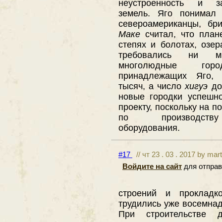
неустроенность и за
земель. Яго понимал
североамериканцы, бр
Маке
считал, что план
степях и болотах, озер
требовались ни мн
многолюдные гор
принадлежащих Яго, 
тысяч, а число
хигуэ
до
новые городки успешн
проекту, поскольку на 
по производству 
оборудования.
#17
// чт 23 . 03 . 2017 by mar
Войдите на сайт
для отправ
строений и прокладк
трудились уже восемна
При строительстве 