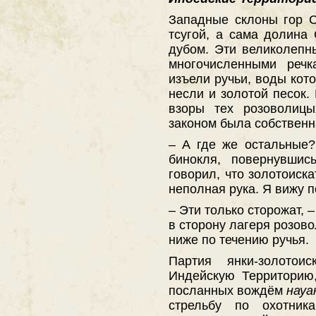
Западные склоны гор 
тсугой, а сама долина
дубом. Эти великолепн
многочисленными речк
изъели ручьи, воды кот
несли и золотой песок.
взоры тех розоволицы
законом была собственн
– А где же остальные?
бинокля, повернувшис
говорил, что золотоиск
неполная рука. Я вижу п
– Эти только сторожат, 
в сторону лагеря розов
ниже по течению ручья.
Партия янки-золотои
Индейскую Территорию,
посланных вождём
науа
стрельбу по охотник