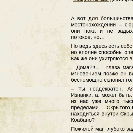
А вот для большинств
местонахождении – сю
они пока и не задыха
потоков, но…
Но ведь здесь есть собс
но вполне способны опе
Как же они ухитряются 
– Дома?!!.. – глаза ма
мгновением позже он вс
беспомощно склонил гол
– Ты неадекватен, Ая
Изнанки, а, может быть,
из нас уже много тыс
пределами Скрытого
находиться внутри Скры
Коабано?
Пожилой маг глубоко за