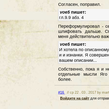
Согласен, поправил.
voe5
пишет:
гл.9.9 абз. 4
Переформулировал - се
шлифовать дальше. Сп
меня действительно важ
voe5
пишет:
И хотела по описанному
и и изнанки. Я соверше
вашем описании...
Собственно, пока я и н
отдельные мысли Яго
более.
#16
// ср 22 . 03 . 2017 by mar
Войдите на сайт
для отправ