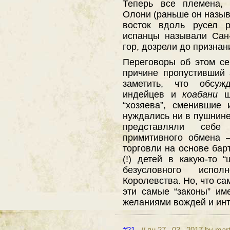
Теперь все племена,
Олони (раньше он назыв
восток вдоль русел 
испанцы называли Сан
гор, дозрели до призна
Переговоры об этом с
причине пропустивший 
заметить, что обсуж
индейцев и
коабани
ш
“хозяева”, сменившие 
нуждались ни в пушнине,
представляли себе
примитивного обмена 
торговли на основе бар
(!) детей в какую-то 
безусловного испол
Королевства. Но, что са
эти самые “законы” им
желаниями вождей и ин
#21
// пн 27 . 03 . 2017 by mar