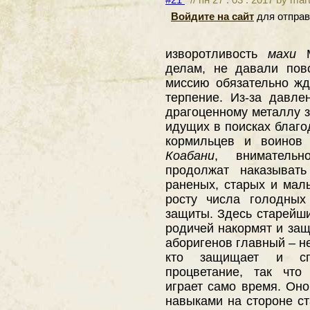
Войдите на сайт
для отправ
изворотливость
махи
делам, не давали пов
миссию обязательно жд
терпение. Из-за давл
драгоценному металлу з
идущих в поисках благо
кормильцев и воинов 
Коабани
, вниматель
продолжат наказывать
раненых, старых и мал
росту числа голодных
защиты. Здесь старейши
родичей накормят и за
аборигенов главный – не 
кто защищает и сп
процветание, так что
играет само время. Он
навыками на стороне с