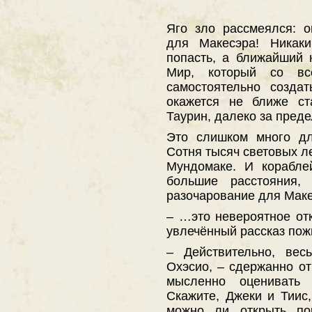
Яго зло рассмеялся: о
для Макесэра! Никак
попасть, а ближайший
Мир, который со вс
самостоятельно созда
окажется не ближе ст
Таурин, далеко за преде
Это слишком много дл
Сотня тысяч световых л
Мундомаке. И корабле
большие расстояния, 
разочарование для Макес
– …это невероятное от
увлечённый рассказ пож
– Действительно, ве
Охэсио, – сдержанно о
мысленно оценивать 
Скажите, Джеки и Тиис,
можно ли открыть п