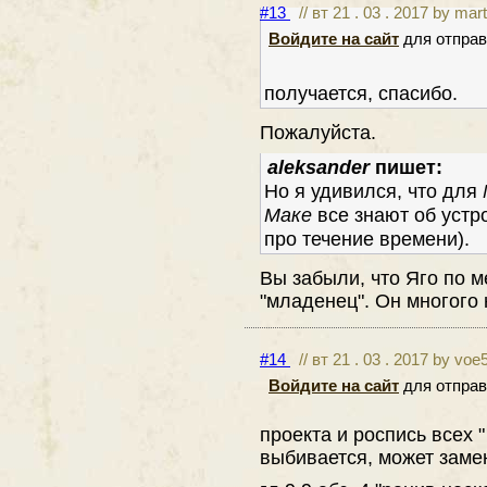
#13
// вт 21 . 03 . 2017 by mar
Войдите на сайт
для отправ
получается, спасибо.
Пожалуйста.
aleksander
пишет:
Но я удивился, что для
Маке
все знают об устр
про течение времени).
Вы забыли, что Яго по 
"младенец". Он многого н
#14
// вт 21 . 03 . 2017 by voe
Войдите на сайт
для отправ
проекта и роспись всех "
выбивается, может замен