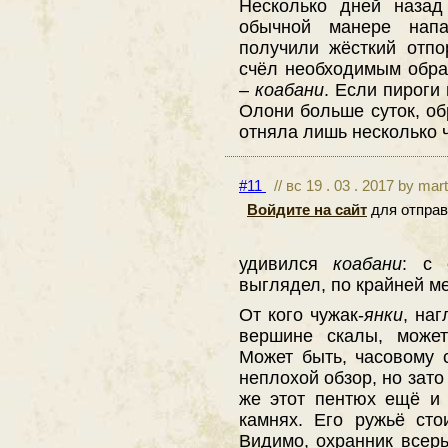
Несколько дней назад
обычной манере напа
получили жёсткий отпо
счёл необходимым обра
–
коабани
. Если пироги
Олони больше суток, о
отняла лишь несколько 
#11
// вс 19 . 03 . 2017 by mar
Войдите на сайт
для отправ
удивился
коабани
: с 
выглядел, по крайней ме
От кого чужак-
янки
, на
вершине скалы, может
Может быть, часовому 
неплохой обзор, но зато
же этот пентюх ещё и 
камнях. Его ружьё сто
Видимо, охранник всерь