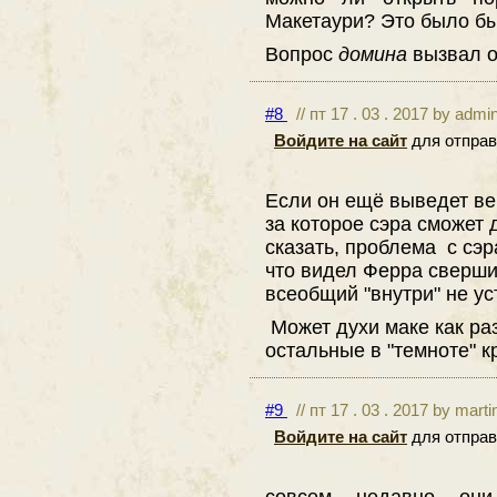
Макетаури? Это было бы
Вопрос
домина
вызвал о
#8
// пт 17 . 03 . 2017 by admin
Войдите на сайт
для отправ
Если он ещё выведет ве
за которое сэра сможет 
сказать, проблема с сэр
что видел Ферра сверши
всеобщий "внутри" не ус
Может духи маке как раз
остальные в "темноте" кр
#9
// пт 17 . 03 . 2017 by mart
Войдите на сайт
для отправ
совсем недавно он