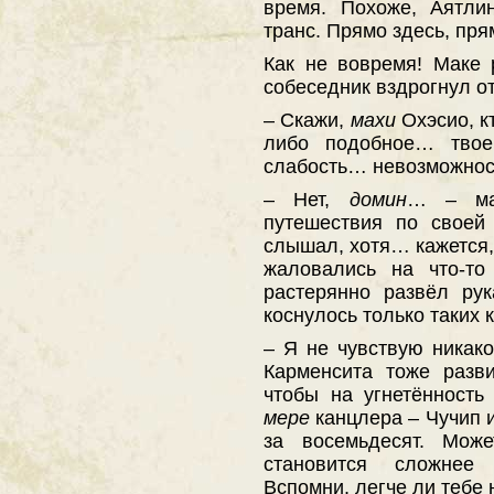
время. Похоже, Аятли
транс. Прямо здесь, пря
Как не вовремя! Маке 
собеседник вздрогнул от
– Скажи,
махи
Охэсио, к
либо подобное… твое
слабость… невозможнос
– Нет,
домин
… – ма
путешествия по своей
слышал, хотя… кажется,
жаловались на что-т
растерянно развёл ру
коснулось только таких к
– Я не чувствую никак
Карменсита тоже разв
чтобы на угнетённость
мере
канцлера – Чучип 
за восемьдесят. Мож
становится сложнее 
Вспомни, легче ли тебе