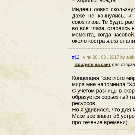
– Хорошо, вождь!
Индеец ловко скользнул
даже не качнулись, и 
союзников. Те будто рас
во все глаза, стараясь 
момента, когда часовой
около костра
янки
опали
#12
// пн 20 . 03 . 2017 by ale
Войдите на сайт
для отправ
Концепция "светлого ми
мира мне напомнила "Хр
С учетом разницы в скор
образуется серьезный г
ресурсов.
Но я удивился, что для 
Маке все знают об устро
про течение времени).