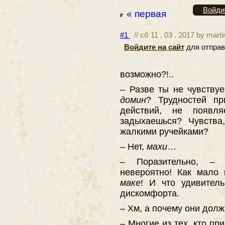
Войди
« первая
#1
// сб 11 . 03 . 2017 by mart
Войдите на сайт
для отправ
возможно?!..
– Разве ты не чувствуе
домин
? Трудностей п
действий, не появл
задыхаешься? Чувства
жалкими ручейками?
– Нет,
махи
…
– Поразительно, –
невероятно! Как мало
маке
! И что удивител
дискомфорта.
– Хм, а почему они дол
– Многие из тех, кто пр