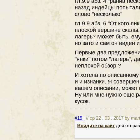
гл.9.9 абз. 4 "ранив нес
назад индейцы попытали
слово "несколько"
гл.9.9 абз. 6 "От кого я
плоской вершине скалы, 
лагерь? Может быть, ему
но зато и сам он виден и
Первые два предложени
"янки" потом "лагерь", 
неплохой обзор ?
И хотела по описанному
и и изнанки. Я совершен
вашем описании, может 
Ну или мне нужно еще р
кусок.
#15
// ср 22 . 03 . 2017 by mar
Войдите на сайт
для отправ