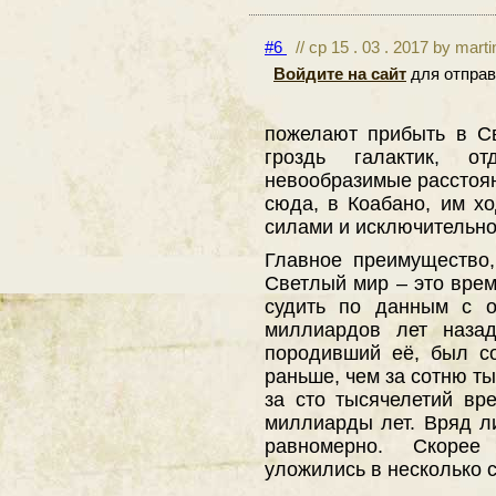
#6
// ср 15 . 03 . 2017 by mart
Войдите на сайт
для отправ
пожелают прибыть в С
гроздь галактик, о
невообразимые расстоян
сюда, в Коабано, им х
силами и исключительно 
Главное преимущество,
Светлый мир – это время
судить по данным с о
миллиардов лет назад
породивший её, был с
раньше, чем за сотню тыс
за сто тысячелетий в
миллиарды лет. Вряд ли
равномерно. Скоре
уложились в несколько 