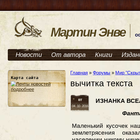
Мартин Энве
о
Новости
От автора
Книги
Издан
Главная
»
Форумы
»
Мир "Скрыт
Карта сайта
вычитка текста
подробнее
вт
ИЗНАНКА ВСЕ
04 . 10 . 2016
Фант
Маленький кусочек на
землетрясения оказ
населении никому ниче