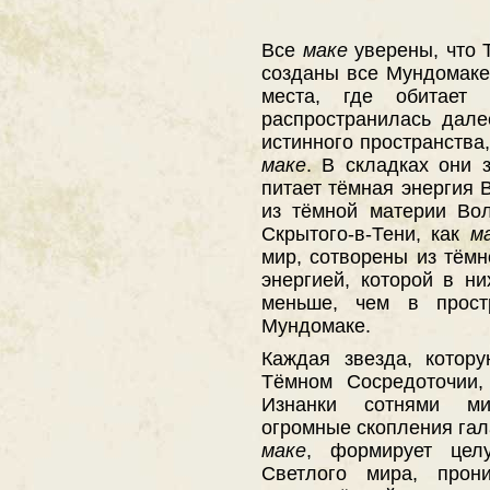
Все
маке
уверены, что 
созданы все Мундомаке
места, где обитает
распространилась дале
истинного пространства,
маке
. В складках они 
питает тёмная энергия
из тёмной материи Во
Скрытого-в-Тени, как
м
мир, сотворены из тём
энергией, которой в ни
меньше, чем в прост
Мундомаке.
Каждая звезда, котор
Тёмном Сосредоточии,
Изнанки сотнями ми
огромные скопления гал
маке
, формирует цел
Светлого мира, прони