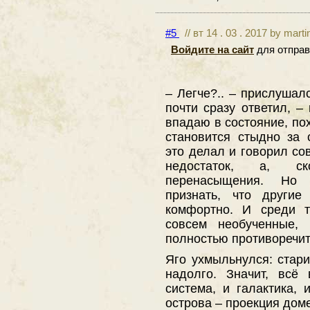
#5
// вт 14 . 03 . 2017 by mart
Войдите на сайт
для отправ
– Легче?.. – прислуша
почти сразу ответил, – 
впадаю в состояние, по
становится стыдно за
это делал и говорил сов
недостаток, а, ск
перенасыщения. Но 
признать, что другие
комфортно. И среди т
совсем необученные,
полностью противоречи
Яго ухмыльнулся: стари
надолго. Значит, всё 
система, и галактика,
острова – проекция дом