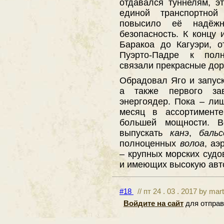
отдавался туннелям, э
единой транспортной
повысило её надёжн
безопасность. К концу
Баракоа до Кагуэри, 
Пуэрто-Падре к пол
связали прекрасные дор
Обрадовал Яго и запуск
а также первого за
энергоядер. Пока – лиш
месяц в ассортименте
большей мощности. В
выпускать
канэ
,
баль
полноценных
волоа
, аэ
– крупных морских судо
и имеющих высокую авт
#18
// пт 24 . 03 . 2017 by mar
Войдите на сайт
для отправ