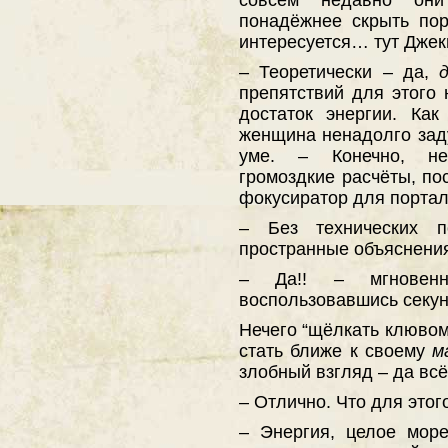
понадёжнее скрыть пор
интересуется… тут Джек
– Теоретически – да,
препятствий для этого 
достаток энергии. Как
женщина ненадолго зад
уме. – Конечно, не
громоздкие расчёты, по
фокусиратор для порт
– Без технических п
пространные объяснения 
– Да!! – мгновенн
воспользовавшись секу
Нечего “щёлкать клювом
стать ближе к своему
м
злобный взгляд – да всё
– Отлично. Что для это
– Энергия, целое море