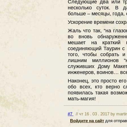
Следующие два или тр
несколько суток. В 
больше – месяцы, года,
Ускорение времени сохр
Жаль что так, “на глазо
во вновь обнаруженн
мешает на краткий м
соединяющий Таурин с
того, чтобы собрать 
лишним миллионов “н
служивших Дому Макет
инженеров, воинов… все
Наконец, это просто его
обо всех, кто верно 
появилась такая возмож
мать-магия!
#7
// чт 16 . 03 . 2017 by mart
Войдите на сайт
для отправ