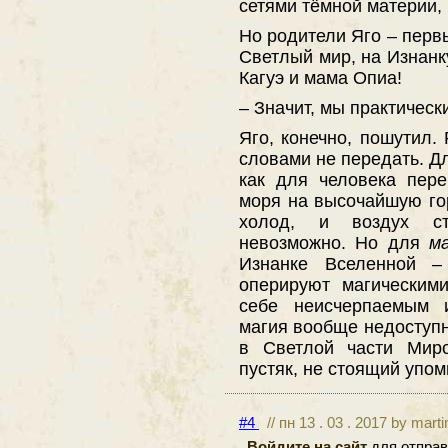
сетями тёмной материи,
Но родители Яго – первы
Светлый мир, на Изнанк
Кагуэ и мама Опиа!
– Значит, мы практичес
Яго, конечно, пошутил.
словами не передать. Д
как для человека пер
моря на высочайшую го
холод, и воздух с
невозможно. Но для
м
Изнанке Вселенной –
оперируют магическим
себе неисчерпаемым 
магия вообще недоступн
в Светлой части Мир
пустяк, не стоящий упом
#4
// пн 13 . 03 . 2017 by mart
Войдите на сайт
для отправ