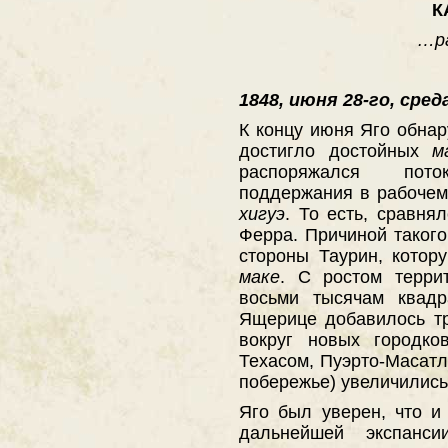
К
…ра
1848, июня 28-го, среда
К концу июня Яго обнар
достигло достойных
м
распоряжался пот
поддержания в рабочем
хигуэ
. То есть, сравня
Ферра. Причиной такого
стороны Таурин, кото
маке
. С ростом терри
восьми тысячам квадр
Ящерице добавилось тр
вокруг новых городко
Техасом, Пуэрто-Масат
побережье) увеличилис
Яго был уверен, что и
дальнейшей экспанс