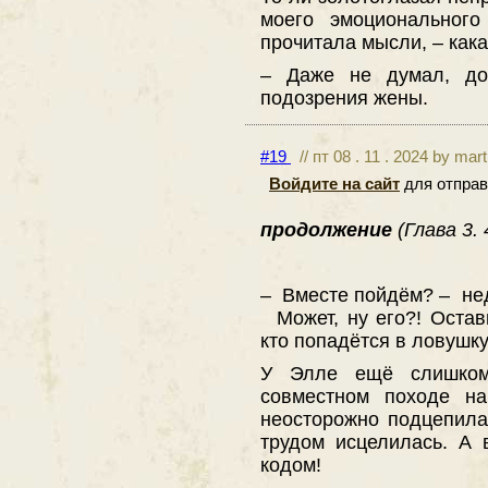
моего эмоционального
прочитала мысли, – как
– Даже не думал, до
подозрения жены.
#19
// пт 08 . 11 . 2024 by mar
Войдите на сайт
для отправ
продолжение
(Глава 3.
– Вместе пойдём? – не
Может, ну его?! Остав
кто попадётся в ловушк
У Элле ещё слишком
совместном походе н
неосторожно подцепила
трудом исцелилась. А 
кодом!