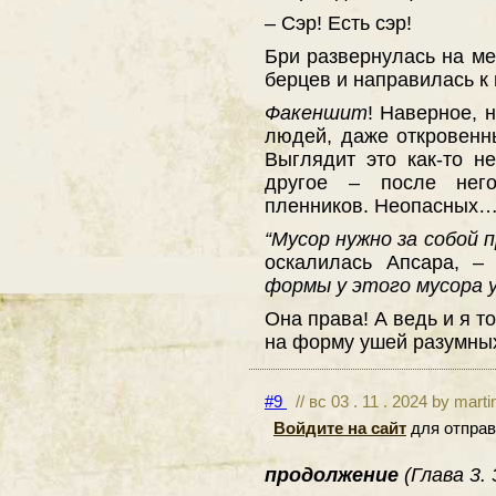
– Сэр! Есть сэр!
Бри развернулась на ме
берцев и направилась к
Факеншит
! Наверное, 
людей, даже откровенн
Выглядит это как-то н
другое – после нег
пленников. Неопасных
“Мусор нужно за собой 
оскалилась Апсара,
формы у этого мусора 
Она права! А ведь и я 
на форму ушей разумны
#9
// вс 03 . 11 . 2024 by mart
Войдите на сайт
для отправ
продолжение
(Глава 3.