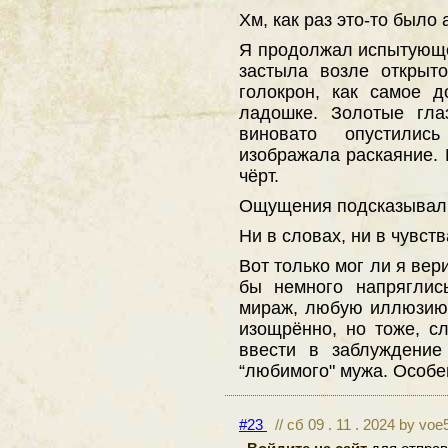
Хм, как раз это-то было
Я продолжал испытующе
застыла возле открыт
голокрон, как самое 
ладошке. Золотые гла
виновато опустилис
изображала раскаяние. И
чёрт.
Ощущения подсказывали 
Ни в словах, ни в чувств
Вот только мог ли я ве
бы немного напряглис
мираж, любую иллюзи
изощрённо, но тоже, с
ввести в заблуждение
“любимого" мужа. Особе
#23
// сб 09 . 11 . 2024 by voe