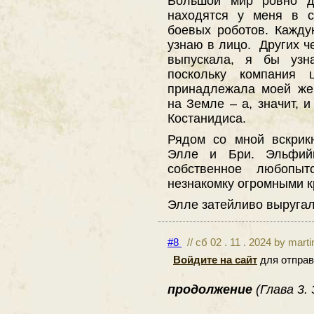
Большой мир ровно д
находятся у меня в с
боевых роботов. Кажду
узнаю в лицо. Других ч
выпускала, я бы узн
поскольку компания 
принадлежала моей же
на Земле – а, значит, 
Костанидиса.
Рядом со мной вскрик
Элле и Бри. Эльфий
собственное любопы
незнакомку огромными к
Элле затейливо выруга
#8
// сб 02 . 11 . 2024 by mart
Войдите на сайт
для отправ
продолжение
(Глава 3.