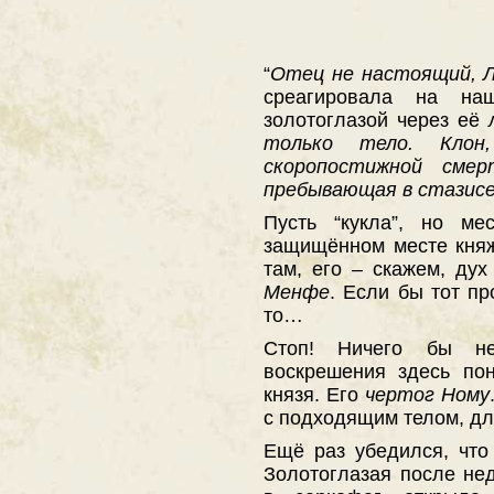
“
Отец не настоящий, Л
среагировала на на
золотоглазой через её
только тело. Клон
скоропостижной смер
пребывающая в стазис
Пусть “кукла”, но м
защищённом месте княж
там, его – скажем, ду
Менфе
. Если бы тот пр
то…
Стоп! Ничего бы н
воскрешения здесь по
князя. Его
чертог Ному
с подходящим телом, дл
Ещё раз убедился, чт
Золотоглазая после не