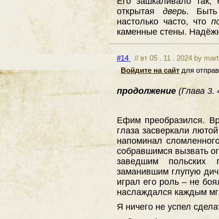
Его зашкаливало так, 
открытая
дверь
. Быт
настолько часто, что
п
каменные стены. Надёжн
#14
// вт 05 . 11 . 2024 by mar
Войдите на сайт
для отправ
продолжение
(Глава 3.
Ефим преобразился. Вр
глаза засверкали лютой
напоминал сломленного
собравшимся вызвать ог
заведшим польских 
заманившим глупую дичь
играл его роль – не боя
наслаждался каждым мг
Я ничего не успел сдела