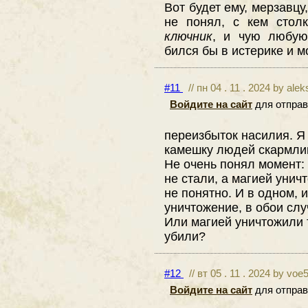
Вот будет ему, мерзавцу
не понял, с кем стол
ключник
, и чую любу
бился бы в истерике и м
#11
// пн 04 . 11 . 2024 by ale
Войдите на сайт
для отправ
переизбыток насилия. Я 
камешку людей скармлив
Не очень понял момент:
не стали, а магией унич
не понятно. И в одном, 
уничтожение, в обои сл
Или магией уничтожили т
убили?
#12
// вт 05 . 11 . 2024 by voe
Войдите на сайт
для отправ