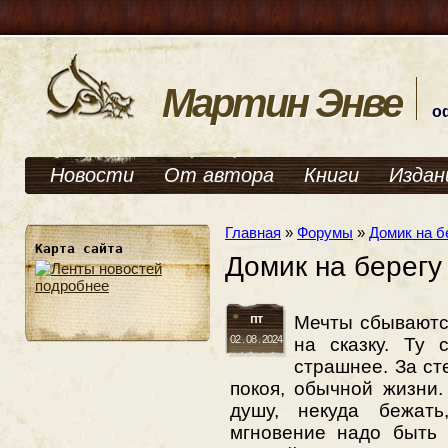
Мартин Энве
о
Новости
От автора
Книги
Издан
Главная
»
Форумы
»
Домик на б
Карта сайта
Домик на берегу 
подробнее
пт
Мечты сбываютс
02 . 08 . 2024
на сказку. Ту 
страшнее. За ст
покоя, обычной жизни.
душу, некуда бежать
мгновение надо быть 