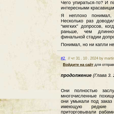
Чего упираться-то? И п
интересными красавица
Я неплохо понимал,
Несколько раз доводи
“мягких” допросов, ког
раньше, чем длинн
финальной стадии допр
Понимал, но ни капли не
#2
// чт 31 . 10 . 2024 by mart
Войдите на сайт
для отправ
продолжение
(Глава 3.
Они полностью засл
многочисленные похищ
они умыкали под заказ
имеющую редкие с
приторговывали рабам