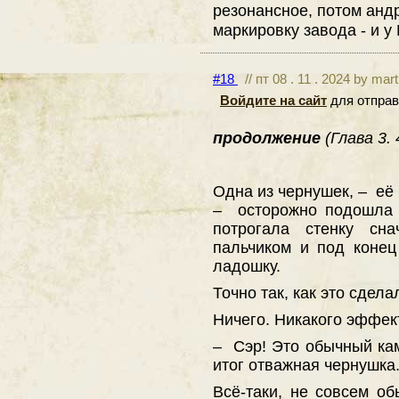
резонансное, потом анд
маркировку завода - и 
#18
// пт 08 . 11 . 2024 by mar
Войдите на сайт
для отправ
продолжение
(Глава 3.
Одна из чернушек, – её 
– осторожно подошла к
потрогала стенку сна
пальчиком и под коне
ладошку.
Точно так, как это сдел
Ничего. Никакого эффек
– Сэр! Это обычный ка
итог отважная чернушка
Всё-таки, не совсем о