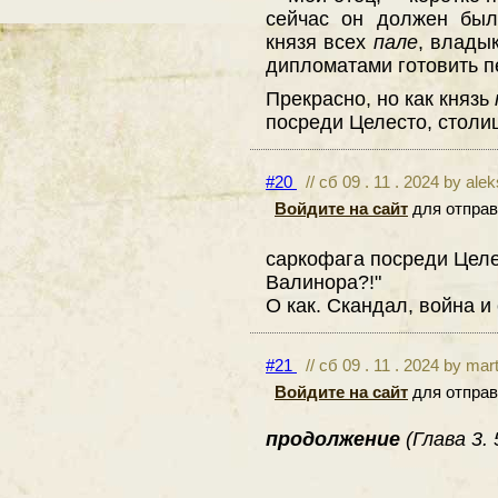
сейчас он должен был
князя всех
пале
, влады
дипломатами готовить п
Прекрасно, но как князь
посреди Целесто, столи
#20
// сб 09 . 11 . 2024 by ale
Войдите на сайт
для отправ
саркофага посреди Целе
Валинора?!"
О как. Скандал, война и
#21
// сб 09 . 11 . 2024 by mar
Войдите на сайт
для отправ
продолжение
(Глава 3.