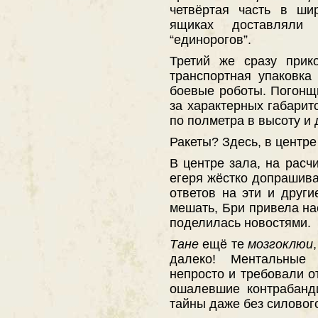
четвёртая часть в ши
ящиках доставляли
“единорогов”.
Третий же сразу прик
транспортная упаковка 
боевые роботы. Погонщ
за характерных габарит
по полметра в высоту и 
Ракеты? Здесь, в центре
В центре зала, на расч
егеря жёстко допрашив
ответов на эти и друг
мешать, Бри привела на
поделилась новостями.
Тане
ещё те
мозгоклюи
далеко! Ментальные 
непросто и требовали о
ошалевшие контрабанд
тайны даже без силовог