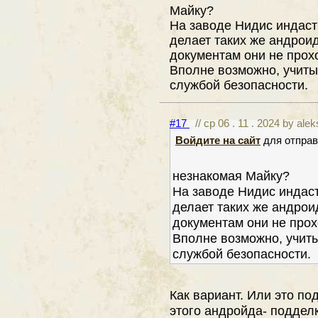
Майку?
На заводе Нидис индастр
делает таких же андрои
документам они не прох
Вполне возможно, учитыв
службой безопасности.
#17
// ср 06 . 11 . 2024 by ale
Войдите на сайт
для отправ
незнакомая Майку?
На заводе Нидис индаст
делает таких же андрои
документам они не про
Вполне возможно, учиты
службой безопасности.
Как вариант. Или это по
этого андройда- поддел