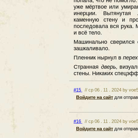
попала, что не помогло
уже мёртвое или умир
инерции. Вытянутая
каменную стену и пр
последовала вся рука. 
и всё тело.
Машинально сверился 
зашкаливало.
Пленник нырнул в
перех
Странная
дверь
, визуа
стены. Никаких спецэффе
#15
// ср 06 . 11 . 2024 by voe
Войдите на сайт
для отправ
#16
// ср 06 . 11 . 2024 by voe
Войдите на сайт
для отправ