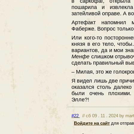
в саркофаг, открыла
пошарила и извлекл
затейливой оправе. А во
Артефакт напомнил 
Фаберже. Вопрос только,
Или кого-то посторонне
князя в его тело, чтоб
вариантов, да и мои зн
Менфе
слишком отрывоч
сделать правильный вы
– Милая, это же голокро
Я видел лишь две причи
оказался столь далеко 
были очень плохими.
Элле?!
#22
// сб 09 . 11 . 2024 by mar
Войдите на сайт
для отправ