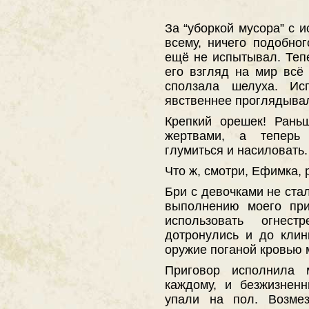
За “уборкой мусора” c 
всему, ничего подобно
ещё не испытывал. Теп
его взгляд на мир всё
сползала шелуха. Ис
явственнее проглядывал
Крепкий орешек! Рань
жертвами, а теперь 
глумиться и насиловать.
Что ж, смотри, Ефимка, 
Бри с девочками не стал
выполнению моего при
использовать огне
дотронулись и до клин
оружие поганой кровью 
Приговор исполнила
каждому, и безжизнен
упали на пол. Возме