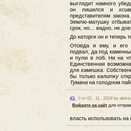
выглядит намного убеди
он лишился и
ксив
представителям закона
Землю-матушку отбыват
срок, но… видно, не дое
До каторги он и теперь 
Отсюда и ему, и его 
подвал, да под каменный
и пулю в лоб. Ни на чт
Единственная возможна
для
камешка
. Собствен
бы только
калитку
откр
Тумана
на голодном пай
#3
// пт 01 . 11 . 2024 by alek
Войдите на сайт
для отправ
власть использовать на