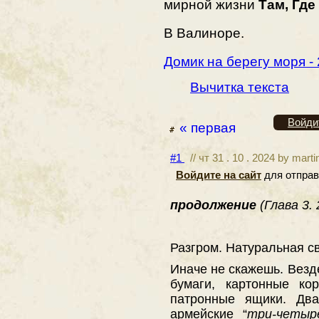
мирной жизни
Там, Где
В Валиноре.
Домик на берегу моря - 
Вычитка текста
Войди
« первая
#1
// чт 31 . 10 . 2024 by mart
Войдите на сайт
для отправ
продолжение
(Глава 3.
Разгром. Натуральная с
Иначе не скажешь. Везд
бумаги, картонные ко
патронные ящики. Дв
армейские “
три-четыр