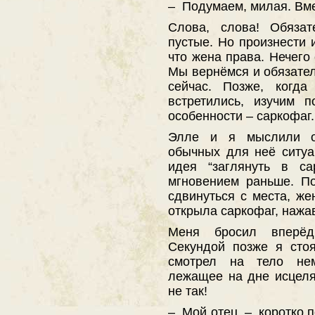
– Подумаем, милая. Вм
Слова, слова! Обяза
пустые. Но произнести 
что жена права. Нечего
Мы вернёмся и обязате
сейчас. Позже, когд
встретились, изучим 
особенности – саркофаг.
Элле и я мыслили од
обычных для неё ситуа
идея “заглянуть в с
мгновением раньше. П
сдвинуться с места, же
открыла саркофаг, нажа
Меня бросил вперёд
Секундой позже я сто
смотрел на тело нем
лежащее на дне исцеля
не так!
– Мой отец, – коротко п