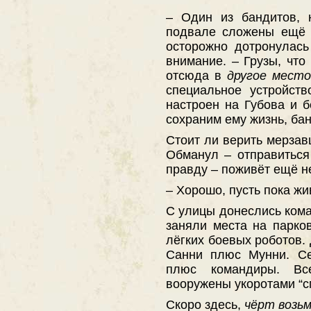
– Один из бандитов, н
подвале сложены ещё 
осторожно дотронулась
внимание. – Грузы, что
отсюда в
другое мест
специальное устройств
настроен на Губова и б
сохраним ему жизнь, ба
Стоит ли верить мерзавц
Обманул – отправиться 
правду – поживёт ещё н
– Хорошо, пусть пока жи
С улицы донеслись ком
заняли места на парко
лёгких боевых роботов.
Санни плюс Мунни. Се
плюс командиры. В
вооружены укоротами “с
Скоро здесь,
чёрт возь