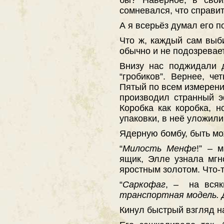
сомневался, что справи
А я всерьёз думал его п
Что ж, каждый сам выби
обычно и не подозрева
Внизу нас поджидали 
“гробиков”. Вернее, че
Пятый по всем измерени
производил странный э
Коробка как коробка, н
упаковки, в неё уложили
Ядерную бомбу, быть мо
“
Милость Менфе
!” – 
ящик, Элле узнала мгн
яростным золотом. Что-
“
Саркофаг
, – на всяк
транспортная модель. 
Кинул быстрый взгляд н