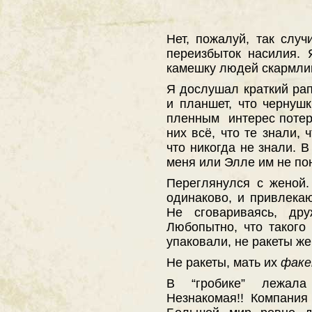
Нет, пожалуй, так слу
переизбыток насилия. 
камешку людей скармли
Я дослушал краткий ра
и планшет, что чернушк
пленным интерес потеря
них всё, что те знали, 
что никогда не знали. 
меня или Элле им не по
Переглянулся с женой
одинаково, и привлекаю
Не сговариваясь, дру
Любопытно, что такого
упаковали, не ракеты же
Не ракеты, мать их
фак
В “гробике” лежала
Незнакомая!! Компания