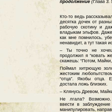
продолжение
(Глава 3.
Кто-то ведь рассказывал
десятка дочек от разны
рабочую скотину и да
владыкам эльфов. Даже
как мне помнилось, уб
ненавидит, а тут такая и
– Ты точно не хочеш
продолжил я “ковать же
скажешь: “Потом, Майки
Поймал хитрющую золо
жестоким любопытство
“отца”. Якобы отца. 
достала ложь близких.
– Клянусь Древом, Майки
Не лгала? Возможно.
ввести в заблуждение
манипулировать, направ