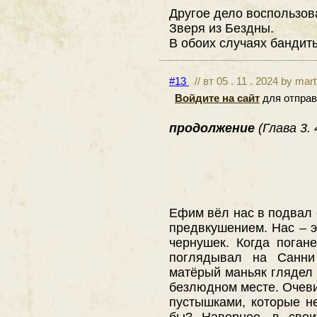
Другое дело воспользов
Зверя из Бездны.
В обоих случаях бандит
#13
// вт 05 . 11 . 2024 by mar
Войдите на сайт
для отправ
продолжение
(Глава 3.
Ефим вёл нас в подвал 
предвкушением. Нас – э
чернушек. Когда поган
поглядывал на Санни
матёрый маньяк глядел 
безлюдном месте. Очеви
пустышками, которые н
бы? Наверное, в свои