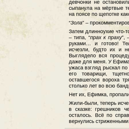
девчонки не остановил
сыпанула на мёртвые т
на поясе по щепотке как
“
Зола
” – прокомментиро
Затем длинноухие что-
– типа, “
прах к праху
”,
руками… и готово! Те
исчезли, будто их и н
Выглядело вся процед
даже для меня. У Ефима
ужаса взгляд рыскал по 
его товарищи, тщетн
оставшегося вороха тр
столько лет во всю бан
Нет их, Ефимка, пропали
Жили-были, теперь исчез
в сказке: грешников ч
осталось. Всё по спра
вернулись стриженными,