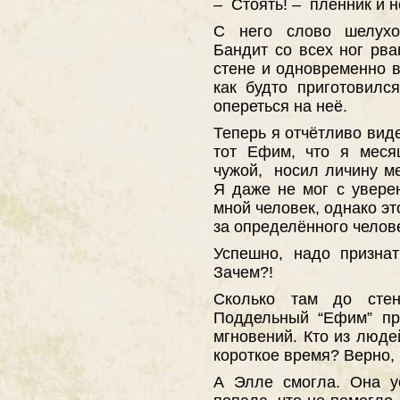
– Стоять! – пленник и 
С него слово шелухо
Бандит со всех ног рва
стене и одновременно в
как будто приготовился
опереться на неё.
Теперь я отчётливо виде
тот Ефим, что я месяц
чужой, носил личину ме
Я даже не мог с увере
мной человек, однако э
за определённого челов
Успешно, надо признат
Зачем?!
Сколько там до сте
Поддельный “Ефим” пр
мгновений. Кто из люде
короткое время? Верно, 
А Элле смогла. Она у