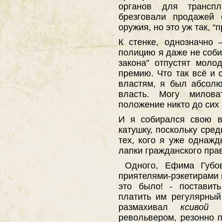
органов для трансп
брезговали продажей 
оружия, но это уж так, “
К стенке, однозначно 
полицию я даже не соби
закона” отпустят молод
премию. Что так всё и 
властям, я был абсолю
власть. Могу милова
положение никто до сих 
И я собирался свою в
катушку, поскольку сре
тех, кого я уже однаж
лапки гражданского пра
Одного, Ефима Губов
приятелями-рэкетирами 
это было! - поставит
платить им регулярны
размахивал
ксивой
по
револьвером, резонно 