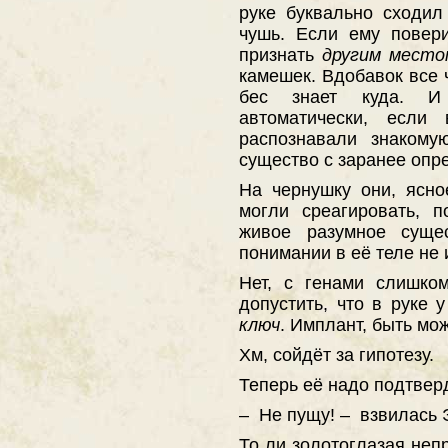
руке буквально сходил
чушь. Если ему повер
признать
другим место
камешек. Вдобавок все 
бес знает куда.
автоматически, если
распознавали знакому
существо с заранее опр
На чернушку они, ясно
могли среагировать, 
живое разумное суще
понимании в её теле не 
Нет, с генами слишко
допустить, что в руке 
ключ
. Имплант, быть мо
Хм, сойдёт за гипотезу.
Теперь её надо подтвер
– Не пущу! – взвилась 
То ли золотоглазая не