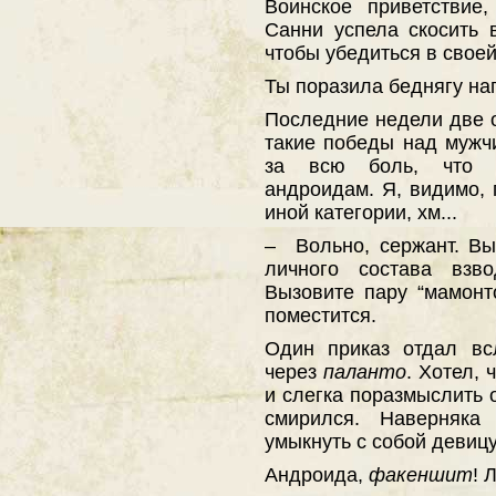
Воинское приветствие
Санни успела скосить 
чтобы убедиться в свое
Ты поразила беднягу на
Последние недели две 
такие победы над мужч
за всю боль, что д
андроидам. Я, видимо, 
иной категории, хм...
– Вольно, сержант. Вы
личного состава взв
Вызовите пару “мамонто
поместится.
Один приказ отдал в
через
паланто
. Хотел, 
и слегка поразмыслить о
смирился. Наверняк
умыкнуть с собой девицу
Андроида,
факеншит
! 