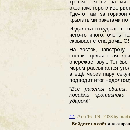
третья… я ни на миг 
океаном, торопливо рвёт
Где-то там, за горизон
крылатыми ракетами по 
Издалека откуда-то с 
чего-то иного, очень п
скрывает стена дома. О!
На восток, навстречу 
спешит целая стая злы
опережает звук. Тот бьё
морем рассыпается уго
а ещё через пару секу
подводит итог недолгом
“
Все ракеты сбиты
,
корабль противника
ударом
!”
#7
// сб 16 . 09 . 2023 by mart
Войдите на сайт
для отправ