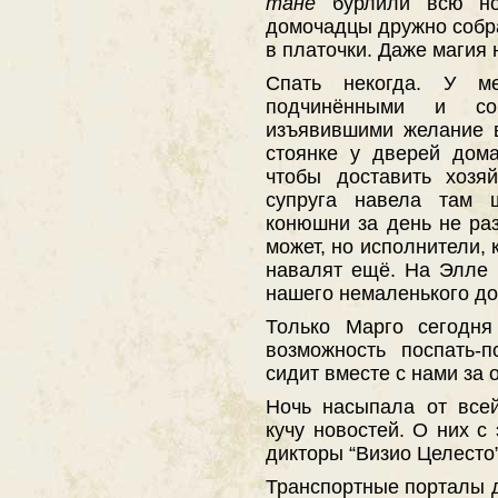
тане
бурлили всю ноч
домочадцы дружно собра
в платочки. Даже магия 
Спать некогда. У м
подчинёнными и со
изъявившими желание в
стоянке у дверей дом
чтобы доставить хозя
супруга навела там 
конюшни за день не раз
может, но исполнители, 
навалят ещё. На Элле 
нашего немаленького дом
Только Марго сегодня
возможность поспать-п
сидит вместе с нами за
Ночь насыпала от все
кучу новостей. О них с
дикторы “Визио Целесто”
Транспортные порталы д