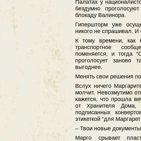
Палатах у националисто
бездумно проголосуют
блокаду Валинора.
Гипершторм уже осуще
никого не спрашивал. И 
К тому времени, как 
транспортное сооб
поменяется, и тогда 
проголосует заново т
выгоднее.
Менять свои решения по
Вслух ничего Маргарит
молчит. Невозмутимо от
кажется, что прошла ве
от Хранителя Дома, 
подписанных конверто
этикеткой “для Маргарет
– Твои новые документы
Марго срывает плас