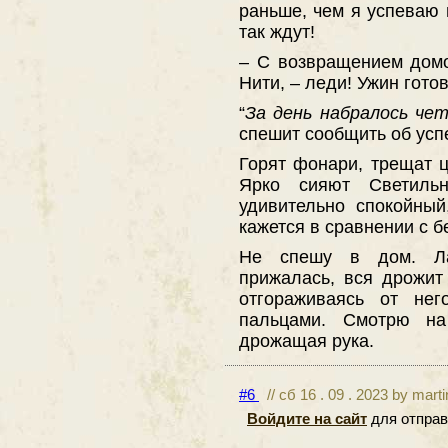
раньше, чем я успеваю и
так ждут!
– С возвращением домо
Нити, – леди! Ужин готов
“
За день набралось че
спешит сообщить об усп
Горят фонари, трещат ц
Ярко сияют Светиль
удивительно спокойны
кажется в сравнении с 
Не спешу в дом. Ла
прижалась, вся дрожит
отгораживаясь от не
пальцами. Смотрю на
дрожащая рука.
#6
// сб 16 . 09 . 2023 by mart
Войдите на сайт
для отправ