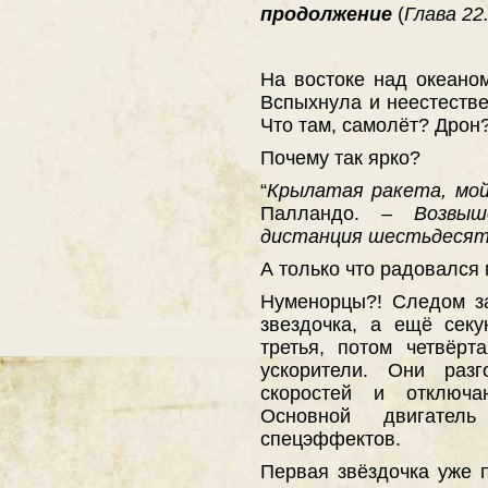
продолжение
(
Глава 22.
На востоке над океаном
Вспыхнула и неестестве
Что там, самолёт? Дрон
Почему так ярко?
“
Крылатая ракета, мой
Палландо. –
Возвы
дистанция шестьдесят
А только что радовался
Нуменорцы?! Следом з
звездочка, а ещё секу
третья, потом четвёр
ускорители. Они раз
скоростей и отключа
Основной двигател
спецэффектов.
Первая звёздочка уже п