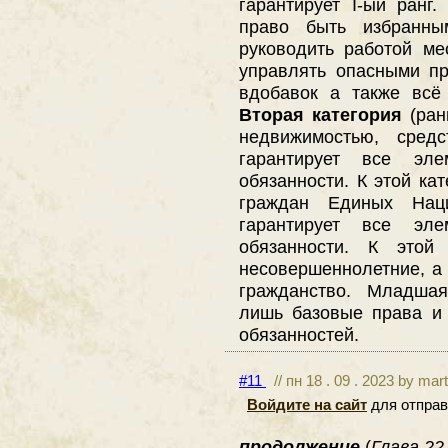
гарантирует I-ый ранг
право быть избранны
руководить работой ме
управлять опасными п
вдобавок а также всё т
Вторая категория
(ран
недвижимостью, средс
гарантирует все эл
обязанности. К этой ка
граждан Единых На
гарантирует все эл
обязанности. К этой 
несовершеннолетние, а 
гражданство. Младшая
лишь базовые права и
обязанностей.
#11
// пн 18 . 09 . 2023 by mar
Войдите на сайт
для отправ
продолжение
(
Глава 22.