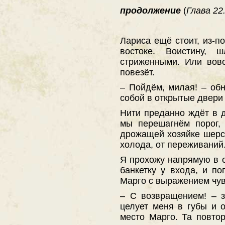
продолжение
(
Глава 22.
Лариса ещё стоит, из-п
востоке. Воистину,
стриженными. Или вовс
повезёт.
– Пойдём, милая! – обн
собой в открытые двери
Нити преданно ждёт в д
мы перешагнём порог,
дрожащей хозяйке шерст
холода, от переживаний.
Я прохожу напрямую в 
банкетку у входа, и п
Марго с выражением чувс
– С возвращением! – 
целует меня в губы и о
место Марго. Та повто