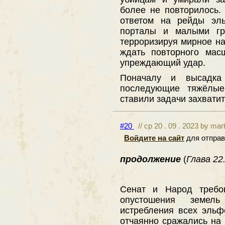
более не повторилось.
ответом на рейды эл
порталы и малыми гр
терроризируя мирное на
ждать повторного мас
упреждающий удар.
Поначалу и высадка
последующие тяжёлые
ставили задачи захватит
#20
// ср 20 . 09 . 2023 by mar
Войдите на сайт
для отправ
продолжение
(
Глава 22.
Сенат и Народ требо
опустошения земел
истребления всех эльф
отчаянно сражались на