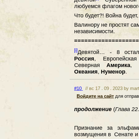
любуемся флагом нового
Что будет?! Война будет,
Валинору не простят са
независимости.
===================
[i]
Девятой… - 8 оста
Россия
, Европейск
Северная
Америка
, 
Океания
,
Нуменор
.
#10
// вс 17 . 09 . 2023 by mar
Войдите на сайт
для отправ
продолжение
(
Глава 22.
Признание за эльфам
возмущения в Сенате и 