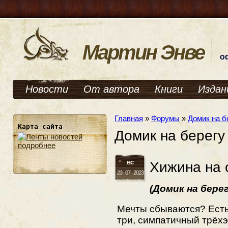
Мартин Энве
о
Новости
От автора
Книги
Издан
Главная
»
Форумы
»
Домик на б
Карта сайта
Домик на берегу 
подробнее
вс
Хижина на 
23 . 07 . 2023
(Домик на берег
Мечты сбываются? Есть
три, симпатичный трёх