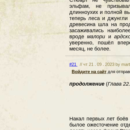
эльфам, не призыва
длинноухих и полной вы
теперь леса и джунгли
древесина шла на прод
засаживались наиболе
вроде
малори
и
ардск
уверенно, пошёл впер
месяц, не более.
#21
// чт 21 . 09 . 2023 by mar
Войдите на сайт
для отправ
продолжение
(
Глава 22.
Накал первых лет боёв
былое ожесточение отде