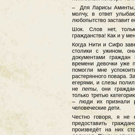
– Для Ларисы Аминты,
молчу, в ответ улыба
любопытство заставит её 
Шок. Слов нет, толь
гражданства! Как и у мен
Когда Нити и Сифо зав
столики с ужином, о
документами граждан 
времени девочки уже 
помогли мне успокоит
растерянного повара. З
егерями, и слезы полил
не
петы
, они гражда
только третью категори
– люди их признали р
человеческие дети.
Честно говоря, я не 
предоставить гражда
произведёт на них ст