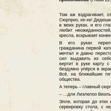
Том аж вздрагивает, о
Сюрприз, хе-хе! Дядюшк
в моих руках, и его гл
любит неожиданностей
кресла, вскрывает конве
В его руках перели
гражданина первой кат
мечтал и давно перест
сил выдавить из себя
вертит в руке карту с
бездумно упёрся в экран
Всё, на ближайшие пя
общества.
А теперь – главный сюр
– …для Лиэлелоо Виэлы
Элле, которая до этих
сервировку стола, с н