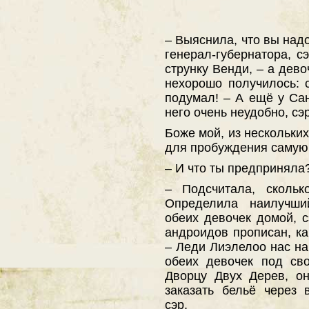
– Выяснила, что вы над
генерал-губернатора, с
струнку Венди, – а дево
нехорошо получилось: 
подумал! – А ещё у Са
него очень неудобно, сэр
Боже мой, из нескольких
для пробуждения самую
– И что ты предприняла
– Подсчитала, скольк
Определила наилучши
обеих девочек домой, с
андроидов прописан, ка
– Леди Лиэлелоо нас на
обеих девочек под св
Дворцу Двух Дерев, о
заказать бельё через
сэр.