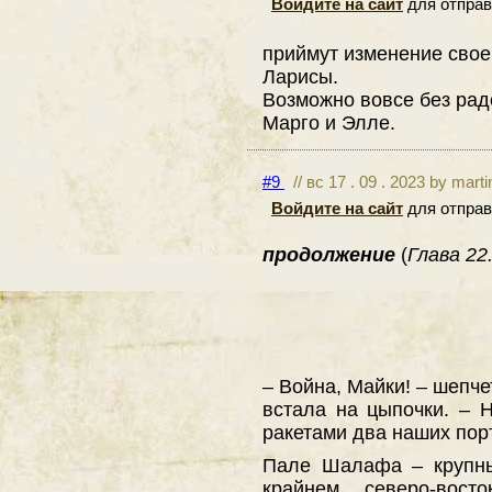
Войдите на сайт
для отправ
приймут изменение своег
Ларисы.
Возможно вовсе без рад
Марго и Элле.
#9
// вс 17 . 09 . 2023 by mart
Войдите на сайт
для отправ
продолжение
(
Глава 22.
– Война, Майки! – шепче
встала на цыпочки. – 
ракетами два наших по
Пале Шалафа – крупны
крайнем северо-вос