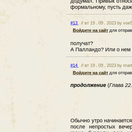
додумал. Привык относи
формальному, пусть даже
#13
// вт 19 . 09 . 2023 by voe
Войдите на сайт
для отправ
получат?
А Палландо? Или о нем 
#14
// вт 19 . 09 . 2023 by mar
Войдите на сайт
для отправ
продолжение
(
Глава 22.
Обычно утро начинается
после непростых вече