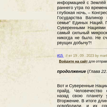
информацией с Землёй 
раннего утра по времен
глубокая ночь, – Конгре
Государства Валинор 
семье” Единых Наций.
Суверенными Нациями 
самый сильный микроск
никогда не было. Не с
рвущих добычу?!
#15
// вт 19 . 09 . 2023 by mar
Войдите на сайт
для отправ
продолжение
(
Глава 22.
Вот и Суверенные Нации
прайд. Человечество 
назад свою планету 
Вторжение. В итоге дли
освободили, и их соб