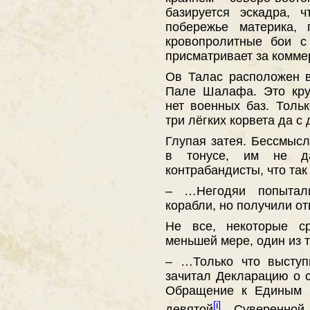
базируется эскадра, 
побережье материка,
кровопролитные бои с
присматривает за комме
Ов Талас расположен 
Пале Шалафа. Это кру
нет военных баз. Толь
три лёгких корвета да с
Глупая затея. Бессмыс
в тонусе, им не д
контрабандисты, что так
– …Негодяи попытал
корабли, но получили о
Не все, некоторые с
меньшей мере, один из т
– …Только что выступ
зачитал Декларацию о 
Обращение к Единым 
[i]
девятой
Суверенной 