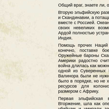
Общий враг, знаете ли, 
Вторую эльфийскую раз
и Скандинавии, а потащ
вместе с Россией. Океан
своих невеликих возм
Ардой полностью устра
Индия.
Помощь прочих Наций 
конечно, поставке бо
Оружейные бароны Ска
Америки радостно счи
война длилась как можн
одной из Суверенных 
Валинора были не нужн
было в порядке, но не 
ресурсов для колони
размером с Африку.
Первая эльфийская 
Вторжение, шла как оп
убийцам и умирали за