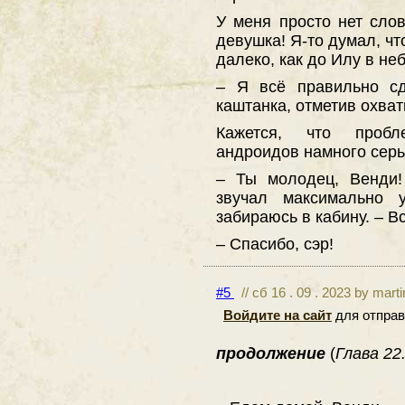
У меня просто нет сло
девушка! Я-то думал, чт
далеко, как до Илу в неб
– Я всё правильно сд
каштанка, отметив охва
Кажется, что пробл
андроидов намного серь
– Ты молодец, Венди!
звучал максимально 
забираюсь в кабину. – В
– Спасибо, сэр!
#5
// сб 16 . 09 . 2023 by mart
Войдите на сайт
для отправ
продолжение
(
Глава 22.