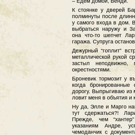
– Едем домой, Венди.
К стоянке у дверей Б
полминуты после длинно
у самого входа в дом. 
выбраться наружу и З
она что-то шепчет Ла
гаража. Супруга остано
Дежурный “гоплит” вст
металлической рукой ср
застыл неподвижно, 
окрестностями.
Броневик тормозит у в
когда бронированные 
дорогу. Выпрыгиваю из 
ловит меня в объятия и 
Ну да, Элле и Марго на
тут сдержаться?! Лар
Прежде, чем “хантер
указаниям Андре, у
чемоданчик с докумен