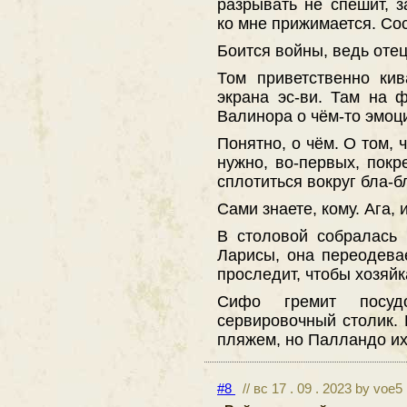
разрывать не спешит, з
ко мне прижимается. Со
Боится войны, ведь оте
Том приветственно кив
экрана эс-ви. Там на 
Валинора о чём-то эмоц
Понятно, о чём. О том, 
нужно, во-первых, покр
сплотиться вокруг бла-б
Сами знаете, кому. Ага,
В столовой собралась
Ларисы, она переодева
проследит, чтобы хозяй
Сифо гремит посуд
сервировочный столик. Б
пляжем, но Палландо их 
#8
// вс 17 . 09 . 2023 by voe5