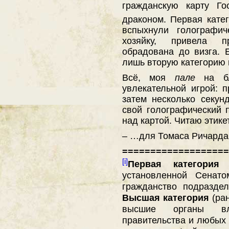
гражданскую карту Го
драконом. Первая кате
вспыхнули голографич
хозяйку, привела п
обрадована до визга.
лишь вторую категорию 
Всё, моя
пале
на бл
увлекательной игрой: п
затем несколько секун
свой голографический 
над картой. Читаю этик
– …для Томаса Ричарда 
===================
[i]
Первая категория
(
установленной Сенат
гражданство подраздел
Высшая категория
(ран
высшие органы вла
правительства и любых е