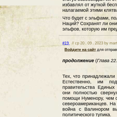
избавлял от жуткой бес
налагаемой этими клятв
Что будет с эльфами, п
Наций? Сохранят ли они
эльфов, которую им пре
#19
// ср 20 . 09 . 2023 by mar
Войдите на сайт
для отправ
продолжение
(
Глава 22.
Тех, что принадлежали 
Естественно, им по
правительства Единых
они полностью сверну
помощи Нуменору, чем 
североамериканцев. На
война с Валинором в
политического тупика.