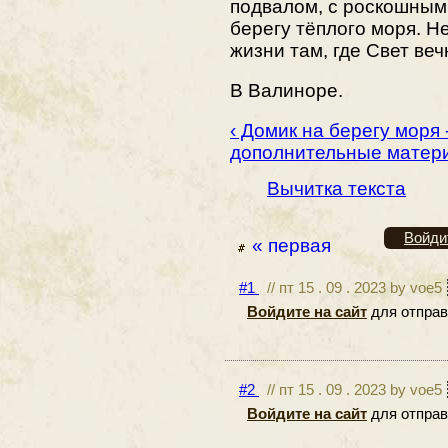
подвалом, с роскошным
берегу тёплого моря. Н
жизни там, где Свет веч
В Валиноре.
‹ Домик на берегу моря 
дополнительные матер
Вычитка текста
Войди
« первая
#1
// пт 15 . 09 . 2023 by voe5
Войдите на сайт
для отправ
#2
// пт 15 . 09 . 2023 by voe5
Войдите на сайт
для отправ