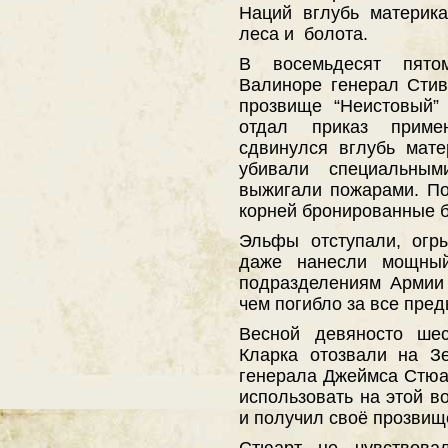
Наций вглубь материка
леса и болота.
В восемьдесят пят
Валиноре генерал Стив
прозвище “Неистовый”
отдал приказ прим
сдвинулся вглубь мат
убивали специальны
выжигали пожарами. П
корней бронированные 
Эльфы отступали, огры
даже нанесли мощны
подразделениям Армии
чем погибло за все пре
Весной девяносто шес
Кларка отозвали на З
генерала Джеймса Стюар
использовать на этой в
и получил своё прозвищ
Стюарт не чувствовал