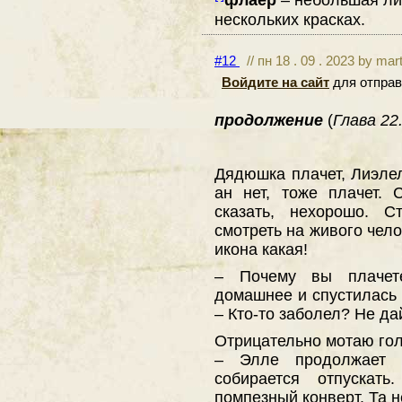
нескольких красках.
#12
// пн 18 . 09 . 2023 by mar
Войдите на сайт
для отправ
продолжение
(
Глава 22.
Дядюшка плачет, Лиэле
ан нет, тоже плачет. 
сказать, нехорошо. С
смотреть на живого чело
икона какая!
– Почему вы плачет
домашнее и спустилась 
– Кто-то заболел? Не дай
Отрицательно мотаю гол
– Элле продолжает 
собирается отпускат
помпезный конверт. Та н