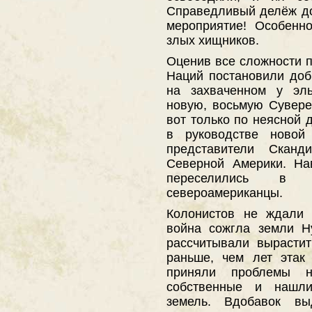
Справедливый делёж до
мероприятие! Особенн
злых хищников.
Оценив все сложности 
Наций постановили доб
на захваченном у э
новую, восьмую Сувер
вот только по неясной
в руководстве новой
представители Сканд
Северной Америки. На
переселились в
североамериканцы.
Колонистов не ждали 
война сожгла земли Н
рассчитывали вырасти
раньше, чем лет этак
приняли проблемы н
собственные и нашли
земель. Вдобавок вы