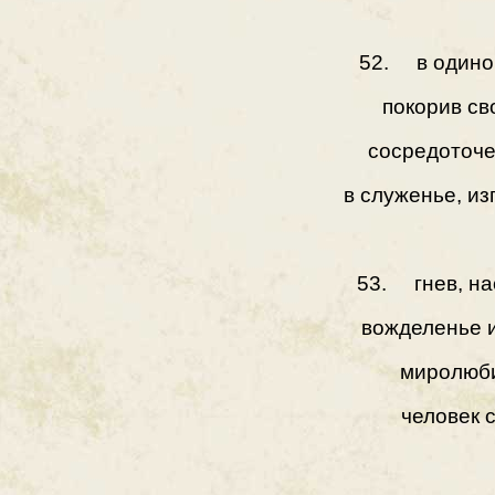
52. в одино
покорив сво
сосредоточе
в служенье, из
53. гнев, на
вожделенье и
миролюби
человек 