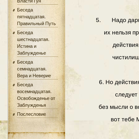
Власти Гун
Беседа
пятнадцатая.
5. Надо дары 
Правильный Путь
их нельзя п
Беседа
шестнадцатая.
действия
Истина и
Заблужденье
чистилищ
Беседа
семнадцатая.
Вера и Неверие
6. Но действи
Беседа
восемнадцатая.
следует
Освобожденье от
Заблужденья
без мысли о 
Послесловие
вот тебе 