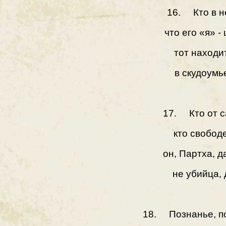
16. Кто в н
что его «я» -
тот находи
в скудоумь
17. Кто от с
кто свобод
он, Партха, д
не убийца, 
18. Познанье, п