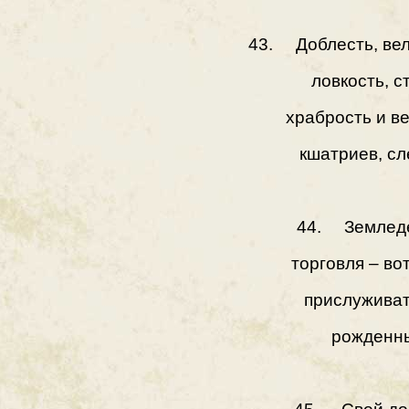
43. Доблесть, вел
ловкость, с
храбрость и в
кшатриев, сл
44. Земледе
торговля – во
прислуживат
рожденны