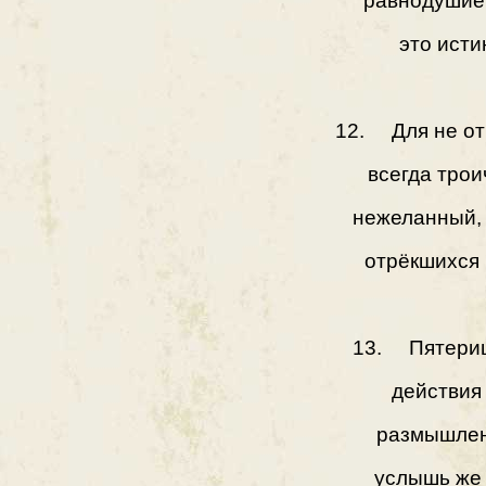
равнодушие
это исти
12. Для не от
всегда трои
нежеланный,
отрёкшихся 
13. Пятериц
действия 
размышлен
услышь же 