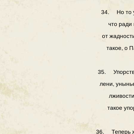
34. Но то 
что ради
от жадност
такое, о П
35. Упорств
лени, унынье
лживости
такое упо
36. Теперь ж