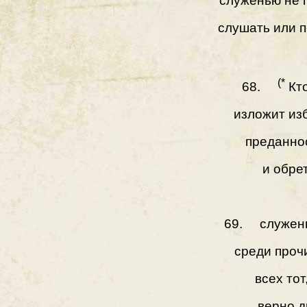
служенью не п
слушать или 
(*
68.
Кто
изложит из
преданнос
и обре
69. служень
среди проч
всех тот
верно д