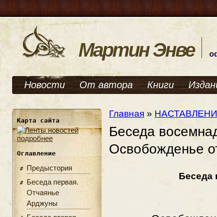
Мартин Энве
о
Новости
От автора
Книги
Издан
Главная
»
НАСТАВЛЕНИ
Карта сайта
Беседа восемна
подробнее
Освобожденье о
Оглавление
Предыстория
Беседа 
Беседа первая.
Отчаянье
Арджуны