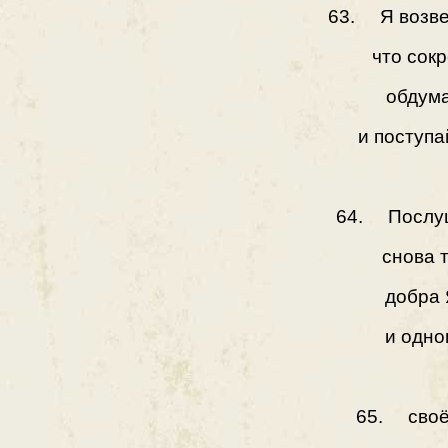
63. Я возве
что сок
обдума
и поступа
64. Послуш
снова 
добра 
и одно
65. своё 