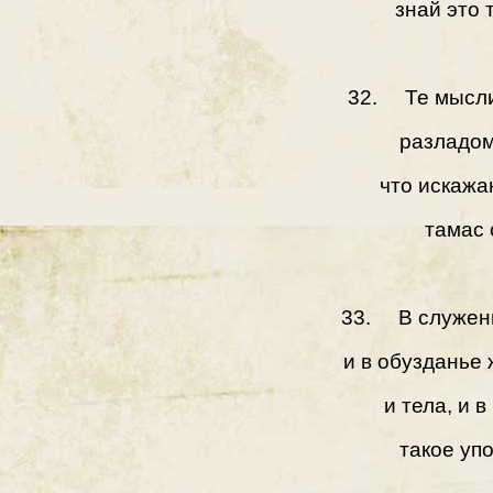
знай это 
32. Те мысли,
разладом
что искажа
тамас 
33. В служень
и в обузданье
и тела, и 
такое упо