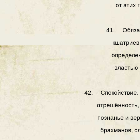
от этих 
41. Обязан
кшатриев
определе
властью 
42. Спокойствие, 
отрешённость, 
познанье и ве
брахманов, с