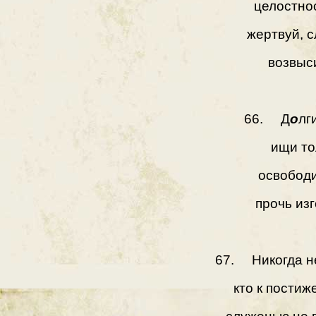
целостно
жертвуй, 
возвыс
66. Д
о
лг
ищи то
освободи
прочь из
67. Никогда не
кто к постиж