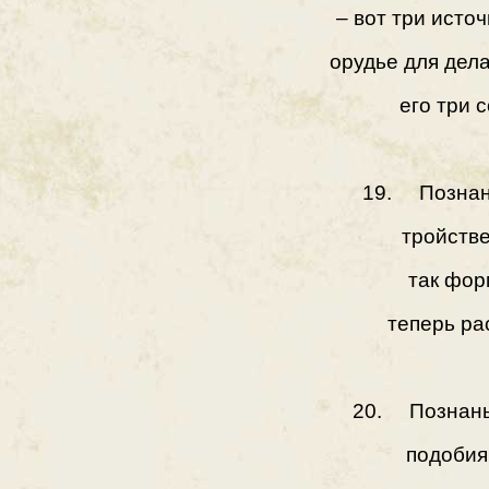
– вот три источ
орудье для дела
его три 
19. Познань
тройстве
так фор
теперь ра
20. Познань
подобия