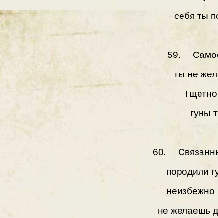
себя ты п
59. Самос
ты не же
Тщетно
гуны т
60. Связанны
породили г
неизбежно в
не желаешь д