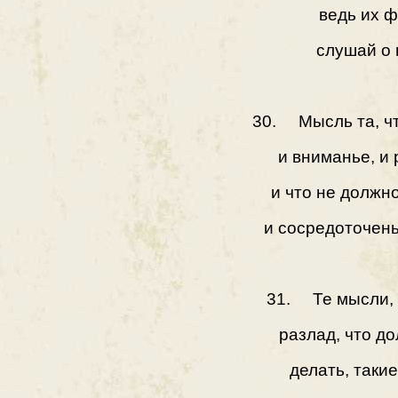
ведь их 
слушай о 
30. Мысль та, ч
и вниманье, и 
и что не должн
и сосредоточенье
31. Те мысли, 
разлад, что до
делать, таки