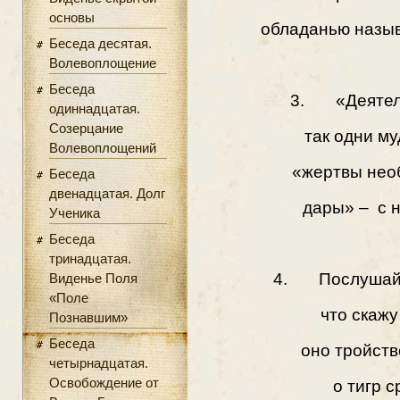
основы
обладанью назы
Беседа десятая.
Волевоплощение
Беседа
3. «Деятель
одиннадцатая.
Созерцание
так одни м
Волевоплощений
«жертвы нео
Беседа
двенадцатая. Долг
дары» – с н
Ученика
Беседа
тринадцатая.
4. Послушай ж
Виденье Поля
«Поле
что скажу
Познавшим»
Беседа
оно тройств
четырнадцатая.
Освобождение от
о тигр с