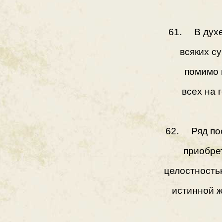
61. В духе
всяких с
помимо 
всех на 
62. Ряд пос
приобре
целостность
истинной ж