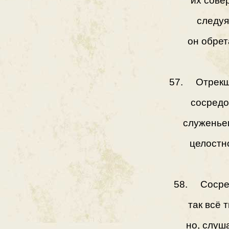
их сове
следуя
он обрет
57. Отрекши
сосредо
служенье
целостн
58. Сосред
так всё 
но, слуш