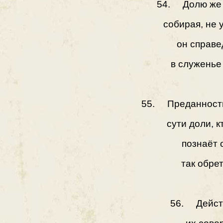
54. Долю же 
собирая, не 
он справе
в служенье
55. Преданность
сути доли, к
познаёт о
так обре
56. Дейст