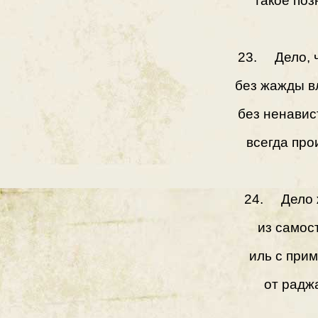
такое поз
23. Дело, ч
без жажды в
без ненавис
всегда про
24. Дело 
из самос
иль с при
от радж