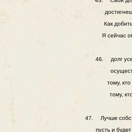
45. Свой дол
достигнеш
Как добит
Я сейчас о
46. долг усе
осущес
тому, кто
тому, кт
47. Лучше собст
пусть и буде