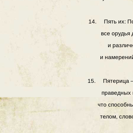
14. Пять их: По
все орудья 
и различ
и намерени
15. Пятерица –
праведных 
что способн
телом, сло