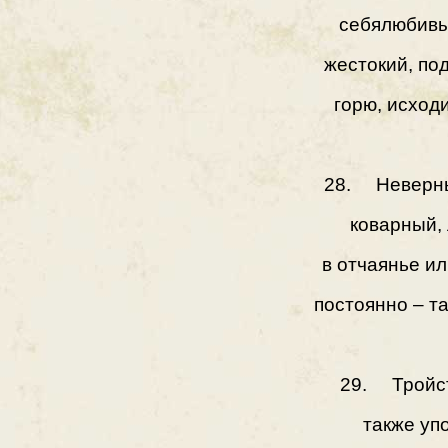
себялюбивы
жестокий, по
горю, исходи
28. Неверны
коварный,
в отчаянье и
постоянно – та
29. Тройст
также уп