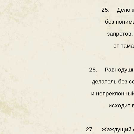
25. Дело ж
без поним
запретов,
от тама
26. Равнодушны
делатель без 
и непреклонный
исходит в
27. Жаждущий об