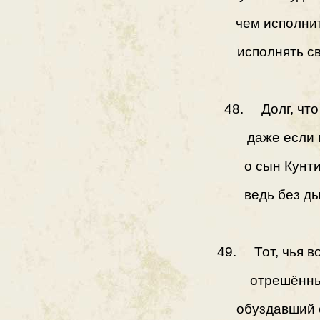
чем исполни
исполнять св
48. Долг, что
даже если 
о сын Кунти
ведь без ды
49. Тот, чья в
отрешённы
обуздавший 