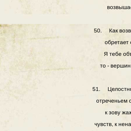
возвыша
50. Как воз
обретает
Я тебе об
то - вершин
51. Целостно
отреченьем с
к зову жа
чувств, к нен