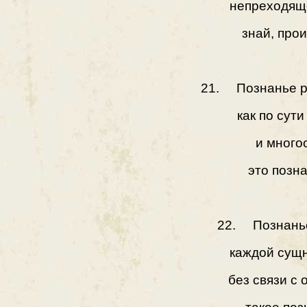
непреходяще
знай, прои
21. Познанье р
как по сут
и много
это позна
22. Познанье
каждой сущн
без связи с 