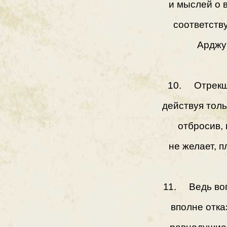
и мыслей о 
соответству
Арджун
10. Отрекши
действуя толь
отбросив,
не желает, п
11. Ведь во
вполне отка