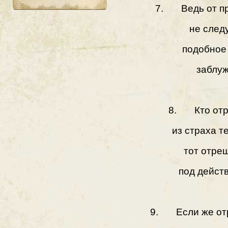
7. Ведь от пр
не след
подобное
заблуж
8. Кто отр
из страха т
тот отре
под дейст
9. Если же отр