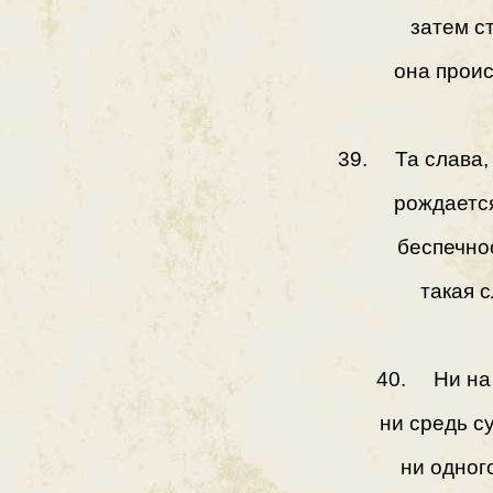
затем с
она проис
39. Та слава, 
рождаетс
беспечно
такая с
40. Ни на 
ни средь с
ни одног