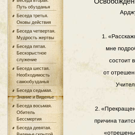
Освобожден
Беседа вторая.
Путь обузданья
Ардж
Беседа третья.
Оковы действия
Беседа четвертая.
1. «Расскаж
Мудрость жертвы
Беседа пятая.
мне подро
Бескорыстное
служение
состоит в
Беседа шестая.
от отрешен
Необходимость
самообузданья
Учител
Беседа седьмая.
Знание и Виденье
Беседа восьмая.
2. «Прекращен
Обитель
Бессмертия
причина таитс
Беседа девятая.
«отрешень
Виденье скрытой