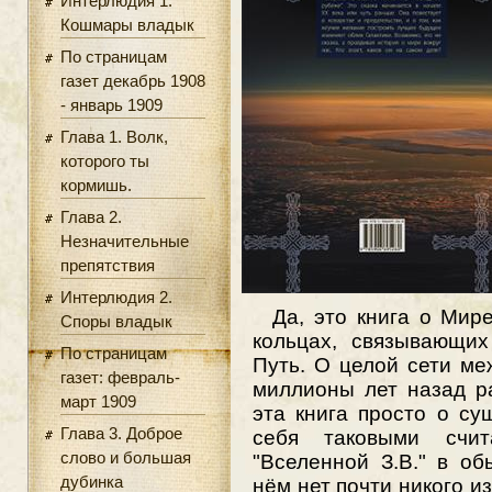
Интерлюдия 1.
Кошмары владык
По страницам
газет декабрь 1908
- январь 1909
Глава 1. Волк,
которого ты
кормишь.
Глава 2.
Незначительные
препятствия
Интерлюдия 2.
Да, это книга о Мире
Споры владык
кольцах, связывающих
По страницам
Путь. О целой сети ме
газет: февраль-
миллионы лет назад рас
март 1909
эта книга просто о су
Глава 3. Доброе
себя таковыми счи
слово и большая
"Вселенной З.В." в о
дубинка
нём нет почти никого и