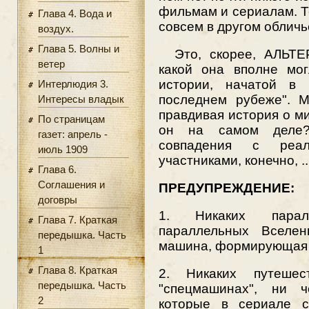
фильмам и сериалам. Те
Глава 4. Вода и
совсем в другом обличь
воздух.
Глава 5. Волны и
Это, скорее, АЛЬТ
ветер
какой она вполне мо
истории, начатой в 
Интерлюдия 3.
последнем рубеже". М
Интересы владык
правдивая история о мир
По страницам
он на самом деле?
газет: апрель -
совпадения с реа
июль 1909
участниками, конечно, .
Глава 6.
Соглашения и
ПРЕДУПРЕЖДЕНИЕ:
договры
1. Никаких парал
Глава 7. Краткая
параллельных Вселенн
передышка. Часть
машина, формирующая 
1
Глава 8. Краткая
2. Никаких путеше
передышка. Часть
"спецмашинах", ни ч
2
которые в сериале с