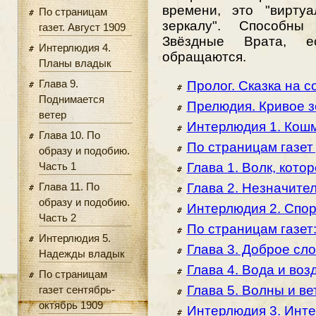
времени, это "виртуа
По страницам
зеркалу". Способны
газет. Август 1909
Звёздные Врата, е
Интерлюдия 4.
обращаются.
Планы владык
Глава 9.
Пролог. Сказка на 
Поднимается
Прелюдия. Кривое з
ветер
Интерлюдия 1. Кош
Глава 10. По
По страницам газет 
образу и подобию.
Часть 1
Глава 1. Волк, кото
Глава 11. По
Глава 2. Незначите
образу и подобию.
Интерлюдия 2. Спо
Часть 2
По страницам газет
Интерлюдия 5.
Глава 3. Доброе сл
Надежды владык
Глава 4. Вода и возд
По страницам
Глава 5. Волны и ве
газет сентябрь-
октябрь 1909
Интерлюдия 3. Инт