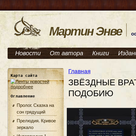
Мартин Энве
о
Новости
От автора
Книги
Издан
Главная
Карта сайта
ЗВЁЗДНЫЕ ВРАТ
подробнее
ПОДОБИЮ
Оглавление
Пролог. Сказка на
сон грядущий
Прелюдия. Кривое
зеркало