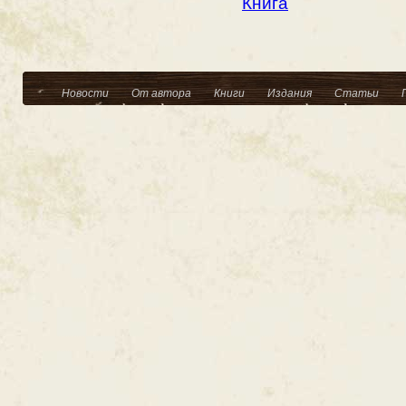
Книга
Новости
От автора
Книги
Издания
Статьи