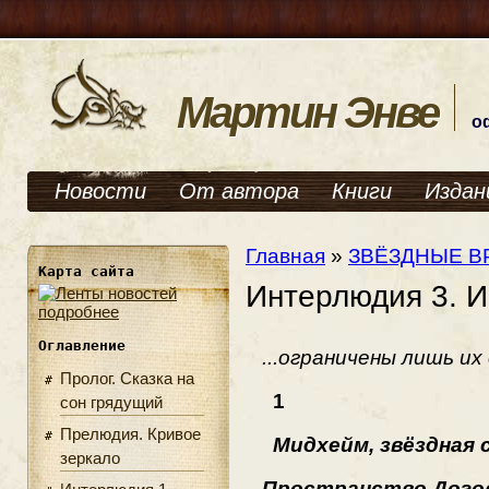
Мартин Энве
о
Новости
От автора
Книги
Издан
Главная
»
ЗВЁЗДНЫЕ В
Карта сайта
Интерлюдия 3. 
подробнее
Оглавление
...ограничены лишь их
Пролог. Сказка на
1
сон грядущий
Прелюдия. Кривое
Мидхейм, звёздная 
зеркало
Пространство Догов