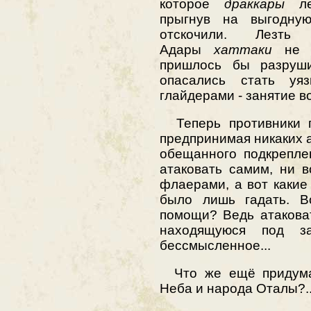
которое
драккары
лег
прыгнув на выгодну
отскочили. Лезт
Адары
хаттаки
не ж
пришлось бы разруши
опасались стать уяз
глайдерами - занятие в
Теперь противники пр
предпринимая никаких 
обещанного подкрепл
атаковать самим, ни 
флаерами, а вот какие
было лишь гадать. В
помощи? Ведь атакова
находящуюся под з
бессмысленное...
Что же ещё придумал
Неба и народа Оталы?..