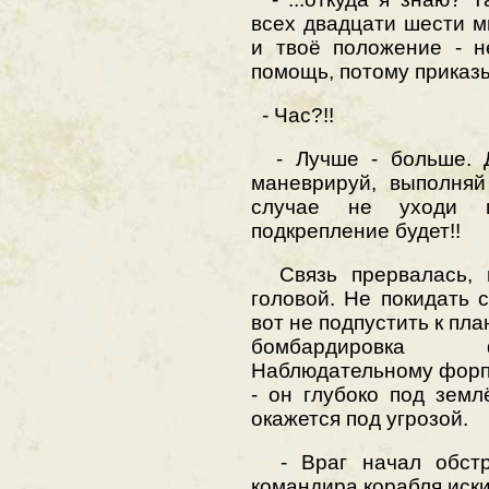
всех двадцати шести м
и твоё положение - н
помощь, потому приказы
- Час?!!
- Лучше - больше. Де
маневрируй, выполняй
случае не уходи 
подкрепление будет!!
Связь прервалась, и
головой. Не покидать с
вот не подпустить к пла
бомбардировка ф
Наблюдательному форпо
- он глубоко под зем
окажется под угрозой.
- Враг начал обст
командира корабля иски