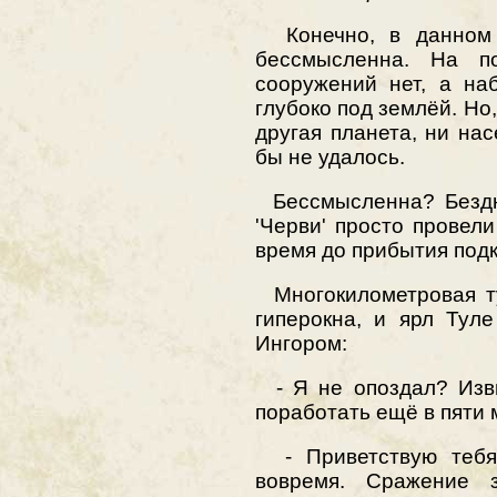
Конечно, в данном с
бессмысленна. На по
сооружений нет, а на
глубоко под землёй. Но
другая планета, ни на
бы не удалось.
Бессмысленна? Бездна
'Черви' просто провели
время до прибытия подк
Многокилометровая ту
гиперокна, и ярл Тул
Ингором:
- Я не опоздал? Изв
поработать ещё в пяти 
- Приветствую тебя, 
вовремя. Сражение 