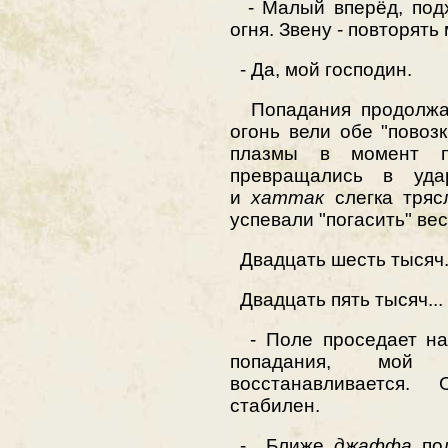
- Малый вперёд, подх
огня. Звену - повторять
- Да, мой господин.
Попадания продолжал
огонь вели обе "повозк
плазмы в момент п
превращались в уда
и
хаттак
слегка тряс
успевали "погасить" ве
Двадцать шесть тысяч.
Двадцать пять тысяч...
- Поле проседает на 
попадания, мой
восстанавливается.
стабилен.
- ...Ближе,
джаффа
, п