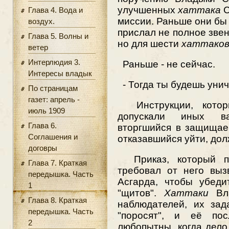
улучшенных
хаттака
С
Глава 4. Вода и
миссии. Раньше они бы 
воздух.
прислал не полное звено
Глава 5. Волны и
но для шести
хаттако
ветер
Интерлюдия 3.
Раньше - не сейчас.
Интересы владык
- Тогда ты будешь уни
По страницам
газет: апрель -
Инструкции, котор
июль 1909
допускали иных ва
Глава 6.
вторгшийся в защищае
Соглашения и
отказавшийся уйти, дол
договры
Приказ, который пол
Глава 7. Краткая
требовал от него выз
передышка. Часть
Асгарда, чтобы убеди
1
"щитов".
Хаттаки
Вла
Глава 8. Краткая
наблюдателей, их зад
передышка. Часть
"поросят", и её пос
2
любопытны, когда дело