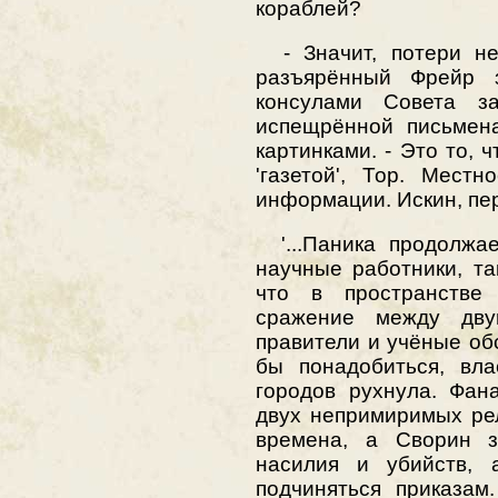
кораблей?
- Значит, потери нев
разъярённый Фрейр з
консулами Совета за
испещрённой письмен
картинками. - Это то,
'газетой', Тор. Мест
информации. Искин, пе
'...Паника продолжае
научные работники, та
что в пространстве
сражение между дву
правители и учёные обс
бы понадобиться, вла
городов рухнула. Фана
двух непримиримых рел
времена, а Сворин з
насилия и убийств, 
подчиняться приказам