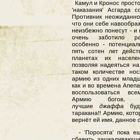
Камул и Кронос просто 
'наказания' Асгарда 
Противник неожиданно
что они себе навообра
неизбежно понесут - и
очень заботило рас
особенно - потенциал
пять сотен лет дейс
планетах их населе
позволяя надеяться на
таком количестве но
армию из одних младш
как и во времена Апеп
воспользоваться все
Армию богов, 
лучшие
джаффа
буду
таракана!! Армию, кото
вернёт ей имя, данное 
- 'Поросята' пока ещ
сбавить зашкаливающий