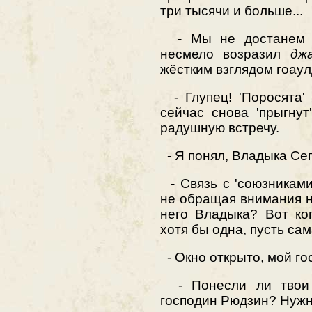
три тысячи и больше...
- Мы не достанем вр
несмело возразил
дж
жёстким взглядом гоаул
- Глупец! 'Поросята'
сейчас снова 'прыгну
радушную встречу.
- Я понял, Владыка Сеп
- Связь с 'союзниками'
не обращая внимания н
него Владыка? Вот ко
хотя бы одна, пусть сам
- Окно открыто, мой го
- Понесли ли тво
господин Рюдзин? Нуж