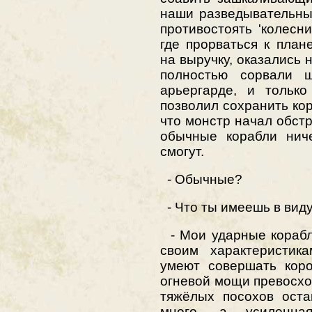
наши разведывательны
противостоять 'колесни
где прорваться к план
на выручку, оказались 
полностью сорвали
арьергарде, и только
позволил сохранить кор
что монстр начал обстр
обычные корабли ниче
смогут.
- Обычные?
- Что ты имеешь в вид
- Мои ударные кораб
своим характеристика
умеют совершать коро
огневой мощи превосхо
тяжёлых посохов оста
много, а усиленна