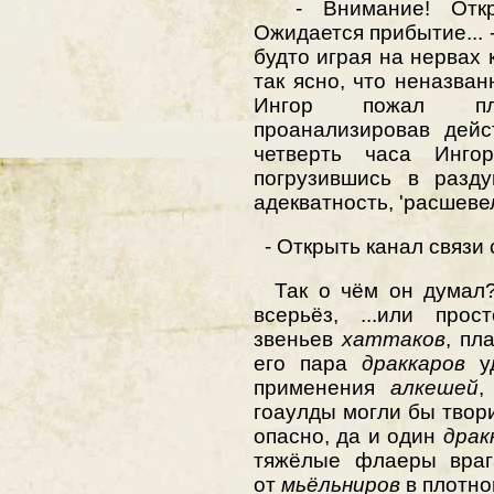
- Внимание! Откры
Ожидается прибытие... -
будто играя на нервах 
так ясно, что неназван
Ингор пожал пле
проанализировав дейс
четверть часа Инго
погрузившись в разду
адекватность, 'расшевел
- Открыть канал связи
Так о чём он думал? 
всерьёз, ...или пр
звеньев
хаттаков
, пл
его пара
драккаров
уд
применения
алкешей
,
гоаулды могли бы твори
опасно, да и один
драк
тяжёлые флаеры врага
от
мьёльниров
в плотно