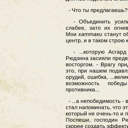
- Что ты предлагаешь?
- Объединить усили
слабее, зато их огне
Мои
хаттаки
станут об
центр, и в таком строю 
- ...которую Асгард 
Рюдзина засияли предв
восторгом. - Врагу пр
это, при нашем подав
орудий, ошибка, ...вели
возможность побед
противника...
- ...а непобедимость - 
стал напоминать, что э
который не очень-то и 
Поспеши, господин Р
скорее создать эффект