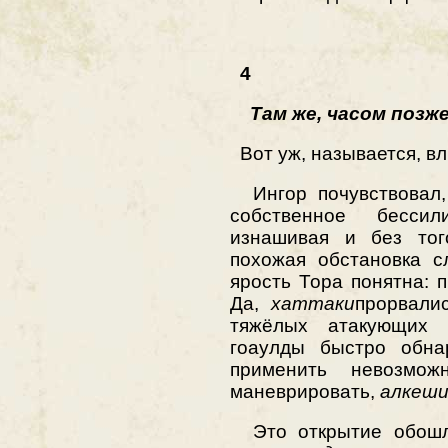
4
Там же, часом позж
Вот уж, называется, вл
Ингор почувствовал, 
собственное бесси
изнашивая и без тог
похожая обстановка с
ярость Тора понятна: п
Да,
хаттаки
прорвали
тяжёлых атакующих
гоаулды быстро обна
применить невозмо
маневрировать,
алкеш
Это открытие обошл