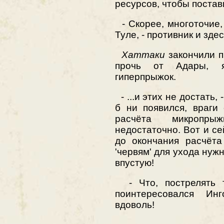
ресурсов, чтобы постави
- Скорее, многоточие, 
Туле, - противник и здес
Хаттаки
закончили п
прочь от Адары, я
гиперпрыжок.
- ...и этих не достать,
б ни появился, враги
расчёта микропры
недостаточно. Вот и с
до окончания расчёта
'червям' для ухода нужн
впустую!
- Что, пострелять т
поинтересовался Ин
вдоволь!