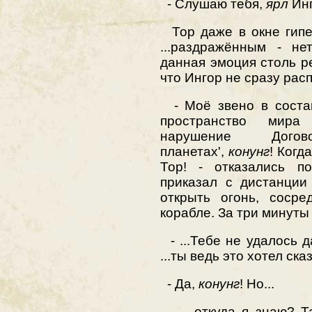
- Слушаю тебя,
ярл
Инг
Тор даже в окне гипе
...раздражённым - не
данная эмоция столь р
что Ингор не сразу рас
- Моё звено в соста
пространство мира
нарушение Дог
планетах',
конунг
! Когд
Тор! - отказались по
приказал с дистанции
открыть огонь, сосре
корабле. За три минуты
- ...Тебе не удалось 
...ты ведь это хотел ска
- Да,
конунг
! Но...
- ...откуда я знаю? 