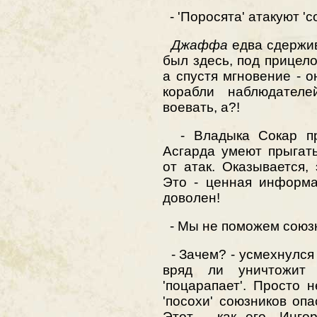
- 'Поросята' атакуют 'с
Джаффа
едва сдержив
был здесь, под прицел
а спустя мгновение - 
корабли наблюдател
воевать, а?!
- Владыка Сокар пре
Асгарда умеют прыгать
от атак. Оказывается, 
Это - ценная информ
доволен!
- Мы не поможем союз
- Зачем? - усмехнулся 
вряд ли уничтожит
'поцарапает'. Просто 
'посохи' союзников опа
Этот - как его, Инго