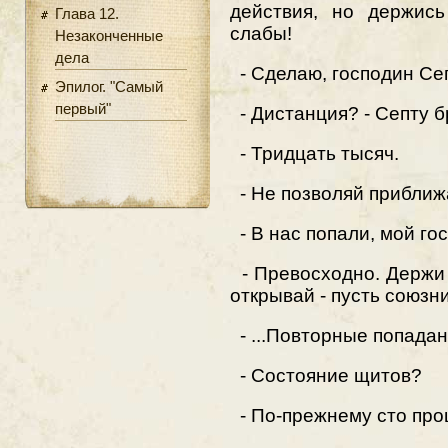
действия, но держис
Глава 12.
слабы!
Незаконченные
дела
- Сделаю, господин Сеп
Эпилог. "Самый
первый"
- Дистанция? - Септу б
- Тридцать тысяч.
- Не позволяй приближат
- В нас попали, мой го
- Превосходно. Держи 
открывай - пусть союзн
- ...Повторные попадан
- Состояние щитов?
- По-прежнему сто про