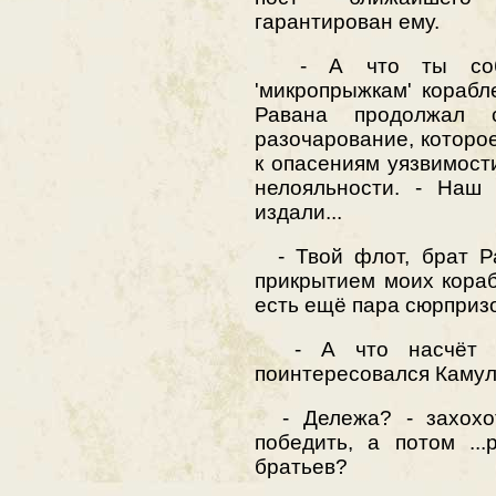
гарантирован ему.
- А что ты собира
'микропрыжкам' корабл
Равана продолжал 
разочарование, которое
к опасениям уязвимост
нелояльности. - Наш 
издали...
- Твой флот, брат Ра
прикрытием моих кораб
есть ещё пара сюрпризо
- А что насчёт де
поинтересовался Камул
- Дележа? - захохот
победить, а потом ..
братьев?