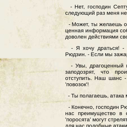
- Нет, господин Септ
следующий раз меня не
- Может, ты желаешь о
ценная информация со
доволен действиями св
- Я хочу драться! - 
Рюдзин. - Если мы зажар
- Увы, драгоценный г
заподозрят, что про
отступить. Наш шанс 
'повозок'!
- Ты полагаешь, атака
- Конечно, господин Р
нас преимущество в 
'поросята' могут стреля
для нас подобные атаки