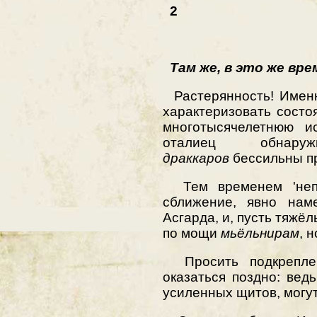
2
Там же, в это же врем
Растерянность! Именн
характеризовать сост
многотысячелетнюю и
оталиец обна
драккаров
бессильны пр
Тем временем 'непр
сближение, явно наме
Асгарда, и, пусть тяжёл
по мощи
мьёльнирам
, 
Просить подкреплен
оказаться поздно: ве
усиленных щитов, могут