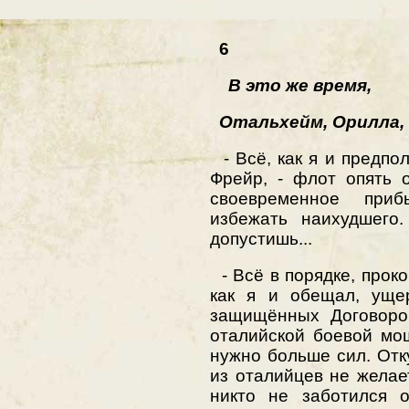
6
В это же время,
Отальхейм, Орилла, 
- Всё, как я и предпо
Фрейр, - флот опять 
своевременное приб
избежать наихудшего
допустишь...
- Всё в порядке, прокон
как я и обещал, уще
защищённых Договором
оталийской боевой мо
нужно больше сил. Отку
из оталийцев не желае
никто не заботился 