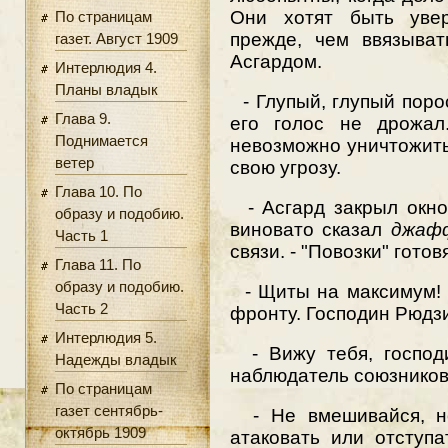
Они хотят быть уве
По страницам
прежде, чем ввязыват
газет. Август 1909
Асгардом.
Интерлюдия 4.
Планы владык
- Глупый, глупый порос
Глава 9.
его голос не дрожал
Поднимается
невозможно уничтожить
ветер
свою угрозу.
Глава 10. По
- Асгард закрыл окно 
образу и подобию.
виновато сказал
джаф
Часть 1
связи. - "Повозки" готов
Глава 11. По
образу и подобию.
- Щиты на максимум! З
Часть 2
фронту. Господин Рюдз
Интерлюдия 5.
- Вижу тебя, господи
Надежды владык
наблюдатель союзников
По страницам
газет сентябрь-
- Не вмешивайся, но
октябрь 1909
атаковать или отступ