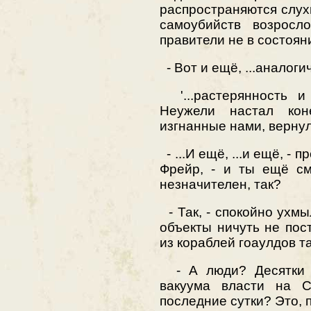
распространяются слух
самоубийств возросл
правители не в состояни
- Вот и ещё, ...аналогич
'...растерянность и 
Неужели настал кон
изгнанные нами, вернул
- ...И ещё, ...и ещё, -
Фрейр, - и ты ещё см
незначителен, так?
- Так, - спокойно ухмы
объекты ничуть не пос
из кораблей гоаулдов та
- А люди? Десятки т
вакуума власти на С
последние сутки? Это, п