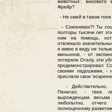
животных', виновато 
Фрейр?
- Не смей в таком тоне
- Союзниках?! Ты сош
полторы тысячи лет эти
нам на помощь, хот
отвлекало значительны
я имею в виду не только
миньонов, - от экспа
потеряли Оталу, эти убл
продемонстрировал Со
своими ладошками, - 
прислали свои 'искренн
- Действительно, Ф
Пенегал, - твоя л
вырожденцам, весьма 
любопытно, отчего
полноценному развитию