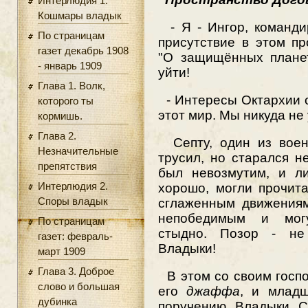
Интерлюдия 1.
Кошмары владык
- Я - Ингор, команди
По страницам
присутствие в этом п
газет декабрь 1908
"О защищённых плане
- январь 1909
уйти!
Глава 1. Волк,
- Интересы Октархии 
которого ты
этот мир. Мы никуда не
кормишь.
Глава 2.
Септу, один из воена
Незначительные
трусил, но старался н
препятствия
был невозмутим, и ли
Интерлюдия 2.
хорошо, могли прочита
Споры владык
сглаженным движениям
непобедимым и мог
По страницам
стыдно. Позор - не
газет: февраль-
Владыки!
март 1909
Глава 3. Доброе
В этом со своим госп
слово и большая
его
джаффа
, и младш
дубинка
поручению Владыки С