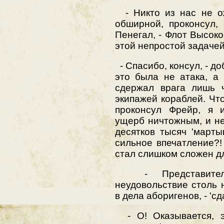
- Никто из нас не ож
обширной, проконсул,
Пенегал, - Флот Высок
этой непростой задачей,
- Спасибо, консул, - до
это была не атака, а
сдержал врага лишь 
экипажей кораблей. Что
проконсул Фрейр, я 
ущерб ничтожным, и не
десятков тысяч 'марты
сильное впечатление?!
стал слишком сложен д
- Представитель
неудовольствие столь
в дела аборигенов, - 'с
- О! Оказывается, э