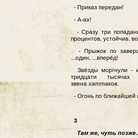
- Приказ передан!
- А-ах!
- Сразу три попадани
процентов, устойчив, во
- Прыжок по заверше
...один, ...вперёд!
Звёзды моргнули -
тридцати тысячах 
звена
хаттаков
.
- Огонь по ближайшей ц
3
Там же, чуmь позже..