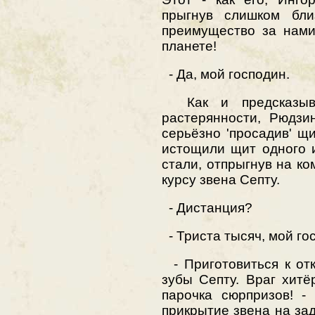
прыгнув слишком бли
преимущество за нам
планете!
- Да, мой господин.
Как и предсказыва
растерянности, Рюдзи
серьёзно 'просадив' щи
истощили щит одного
стали, отпрыгнув на к
курсу звена Септу.
- Дистанция?
- Триста тысяч, мой го
- Приготовиться к отк
зубы Септу. Враг хитё
парочка сюрпризов! -
прикрытие звена на за