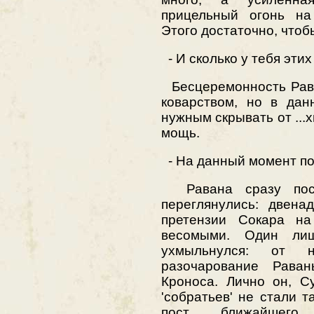
прицельный огонь на 
Этого достаточно, чтоб
- И сколько у тебя этих 
Бесцеремонность Рава
коварством, но в дан
нужным скрывать от ...х
мощь.
- На данный момент по
Равана сразу поск
переглянулись: двена
претензии Сокара на
весомыми. Один лиш
ухмыльнулся: от 
разочарование Рава
Кроноса. Лично он, С
'собратьев' не стали т
пост ближайшего