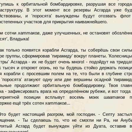
тупишь к орбитальной бомбардировке, разрушая все города
аструктуру. В этот момент все резервы Асгарда уже буд
йствованы, и 'поросята' вынуждены будут отозвать флот
остепенных участков для прикрытия наиважнейшего.
и сотни
хаттаков
, даже улучшенных, не остановят обозлён
сят', Владыка!
к только появятся корабли Асгарда, ты соберёшь свои силы
ре группы, сформировав 'пирамиду' вокруг планеты. 'Колесницы
стры' Асгарда - их не будет очень много! - подойдут на тридца
к тысяч и откроют огонь, но ты будешь стойко держать позиц
я корабли с просевшим полем на те, что были в глубине стр
 'поросята' атакуют одну или две вершины осадной 'пирамид
льные продолжают орбитальную бомбардировку. Твоя главн
ча - зафиксировать врага на определённом рубеже, и вот тогда
гоприятной позиции всплывут восемь моих
шаатаков
п
ержке ещё трёх сотен
хаттаков
...
о будет настоящий разгром, мой господин. - Септу застыл
ищении. - Ты сделаешь то, что не смогли ни Ра, ни Ануби
лятый Асгард будет вынужден уйти из Дуата, оставив в
рии гоаулдов!