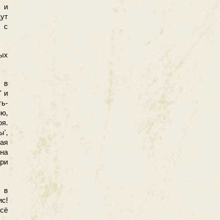
 и
ут
 с
ных
 в
' и
ть-
ию,
оя.
ы',
ая
 на
ри
 в
с!
сё