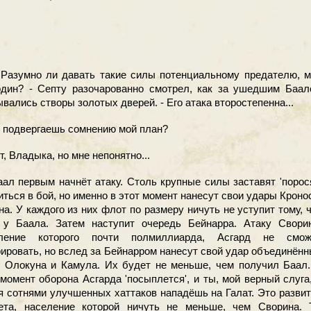
Разумно ли давать такие силы потенциальному предателю, м
один? - Септу разочарованно смотрел, как за ушедшим Баал
ывались створы золотых дверей. - Его атака второстепенна...
 подвергаешь сомнению мой план?
, Владыка, но мне непонятно...
ал первым начнёт атаку. Столь крупные силы заставят 'порос
иться в бой, но именно в этот момент нанесут свои удары Кроно
на. У каждого из них флот по размеру ничуть не уступит тому, 
 у Баала. Затем наступит очередь Бейнарра. Атаку Сворин
еление которого почти полмиллиарда, Асгард не смож
рировать, но вслед за Бейнарром нанесут свой удар объединён
 Олокуна и Камула. Их будет не меньше, чем получил Баал.
 момент оборона Асгарда 'посыплется', и ты, мой верный слуга
я сотнями улучшенных хаттаков нападёшь на Галат. Это разви
ета, население которой ничуть не меньше, чем Сворина. 