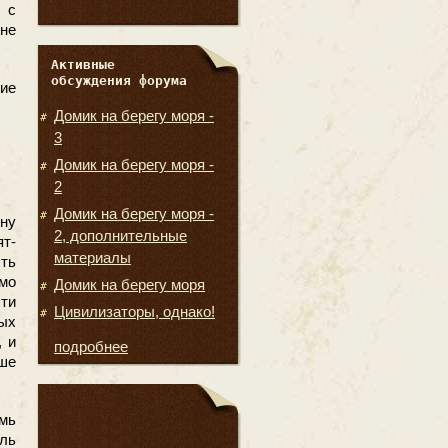
 с
не
Активные
обсуждения форума
ие
Домик на берегу моря -
3
Домик на берегу моря -
2
Домик на берегу моря -
дну
2, дополнительные
т-
материалы
сть
мо
Домик на берегу моря
сти
Цивилизаторы, однако!
вых
, и
подробнее
ьше
мь
ель