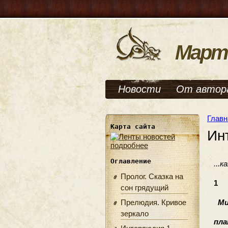
Март
Новости
От автор
Главн
Карта сайта
Ин
подробнее
Оглавление
...к
Пролог. Сказка на
1
сон грядущий
Прелюдия. Кривое
Мид
зеркало
план