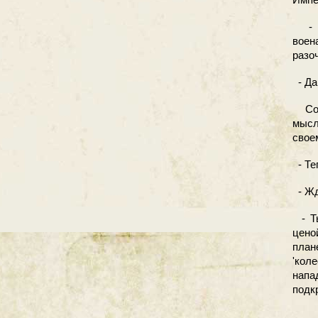
- Ты
воен
разо
- Да
Сока
мысл
свое
- Те
- Жд
- Ты
цено
план
'кол
напа
подк