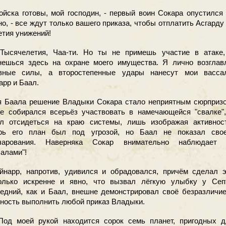
йска готовы, мой господин, - первый воин Сокара опустился
но, - все ждут только вашего приказа, чтобы отплатить Асгарду
етия унижений!
сячелетия, Чаа-ти. Но ты не примешь участие в атаке,
нешься здесь на охране моего имущества. Я лично возглав
вные силы, а второстепенные удары нанесут мои васса
арр и Баал.
Баала решение Владыки Сокара стало неприятным сюрпризо
е собирался всерьёз участвовать в намечающейся "свалке",
л отсидеться на краю системы, лишь изображая активност
рь его план был под угрозой, но Баал не показал свое
очарования. Наверняка Сокар внимательно наблюдает 
салами"!
арр, напротив, удивился и обрадовался, причём сделал э
олько искренне и явно, что вызвал лёгкую улыбку у Септ
едний, как и Баал, внешне демонстрировал своё безразличи
вность выполнить любой приказ Владыки.
д моей рукой находится сорок семь планет, пригодных д