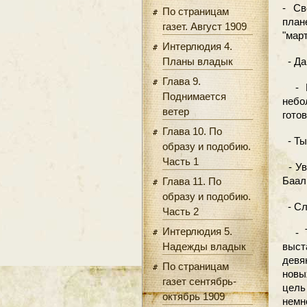
- Св
По страницам
план
газет. Август 1909
"мар
Интерлюдия 4.
Планы владык
- Да
Глава 9.
- Во
Поднимается
небо
ветер
гото
Глава 10. По
- Ты
образу и подобию.
Часть 1
- Ув
Баал
Глава 11. По
образу и подобию.
- Сл
Часть 2
Интерлюдия 5.
- Ты
Надежды владык
выс
девя
По страницам
нов
газет сентябрь-
цель
октябрь 1909
немн