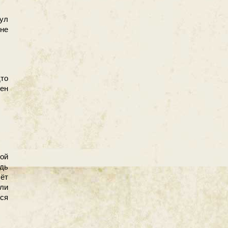
ул
 не
то
рен
ой
дь
лёт
сли
ся