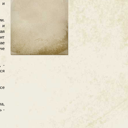
 и
ии.
 и
ая
ит
чае
аче
 -
йся
се
ла,
ь -