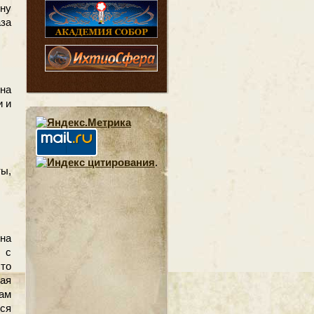
ну
аза
на
и и
.
ты,
на
с
сто
ая
там
йся