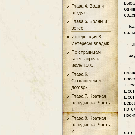
выр
Глава 4. Вода и
оди
воздух.
соде
Глава 5. Волны и
Баал
ветер
силы
Интерлюдия 3.
Интересы владык
- ...
По страницам
Гоау
газет: апрель -
июль 1909
- ..
пла
Глава 6.
восе
Соглашения и
тыс
договры
шест
Глава 7. Краткая
шест
передышка. Часть
вер
пото
1
носи
Глава 8. Краткая
передышка. Часть
Ты,
2
соте