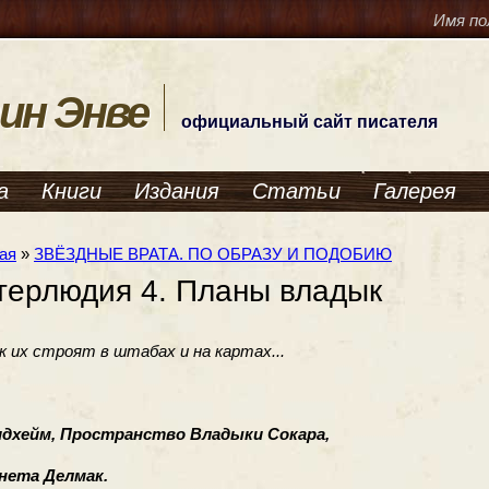
Имя по
ин Энве
официальный сайт писателя
а
Книги
Издания
Статьи
Галерея
ая
»
ЗВЁЗДНЫЕ ВРАТА. ПО ОБРАЗУ И ПОДОБИЮ
терлюдия 4. Планы владык
ак их строят в штабах и на картах...
хейм, Пространство Владыки Сокара,
ета Делмак.