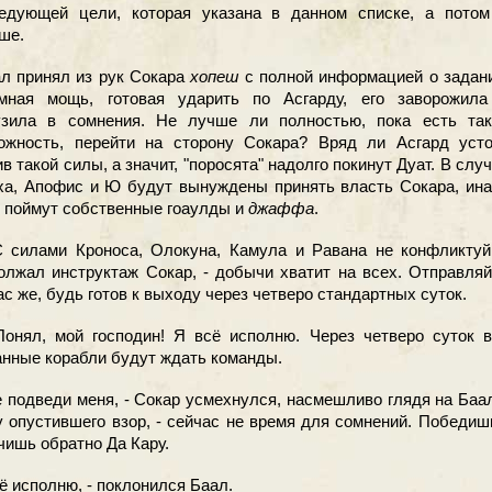
едующей цели, которая указана в данном списке, а потом
ше.
 принял из рук Сокара
хопеш
с полной информацией о задан
мная мощь, готовая ударить по Асгарду, его заворожила
узила в сомнения. Не лучше ли полностью, пока есть так
ожность, перейти на сторону Сокара? Вряд ли Асгард усто
в такой силы, а значит, "поросята" надолго покинут Дуат. В слу
ха, Апофис и Ю будут вынуждены принять власть Сокара, ин
е поймут собственные гоаулды и
джаффа
.
силами Кроноса, Олокуна, Камула и Равана не конфликтуй,
олжал инструктаж Сокар, - добычи хватит на всех. Отправля
ас же, будь готов к выходу через четверо стандартных суток.
нял, мой господин! Я всё исполню. Через четверо суток в
анные корабли будут ждать команды.
 подведи меня, - Сокар усмехнулся, насмешливо глядя на Баа
у опустившего взор, - сейчас не время для сомнений. Победиш
чишь обратно Да Кару.
ё исполню, - поклонился Баал.