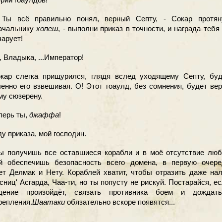
 всё правильно понял, верный Септу, - Сокар протян
ачальнику
хопеш
, - выполни приказ в точности, и награда тебя
чарует!
, Владыка, ...Император!
р слегка прищурился, глядя вслед уходящему Септу, буд
енно его взвешивая. О! Этот гоаулд, без сомнения, будет ве
му сюзерену.
перь ты,
джаффа
!
у приказа, мой господин.
 получишь все оставшиеся корабли и в моё отсутствие люб
й обеспечишь безопасность всего домена, в первую очере
ет Делмак и Нету. Кораблей хватит, чтобы отразить даже на
есниц' Асгарда, Чаа-ти, но ты попусту не рискуй. Постарайся, е
дение произойдёт, связать противника боем и дождать
репления.
Шаатаки
обязательно вскоре появятся...