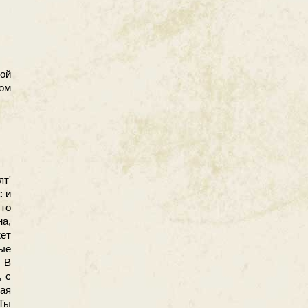
ой
ом
ят'
с и
что
а,
ет
ные
 В
, с
тая
Ты