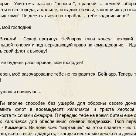
орин. Уничтожь заслон "поросят", сравняй с землёй оборо
еты и все города, а дальше, посадив
хеопсы
, заполни их до отк
тышками". По десять тысяч на корабль, ...тебе задание ясно?
, мой господин!
зьми! - Сокар протянул Бейнарру ключ
хопеш
, похожий 
льшой топорик и подтверждающий право на командование. - Ид
вь свой флот к выходу!
 не будешь разочарован, мой господин!
ерен, моё разочарование тебе не понравится, Бейнарр. Теперь 
!
ушаю и повинуюсь.
 вполне способен без ущерба для обороны своего доме
тавить флот в восемьдесят
хаттаков
и триста
хеопсов
носта тысячами
джаффа
. Я передаю тебе на время битвы ещё 
ых
хаттаков
для обеспечения огневой поддержки. Твоя перв
 - Киммерия. Вылови всех "мартышек" на этой планете - их 
ого, всего тысяч двадцать, - загрузи несколько
хеопсов
и двига