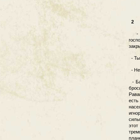
2
- 
госп
закр
- Ты
- Нет
- Ба
брос
Рава
есть
нас
игно
силы
этот
трем
план