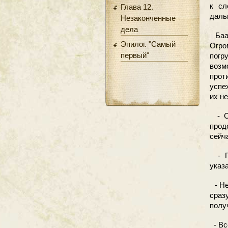
к сл
Глава 12.
даль
Незаконченные
дела
Баал
Эпилог. "Самый
Огро
первый"
погр
возм
проти
успе
их н
- С 
прод
сейч
- По
указ
- Не
сраз
полу
- Вс