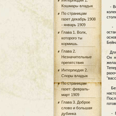
Интерлюдия 1.
Кошмары владык
- Во
коле
По страницам
стол
газет декабрь 1908
- январь 1909
- Ты
оста
Глава 1. Волк,
осно
которого ты
Бейн
кормишь.
Глава 2.
Для 
Незначительные
Он н
препятствия
жела
Тепе
Интерлюдия 2.
раз
Споры владык
"вас
По страницам
Бейн
газет: февраль-
наст
март 1909
Посл
Глава 3. Доброе
гото
слово и большая
- По
дубинка