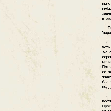
прис
инфр
заде
втор
- Тр
'поро
- Ка
четы
'мон
соро
меня
Пока
оста
зада
бла
подд
- Эт
восх
Прок
Импе