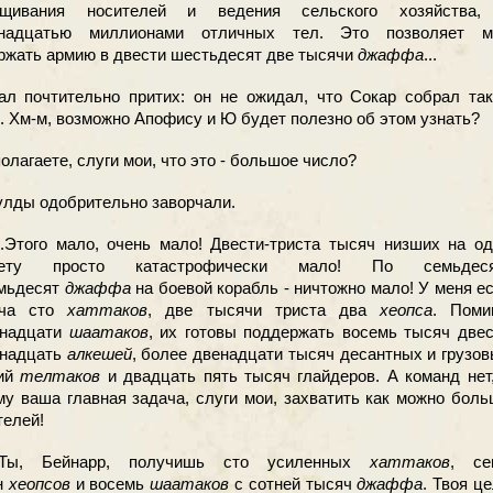
ащивания носителей и ведения сельского хозяйства,
ннадцатью миллионами отличных тел. Это позволяет м
ржать армию в двести шестьдесят две тысячи
джаффа
...
 почтительно притих: он не ожидал, что Сокар собрал так
. Хм-м, возможно Апофису и Ю будет полезно об этом узнать?
полагаете, слуги мои, что это - большое число?
лды одобрительно заворчали.
.Этого мало, очень мало! Двести-триста тысяч низших на о
нету просто катастрофически мало! По семьдеся
мьдесят
джаффа
на боевой корабль - ничтожно мало! У меня е
яча сто
хаттаков
, две тысячи триста два
хеопса
. Поми
надцати
шаатаков
, их готовы поддержать восемь тысяч две
надцать
алкешей
, более двенадцати тысяч десантных и грузо
сий
телтаков
и двадцать пять тысяч глайдеров. А команд нет
му ваша главная задача, слуги мои, захватить как можно бол
телей!
 Бейнарр, получишь сто усиленных
хаттаков
, се
н
хеопсов
и восемь
шаатаков
с сотней тысяч
джаффа
. Твоя ц