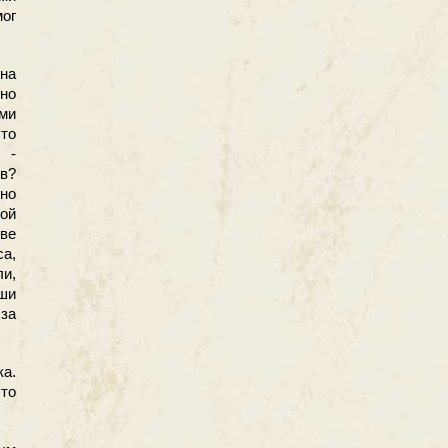
ог
на
но
ыми
то
 -
ев?
 но
кой
ове
са,
и,
ши
 за
ка.
сто