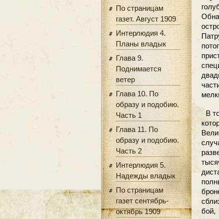
голу
По страницам
Обна
газет. Август 1909
остр
Интерлюдия 4.
Патр
Планы владык
пото
прис
Глава 9.
спец
Поднимается
двад
ветер
част
Глава 10. По
мелк
образу и подобию.
В то
Часть 1
кото
Глава 11. По
Вели
образу и подобию.
случ
Часть 2
разв
тыся
Интерлюдия 5.
дист
Надежды владык
полн
По страницам
брон
газет сентябрь-
сбли
бой,
октябрь 1909