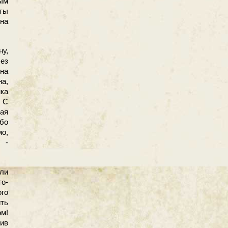
ым
ты
на
у,
без
 на
на,
йка
! С
ая
бо
о,
 -
ели
то-
го
ть
м!
тив