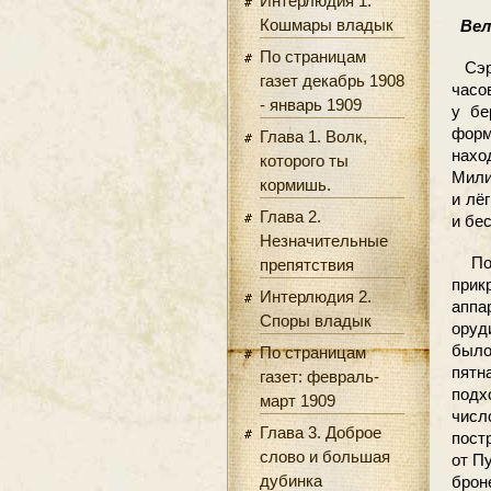
Интерлюдия 1.
Кошмары владык
Вели
По страницам
Сэр 
газет декабрь 1908
часо
- январь 1909
у бе
форм
Глава 1. Волк,
нахо
которого ты
Мили
кормишь.
и лё
Глава 2.
и бе
Незначительные
Поче
препятствия
при
Интерлюдия 2.
аппа
Споры владык
оруд
было
По страницам
пятн
газет: февраль-
подх
март 1909
числ
Глава 3. Доброе
пост
слово и большая
от П
дубинка
брон