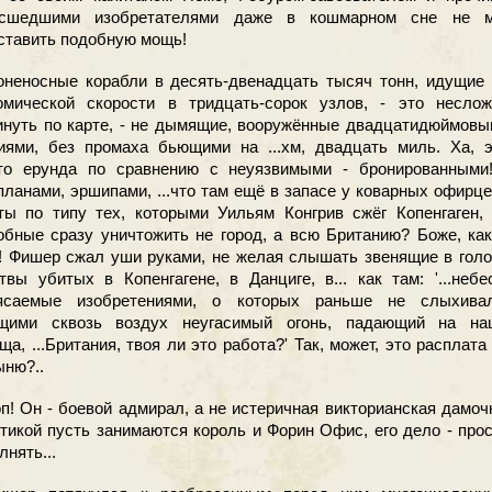
асшедшими изобретателями даже в кошмарном сне не м
ставить подобную мощь!
еносные корабли в десять-двенадцать тысяч тонн, идущие 
омической скорости в тридцать-сорок узлов, - это неслож
инуть по карте, - не дымящие, вооружённые двадцатидюймов
иями, без промаха бьющими на ...хм, двадцать миль. Ха, э
то ерунда по сравнению с неуязвимыми - бронированными!
планами, эршипами, ...что там ещё в запасе у коварных офирц
ты по типу тех, которыми Уильям Конгрив сжёг Копенгаген,
обные сразу уничтожить не город, а всю Британию? Боже, ка
! Фишер сжал уши руками, не желая слышать звенящие в гол
твы убитых в Копенгагене, в Данциге, в... как там: '...небе
ясаемые изобретениями, о которых раньше не слыхивал
щими сквозь воздух неугасимый огонь, падающий на на
ща, ...Британия, твоя ли это работа?' Так, может, это расплата
ыню?..
! Он - боевой адмирал, а не истеричная викторианская дамоч
тикой пусть занимаются король и Форин Офис, его дело - про
лнять...