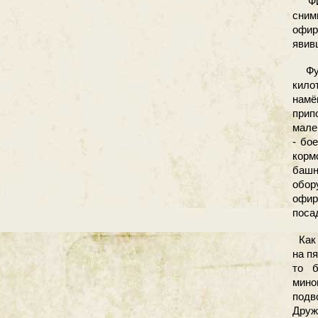
Фиш
сним
офир
явив
Футо
кило
намё
прип
мале
- бо
корм
башн
обор
офир
поса
Как 
на пя
то б
мино
подв
Друж