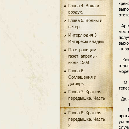
крей
Глава 4. Вода и
выпо
воздух.
отст
Глава 5. Волны и
Арге
ветер
мест
Интерлюдия 3.
полу
Интересы владык
выхо
- к 
По страницам
газет: апрель -
Кажд
июль 1909
голо
Глава 6.
море?
Соглашения и
О чё
договры
тепер
Глава 7. Краткая
передышка. Часть
Да, 
1
Воз
Глава 8. Краткая
прот
передышка. Часть
успе
2
случ