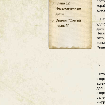
прот
Глава 12.
кораб
Незаконченные
здес
дела
Патр
Эпилог. "Самый
удач
первый"
даль
Неск
зато
испы
Фише
2
Вто
скор
арге
даль
скор
увле
инфр