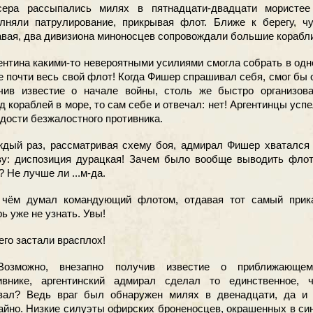
сера рассыпались милях в пятнадцати-двадцати мористее
лняли патрулирование, прикрывая флот. Ближе к берегу, чу
авая, два дивизиона миноносцев сопровождали большие корабл
нтина какими-то невероятными усилиями смогла собрать в од
е почти весь свой флот! Когда Фишер спрашивал себя, смог бы 
чив известие о начале войны, столь же быстро организова
д кораблей в море, то сам себе и отвечал: нет! Аргентинцы усп
радости безжалостного противника.
ый раз, рассматривая схему боя, адмирал Фишер хватался 
ву: диспозиция дурацкая! Зачем было вообще выводить флот
 Не лучше ли ...м-да.
м думал командующий флотом, отдавая тот самый прика
ь уже не узнать. Увы!
его застали врасплох!
можно, внезапно получив известие о приближающем
ивнике, аргентинский адмирал сделал то единственное, ч
вал? Ведь враг был обнаружен милях в двенадцати, да и 
айно. Низкие силуэты офирских броненосцев, окрашенных в си