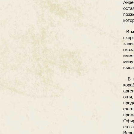
Айре
оста
позж
кото
В мо
скор
зави
оказ
имея
мину
выса
В то
кора
арге
огня
прод
флот
пром
Офир
его 
Верн