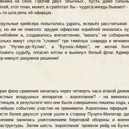
ивника на себя. Против двух "обычных", пусть даже сильны
лей, этот план, может, и сработал бы - чудеса иногда бывают! -
ь-то шла речь об офирцах.
ульные крейсера попытались удрать, всерьёз рассчитывая 
у, но им не повезло: орудия офирских кораблей оказались к
нобойнее и, создавалось впечатление, "мазать" не собирали
олько минут спустя "словил" три тяжёлых снаряда и мгнове
нул "Нуэве-де-Хулио", а "Буэнос-Айрес", не желая бол
тывать судьбу, погасил котлы и выкинул белый флаг. Адмир
р кивнул: разумное решение!
рая фаза сражения началась через четверть часа атакой дюж
остных воздушных аппаратов - аэропланов? - на минонос
нтинцев, в результате чего они были совершенно лишены хода, 
нейших событиях участия не принимали. Аэропланы офирцев 
ости более двухсот узлов ушли в сторону Пуэрто-Милитар, гд
чением занялись уничтожением береговой обороны и военн
аструктуры. Затем шесть 'аэропланов' провели рейд на Буэн