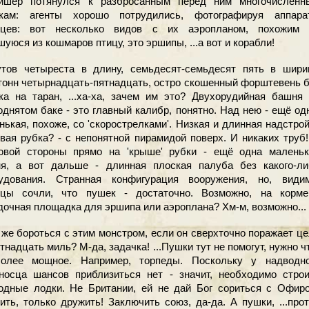
ер потянулся к разбросанным перед ним многочисленн
кам: агенты хорошо потрудились, фотографируя аппара
цев: вот несколько видов с их аэропланом, похожим 
шуюся из кошмаров птицу, это эршипы, ...а вот и корабли!
в четыреста в длину, семьдесят-семьдесят пять в ширин
тонн четырнадцать-пятнадцать, остро скошенный форштевень 
ка на таран, ...ха-ха, зачем им это? Двухорудийная башня
однятом баке - это главный калибр, понятно. Над нею - ещё од
нькая, похоже, со 'скорострелками'. Низкая и длинная надстро
евая рубка? - с непонятной пирамидой поверх. И никаких труб
овой стороны прямо на 'крыше' рубки - ещё одна маленьк
я, а вот дальше - длинная плоская палуба без какого-ли
удования. Странная конфигурация вооружения, но, видим
цы сочли, что пушек - достаточно. Возможно, на корме
дочная площадка для эршипа или аэроплана? Хм-м, возможно...
же бороться с этим монстром, если он сверхточно поражает ц
тнадцать миль? М-да, задачка! ...Пушки тут не помогут, нужно ч
олее мощное. Например, торпеды. Поскольку у надводно
носца шансов приблизиться нет - значит, необходимо строи
одные лодки. Не Британии, ей не дай Бог сориться с Офиро
ить, только дружить! Заключить союз, да-да. А пушки, ...про