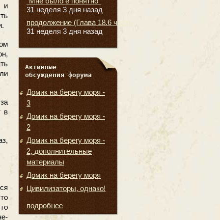
"Мне было е понятно"
 и
31 неделя 3 дня назад
ть
продолжение (Глава 18.6 часть
и.
31 неделя 3 дня назад
ном
он,
ть
Активные
ели
обсуждения форума
Домик на берегу моря -
за
3
 в
Домик на берегу моря -
2
з,
Домик на берегу моря -
2, дополнительные
материалы
Домик на берегу моря
ся
Цивилизаторы, однако!
то
подробнее
то
не-