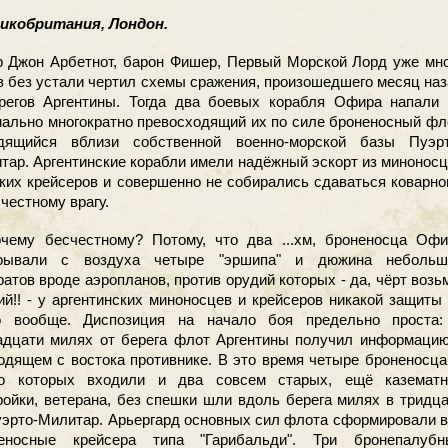
кобритания, Лондон.
Джон Арбетнот, барон Фишер, Первый Морской Лорд уже мно
в без устали чертил схемы сражения, произошедшего месяц на
регов Аргентины. Тогда два боевых корабля Офира напали 
ально многократно превосходящий их по силе броненосный фл
дящийся вблизи собственной военно-морской базы Пуэрт
тар. Аргентинские корабли имели надёжный эскорт из минонос
гких крейсеров и совершенно не собирались сдаваться коварн
счестному врагу.
му бесчестному? Потому, что два ...хм, броненосца Офи
крывали с воздуха четыре "эршипа" и дюжина небольш
ратов вроде аэропланов, против орудий которых - да, чёрт возь
ий!! - у аргентинских миноносцев и крейсеров никакой защиты
 вообще. Диспозиция на начало боя предельно проста:
адцати милях от берега флот Аргентины получил информацию
одящем с востока противнике. В это время четыре броненосца
о которых входили и два совсем старых, ещё казематн
ройки, ветерана, без спешки шли вдоль берега милях в тридц
уэрто-Милитар. Арьергард основных сил флота сформировали 
еносные крейсера типа "Гарибальди". Три бронепалубн