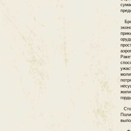
сум
пред
Брон
экон
прик
оруд
прос
аэро
Раке
спос
ужас
моли
потр
несу
жили
горд
Стоп
Поли
выпо