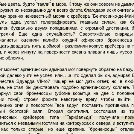
бые цвета, будто "таяли" в море. К тому же они совсем не дыми
ружил их неожиданно для всего флота благодаря исключител
ому зрению неизвестный моряк с крейсера "Бентесинко-де-Май
уль едва успел телеграфировать главным силам, как б
плен буквально двумя попаданиями, с огромной дистанции, 
трелки! Ещё одна случайность? Сверхтяжёлые снаряды
иалисты оценили калибр орудий офирского броненосца
цать-двадцать пять дюймов! - разломили корпус крейсера на 
и, и через минуту на поверхности океана плавали лишь мусор
ие обломки.
т момент аргентинский адмирал мог повернуть обратно на базу,
рой далеко уйти не успел, или, ...а что сделал бы он, адмирал 
чества Эдуарда VII-го? Фишер не мог дать ответ, но, в лю
ае, не стал бы действовать подобно аргентинскому коллеге. 
ернул свои броненосцы (убогие корытца на две с половин
чи тонн!) строем фронта навстречу врагу, чтобы выйти 
анцию огня и поворотом "все вдруг" поставить противника 
ый бортовой залп. Вторая флотилия, состоящая из тр
еносных крейсеров типа "Гарибальди", получила прик
зиться с незваными гостями на контркурсах с севера, и вступит
 как только старые, но ещё крепкие, "броненосцы" отвлек