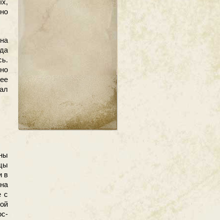
х,
 но
на
уда
сь.
нно
ее
ал
ины
цы
и в
на
е с
ой
ос-