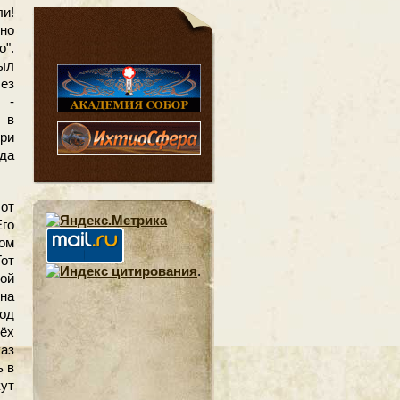
ли!
ьно
о".
ыл
без
 -
 в
три
 да
 от
Его
бом
Тот
.
ой
на
под
ёх
аз
ь в
ут