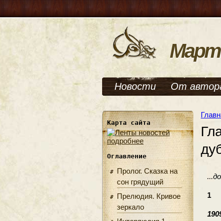
Март
Новости
От автор
Главн
Карта сайта
Гл
подробнее
ду
Оглавление
Пролог. Сказка на
...
сон грядущий
1
Прелюдия. Кривое
зеркало
1909