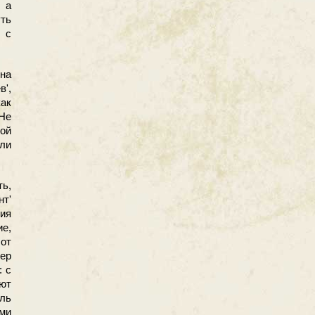
 а
уть
 с
 на
',
ак
 Не
гой
ли
ь,
т'
ия
е,
 от
ер
: с
ают
юль
ми