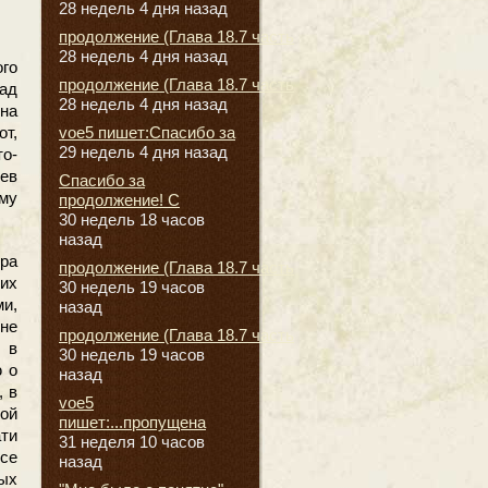
28 недель 4 дня назад
продолжение (Глава 18.7 часть
28 недель 4 дня назад
го
продолжение (Глава 18.7 часть
зад
28 недель 4 дня назад
на
voe5 пишет:Спасибо за
от,
29 недель 4 дня назад
о-
цев
Спасибо за
ому
продолжение! С
30 недель 18 часов
назад
ра
продолжение (Глава 18.7 часть
их
30 недель 19 часов
ми,
назад
 не
продолжение (Глава 18.7 часть
 в
30 недель 19 часов
 о
назад
, в
voe5
ой
пишет:...пропущена
ати
31 неделя 10 часов
все
назад
ых