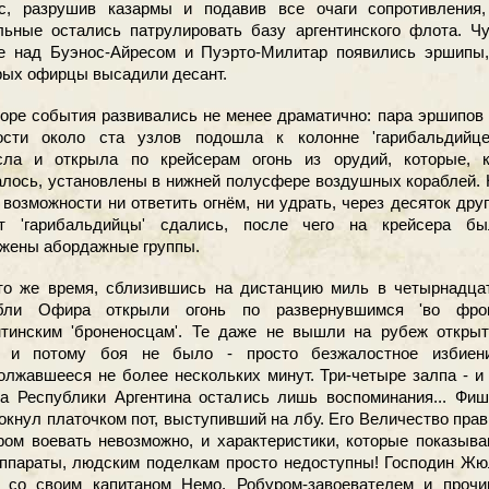
с, разрушив казармы и подавив все очаги сопротивления,
льные остались патрулировать базу аргентинского флота. Ч
е над Буэнос-Айресом и Пуэрто-Милитар появились эршипы,
рых офирцы высадили десант.
ре события развивались не менее драматично: пара эршипов
ости около ста узлов подошла к колонне 'гарибальдийцев
сла и открыла по крейсерам огонь из орудий, которые, к
алось, установлены в нижней полусфере воздушных кораблей.
 возможности ни ответить огнём, ни удрать, через десяток дру
т 'гарибальдийцы' сдались, после чего на крейсера бы
жены абордажные группы.
 же время, сблизившись на дистанцию миль в четырнадцат
бли Офира открыли огонь по развернувшимся 'во фрон
нтинским 'броненосцам'. Те даже не вышли на рубеж открыт
, и потому боя не было - просто безжалостное избиени
олжавшееся не более нескольких минут. Три-четыре залпа - и
а Республики Аргентина остались лишь воспоминания... Фиш
окнул платочком пот, выступивший на лбу. Его Величество прав
ом воевать невозможно, и характеристики, которые показыв
аппараты, людским поделкам просто недоступны! Господин Ж
 со своим капитаном Немо, Робуром-завоевателем и прочи