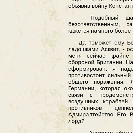
объявив войну Констант
- Подобный шаг с
безответственным, 
кажется намного более 
- Да поможет ему Бог
ладошками Асквит, - о
меня сейчас крайне 
обороной Британии. Н
сформирован, я наде
противостоит сильный
общего поражения. 
Германии, которая ок
связи с продемонст
воздушных кораблей 
противников цеппе
Адмиралтейство Его В
лорд?
- Адмиралтейство 