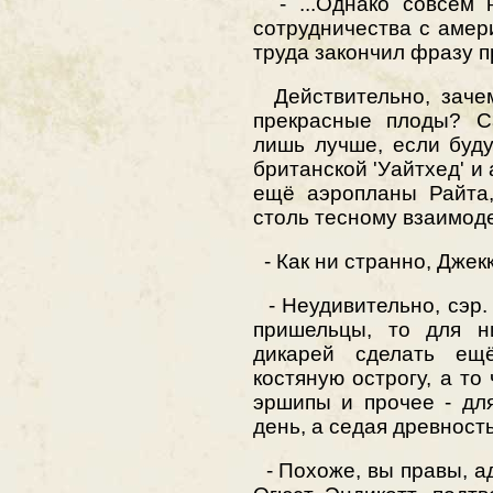
- ...Однако совсем н
сотрудничества с амер
труда закончил фразу 
Действительно, зачем
прекрасные плоды? С
лишь лучше, если буд
британской 'Уайтхед' и 
ещё аэропланы Райта, 
столь тесному взаимод
- Как ни странно, Джек
- Неудивительно, сэр.
пришельцы, то для н
дикарей сделать ещ
костяную острогу, а то
эршипы и прочее - дл
день, а седая древность
- Похоже, вы правы, а