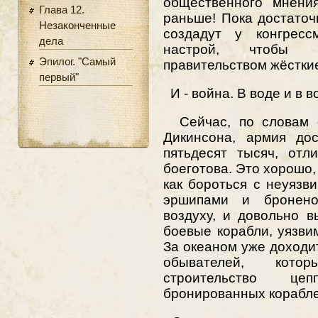
общественного мнени
Глава 12.
раньше! Пока достаточ
Незаконченные
создадут у конгрес
дела
настрой, чтобы п
Эпилог. "Самый
правительством жёстки
первый"
И - война. В воде и в в
Сейчас, по словам с
Дикинсона, армия дос
пятьдесят тысяч, отл
боеготова. Это хорошо, 
как бороться с неуяз
эршипами и бронен
воздуху, и довольно в
боевые корабли, уязви
За океаном уже доходи
обывателей, кото
строительство це
бронированных корабле