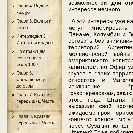
возможностей для от
Глава 4. Вода и
интересов немного.
воздух.
А эти интересы уже на
Глава 5. Волны и
могут игнорироват
ветер
Панаме, Колумбии и В
Интерлюдия 3.
оставить без внимани
Интересы владык
территорий Аргент
По страницам
молниеносной войны
газет: апрель -
американского капит
июль 1909
капиталом, но Офир у
Глава 6.
грузов в своих террит
Соглашения и
относится и Магелл
договры
исключение - бр
грузоперевозкам, закл
Глава 7. Краткая
этого года. Штаты,
передышка. Часть
выразили свой протес
1
ожидаемо проигнориров
Глава 8. Краткая
конце-то концов, мог
передышка. Часть
через Суэцкий канал,
2
Штатам? Тоже добирать