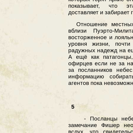
показывает, что э
доставляет и забирает 
Отношение местных 
вблизи Пуэрто-Мили
восторженное и лояльн
уровня жизни, почти
радужных надежд на е
А ещё как патагонцы,
офирцев если не за на
за посланников небе
информацию собират
агентов пока невозможно
5
- Посланцы небес
замечание Фишер нео
вслух, что свидетель