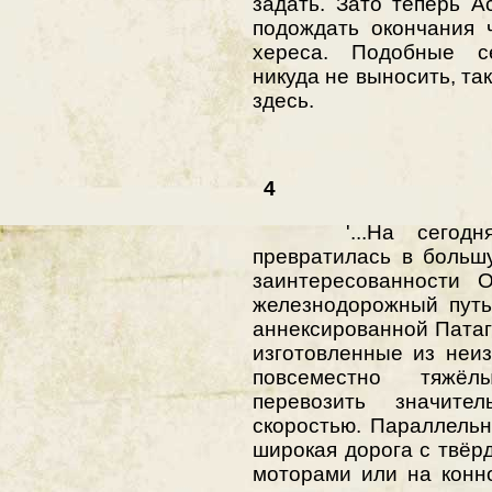
задать. Зато теперь 
подождать окончания 
хереса. Подобные с
никуда не выносить, та
здесь.
4
'...На сегодня
превратилась в больш
заинтересованности 
железнодорожный путь
аннексированной Патаг
изготовленные из неиз
повсеместно тяжёл
перевозить значит
скоростью. Параллельн
широкая дорога с твёр
моторами или на конно