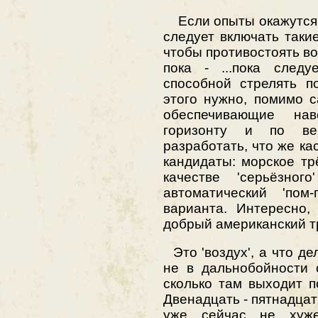
Если опыты окажутся 
следует включать таки
чтобы противостоять в
пока - ...пока следу
способной стрелять п
этого нужно, помимо 
обеспечивающие на
горизонту и по ве
разработать, что же кас
кандидаты: морское т
качестве 'серьёзног
автоматический 'пом
варианта. Интересно,
добрый американский т
Это 'воздух', а что де
не в дальнобойности 
сколько там выходит 
Двенадцать - пятнадца
уже сейчас не хуже