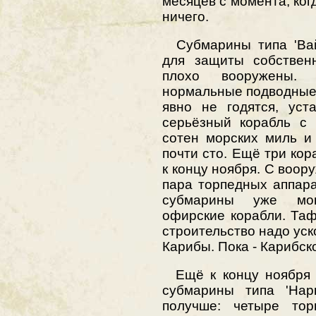
месяцев с момента, ког
ничего.
Субмарины типа 'Вайп
для защиты собствен
плохо вооружены. 
нормальные подводные
явно не годятся, уст
серьёзный корабль с 
сотен морских миль и
почти сто. Ещё три кор
к концу ноября. С воор
пара торпедных аппара
субмарины уже мог
офирские корабли. Таф
строительство надо уско
Карибы. Пока - Карибско
Ещё к концу ноября д
субмарины типа 'Нар
получше: четыре то