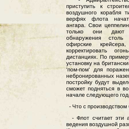
приступить к строите
воздушного корабля т
верфях флота начат
ангара. Свои цеппели
только они дают г
обнаружения столь 
офирские крейсера
корректировать ого
дистанциях. По приме
установку на британск
'пом-пом' для пораже
небронированных назе
постройку будут выде
сможет подняться в во
начале следующего года
- Что с производством
- Флот считает эти а
ведения воздушной разв