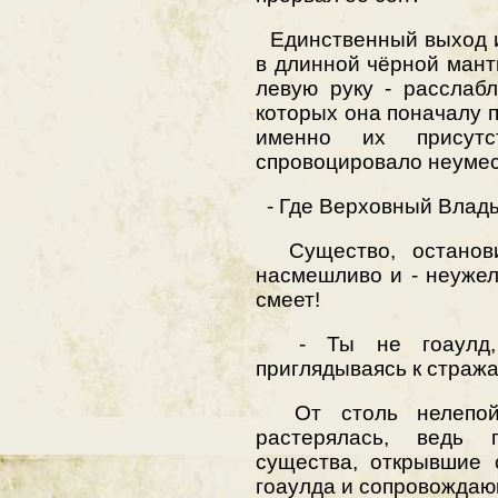
Единственный выход и
в длинной чёрной манти
левую руку - расслаб
которых она поначалу 
именно их присутс
спровоцировало неумес
- Где Верховный Влад
Существо, останови
насмешливо и - неужел
смеет!
- Ты не гоаулд, -
приглядываясь к стражам
От столь нелепой,
растерялась, ведь
существа, открывшие 
гоаулда и сопровождаю