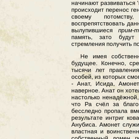
начинают развиваться 'и
происходит перенос ген
своему потомст
воспрепятствовать дан
вылупившиеся
прим-
память, зато буду
стремления получить по
Не имея собственной
будущее. Конечно, ср
тысячи лет правления
особей, из которых смо
- Анат, Исида, Амонет,
наверное. Анат он хоте
настолько ненадёжной,
что Ра счёл за благ
бесследно пропала вм
результате интриг ков
Анубиса. Амонет служи
властная и воинственн
собственный домен п