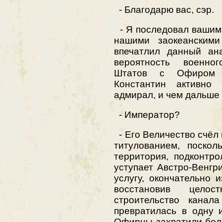
- Благодарю вас, сэр.
- Я последовал вашим
нашими заокеанскими
впечатлил данный ана
вероятность военно
Штатов с Офиром о
Константин активно 
адмирал, и чем дальше 
- Император?
- Его Величество счёл
титулованием, поскол
территория, подконтро
уступает Австро-Венгр
услугу, окончательно 
восстановив целос
строительство канал
превратилась в одну 
Офирцы захватили больш