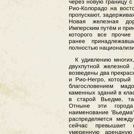
через новую границу 
Рио-Колорадо на вост
пропускают, задерживая
Новая железная до
Имперским путём и при
которого все прочие
ранее принадлежавш
полностью национализ
К удивлению многих,
двухпутной железной
возведены два прекрас
и Рио-Негро, который
благословением мад
каменных зданий в кла
в старой Вьедме, та
Отныне эти город
наименование 'Вьедма
распределяется между
сейчас превышает 
умеренную арендную 