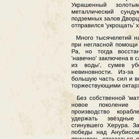
Украшенный золоты
металлический сунд
подземных залов Дворц
отправился 'укрощать' 
Много тысячелетий на
при негласной помощи
Ра, но тогда восста
'навечно' заключена в 
из воды', сумев уб
невиновности. Из-за
большую часть сил и в
торжествующими октарх
Без собственной 'мат
новое поколение г
производство кораб
удержать звёздные
сгинувшего Херура. З
победы над Анубисом
пришлось отказаться 