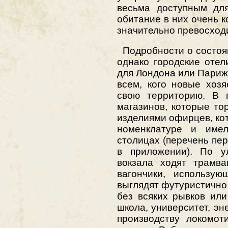
весьма доступным для
обитание в них очень 
значительно превосход
Подробности о состоян
однако городские оте
для Лондона или Париж
всем, кого новые хоз
свою территорию. В 
магазинов, которые то
изделиями офирцев, ко
номенклатуре и име
столицах (перечень пе
в приложении). По у
вокзала ходят трамва
вагончики, использу
выглядят футуристично
без всяких рывков или
школа, университет, эн
производству локомот