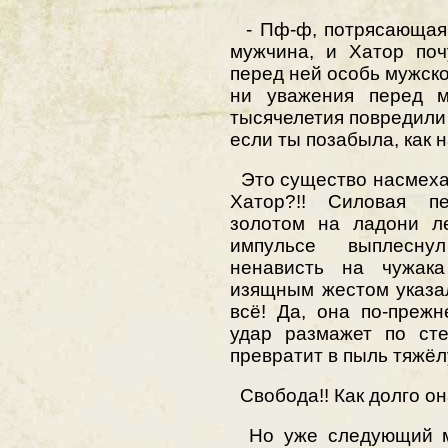
- Пф-ф, потрясающая 
мужчина, и Хатор поч
перед ней особь мужско
ни уважения перед м
тысячелетия повредили 
если ты позабыла, как 
Это существо насмехае
Хатор?!! Силовая п
золотом на ладони л
импульсе выплесну
ненависть на чужак
изящным жестом указал
всё! Да, она по-прежн
удар размажет по сте
превратит в пыль тяжёл
Свобода!! Как долго он
Но уже следующий ми