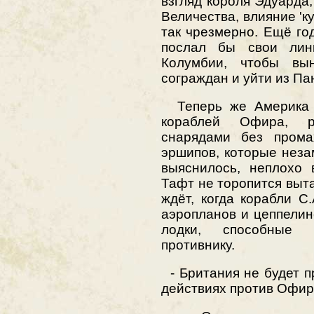
взгляд короля Эдуарда,
Величества, влияние 'к
так чрезмерно. Ещё го
послал бы свои лин
Колумбии, чтобы вы
сограждан и уйти из Пан
Теперь же Америка в
кораблей Офира, р
снарядами без прома
эршипов, которые неза
выяснилось, неплохо 
Тафт не торопится выта
ждёт, когда корабли С
аэропланов и цеппелин
лодки, способные 
противнику.
- Британия не будет п
действиях против Офира