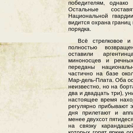
победителям, однако
Остальные состав
Национальной гвардии
видится охрана границ
порядка.
Всё стрелковое и а
полностью возвращ
оставили аргентин
миноносцев и речных
переданы националь
частично на базе око
Мар-дель-Плата. Оба о
неизвестно, но на бор
два и двадцать три), у
настоящее время нахо
регулярно прибывают э
дня прилетают и апп
менее двухсот пятидеся
на связку карандаше
которых горят яркие о