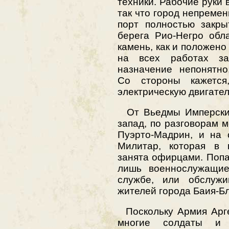
техники. Рабочие руки 
так что город непремен
порт полностью закры
берега Рио-Негро обл
камень, как и положено
на всех работах за
назначение непонятно
Со стороны кажется
электрическую двигател
От Вьедмы Имперский 
запад, по разговорам 
Пуэрто-Мадрин, и на 
Милитар, которая в 
занята офирцами. Попа
лишь военнослужащие
службе, или обслуж
жителей города Баия-Бл
Поскольку Армия Арге
многие солдаты и