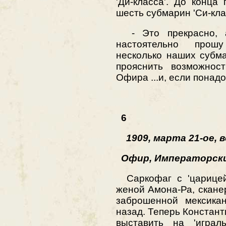
'Ди-класса'. До конц
шесть субмарин 'Си-кла
- Это прекрасно, а
настоятельно прош
несколько наших субм
прояснить возможност
Офира ...и, если понад
6
1909, марта 21-ое, в
Офир, Императорски
Саркофаг с 'царицей'
женой Амона-Ра, скане
заброшенной мексика
назад. Теперь Констант
выставить на 'играль