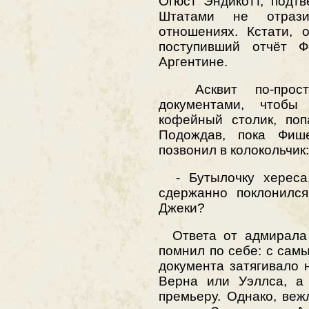
Огюст Эндикотт, подтв
Штатами не отрази
отношениях. Кстати, 
поступивший отчёт 
Аргентине.
Асквит по-просте
документами, чтобы
кофейный столик, поп
Подождав, пока Фише
позвонил в колокольчик:
- Бутылочку хереса,
сдержанно поклонился
Джеки?
Ответа от адмирала А
помнил по себе: с сам
документа затягивало
Верна или Уэллса, а
премьеру. Однако, веж