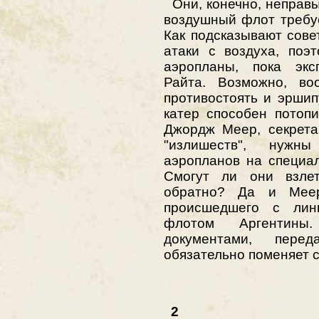
Они, конечно, неправы
воздушный флот требуе
Как подсказывают сове
атаки с воздуха, поэ
аэропланы, пока экс
Райта. Возможно, во
противостоять и эршип
катер способен потоп
Джордж Меер, секрета
"излишеств", нуж
аэропланов на специа
Смогут ли они взле
обратно? Да и Мее
происшедшего с лин
флотом Аргентины.
документами, пере
обязательно поменяет с
2