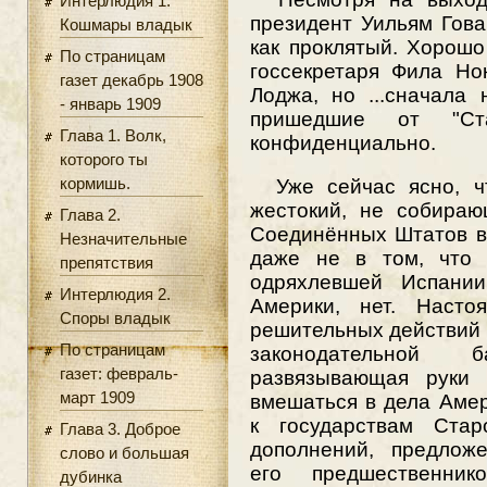
Интерлюдия 1.
президент Уильям Гов
Кошмары владык
как проклятый. Хорошо
По страницам
госсекретаря Фила Но
газет декабрь 1908
Лоджа, но ...сначала
- январь 1909
пришедшие от "Ст
Глава 1. Волк,
конфиденциально.
которого ты
кормишь.
Уже сейчас ясно, чт
жестокий, не собираю
Глава 2.
Соединённых Штатов в
Незначительные
даже не в том, что 
препятствия
одряхлевшей Испани
Интерлюдия 2.
Америки, нет. Наст
Споры владык
решительных действий
По страницам
законодательной 
газет: февраль-
развязывающая руки
март 1909
вмешаться в дела Амер
к государствам Ста
Глава 3. Доброе
дополнений, предлож
слово и большая
его предшественни
дубинка