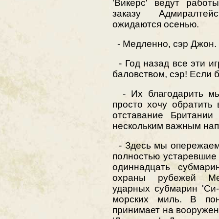
'Викерс' ведут работ
заказу Адмиралтей
ожидаются осенью.
- Медленно, сэр Джон.
- Год назад все эти и
баловством, сэр! Если 
- Их благодарить мы
просто хочу обратить
отставание Британии
нескольким важным нап
- Здесь мы опережаем 
полностью устаревшие 
одиннадцать субмарин
охраны рубежей Ме
ударных субмарин 'Си-
морских миль. В пон
принимает на вооруже