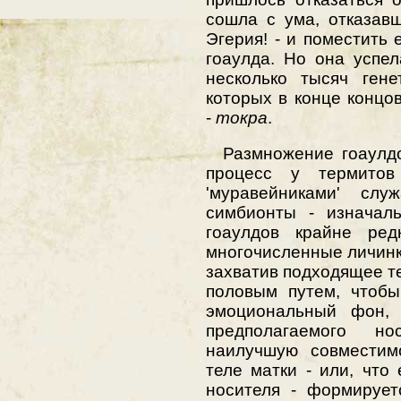
сошла с ума, отказав
Эгерия! - и поместить 
гоаулда. Но она успел
несколько тысяч гене
которых в конце концов
-
токра
.
Размножение гоаулдов
процесс у термитов
'муравейниками' сл
симбионты - изначал
гоаулдов крайне ред
многочисленные личин
захватив подходящее те
половым путем, чтобы
эмоциональный фон, -
предполагаемого но
наилучшую совместим
теле матки - или, что
носителя - формирует