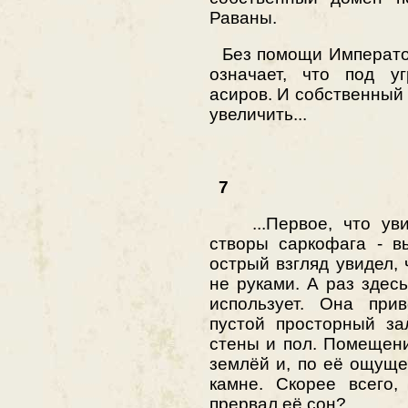
Раваны.
Без помощи Император
означает, что под у
асиров. И собственный
увеличить...
7
...Первое, что уви
створы саркофага - в
острый взгляд увидел,
не руками. А раз здесь
использует. Она при
пустой просторный за
стены и пол. Помещени
землёй и, по её ощущ
камне. Скорее всего,
прервал её сон?