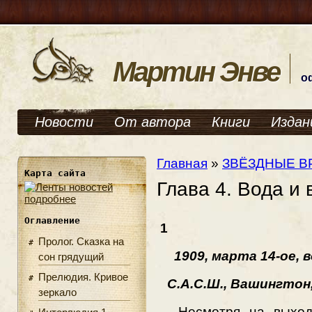
Мартин Энве
о
Новости
От автора
Книги
Издан
Главная
»
ЗВЁЗДНЫЕ В
Карта сайта
Глава 4. Вода и 
подробнее
Оглавление
1
Пролог. Сказка на
1909, марта 14-ое, в
сон грядущий
Прелюдия. Кривое
С.А.С.Ш., Вашингтон
зеркало
Несмотря на выходн