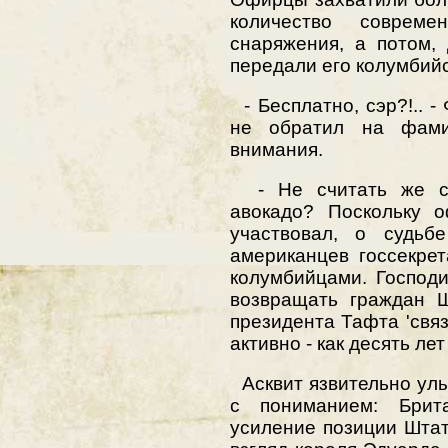
количество соврем
снаряжения, а потом,
передали его колумбийс
- Бесплатно, сэр?!.. -
не обратил на фамил
внимания.
- Не считать же се
авокадо? Поскольку 
участвовал, о судьб
американцев госсекре
колумбийцами. Господ
возвращать граждан Ш
президента Тафта 'связ
активно - как десять лет
Асквит язвительно улы
с пониманием: Брит
усиление позиции Шта