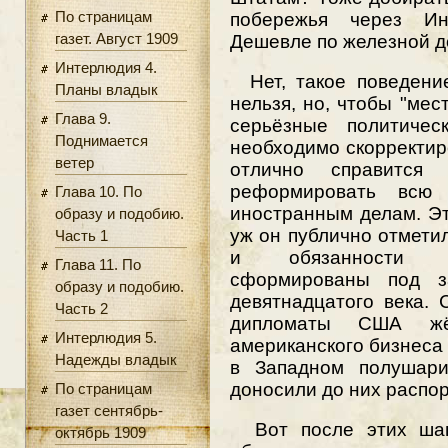
По страницам
побережья через И
газет. Август 1909
Дешевле по железной д
Интерлюдия 4.
Нет, такое поведение
Планы владык
нельзя, но, чтобы "мес
Глава 9.
серьёзные политичес
Поднимается
необходимо скорректир
ветер
отлично справится
реформировать всю 
Глава 10. По
иностранным делам. Эт
образу и подобию.
уж он публично отмети
Часть 1
и обязанности по
Глава 11. По
сформированы под з
образу и подобию.
девятнадцатого века.
Часть 2
дипломаты США жё
Интерлюдия 5.
американского бизнеса 
Надежды владык
в Западном полушари
доносили до них распо
По страницам
газет сентябрь-
Вот после этих шаго
октябрь 1909