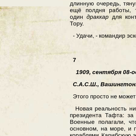
длинную очередь, тя
ещё полдня работы, 
один
драккар
для конт
Тору.
- Удачи, - командир эск
7
1909, сентября 08-ое
С.А.С.Ш., Вашингтон
Этого просто не может
Новая реальность ник
президента Тафта: за
Военные полагали, чт
основном, на море, и
кораблями Карибскую э