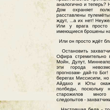
аналогично и теперь? Н
Дом охраняет полк
расставлены пулемёты
ждут, ...а их нет! Неуж
Или у врага просто
имеющиеся брошены на
Или он просто ждёт бл
Остановить захватчик
Офира стремительно п
Мойн, Дулут, Миннеапо
эти города невозм
прогнозам- дай-то Бог!
берегах Миссисипи, н
Айдахо и Юты окажу
полбеды, поскольку 
старожилов много 
следопытов - захватчик
Настоящая беда - то,