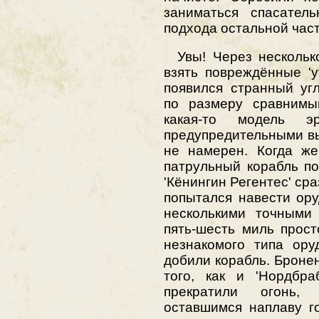
заниматься спасател
подхода остальной част
Увы! Через несколько
взять повреждённые 'у
появился странный уг
по размеру сравнимы
какая-то модель э
предупредительными вы
не намерен. Когда же
патрульный корабль п
'Кёнингин Регентес' сра
попытался навести ор
несколькими точными
пять-шесть миль прос
незнакомого типа ору
добили корабль. Броне
того, как и 'Нордбра
прекратили огонь,
оставшимся наплаву г