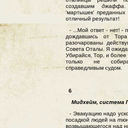
создавшим
джаффа
.
'мартышек' преданных
отличный результат!
- ...Мой ответ - нет! -
дождавшись от Тора
разочарованы действ
Совета Оталы. Я ожида
Убирайся, Тор, и более
только не собира
справедливым судом.
6
Мидхейм, система Г
- Эвакуацию надо уско
посадкой людей на
тю
возвышающегося над ни