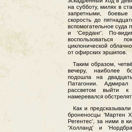
эскадренный ход в девя
на субботу, милях в с
запретными, боевые
скорость до пятнадцат
вспомогательное суда п
и 'Серданг'. По-вид
воспользоваться 
циклонической облачно
от офирских эршипов.
Таким образом, четвё
вечеру, наиболее б
подошла на двадцат
Патагонии. Адмирал
рассветом выйти к 
намеревался обстрелять
Как и предсказывали 
броненосцы 'Мартен Х
Регентес', за ними в 
'Холланд' и 'Нордбр