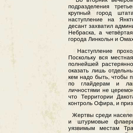
подразделения трет
крупный город штат
наступление на Янкт
десант захватил админ
Небраска, а четвёрта
города Линкольн и Ома
Наступление проходи
Поскольку вся местна
полнейшей растерянно
оказать лишь отдельны
кем надо быть, чтобы 
по глайдерам и ла
личностями не церемо
что Территории Дакот
контроль Офира, и приз
Жертвы среди населен
и штурмовые флаер
уязвимым местам Тра