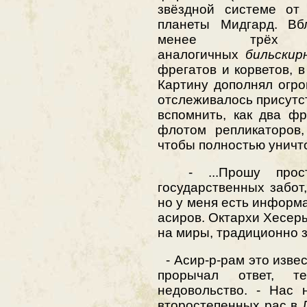
звёздной системе от
планеты Мидгард. Вб
менее трёх д
аналогичных
бильскир
фрегатов и корветов, 
Картину дополнял огро
отслеживалось присутс
вспомнить, как два ф
флотом репликаторов,
чтобы полностью уничт
- ...Прошу прости
государственных забот,
но у меня есть информ
асиров. Октархи Хесер
на миры, традиционно 
- Асир-р-рам это извес
прорычал ответ, 
недовольство. - Нас 
второстепенных рас в 