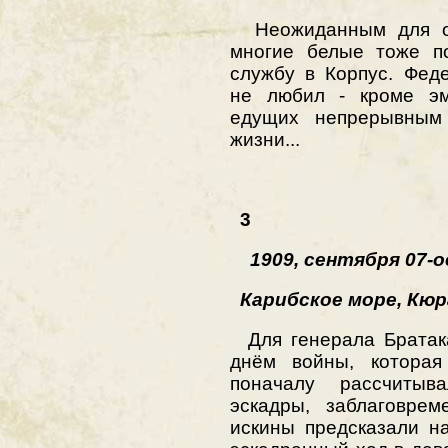
Неожиданным для оф
многие белые тоже п
службу в Корпус. Фед
не любил - кроме эм
едущих непрерывным
жизни...
3
1909, сентября 07-о
Карибское море, Кюр
Для генерала Братака
днём войны, которая
поначалу рассчитыв
эскадры, заблаговре
искины предсказали н