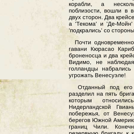
корабли, а нескол
поблизости, вошли в 
двух сторон. Два крейсе
а 'Текома' и 'Де-Мойн
'подкрались' со сторон
Почти одновременно 
гавани Кюрасао Кариб
броненосца и два крей
Видимо, не наблюдая
голландцы набрались 
угрожать Венесуэле!
Отданный под его н
разделил на пять брига
которым относили
Нидерландской Гвиан
побережья, от Венес
берегов Южной Америк
границ Чили. Конеч
резервную бригаду, к