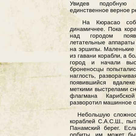
Увидев подобную к
единственное верное р
На Кюрасао событи
динамичнее. Пока кор
над городом появ
летательные аппараты
на эршипы. Маленькие
из гавани корабли, а б
город и начали выса
броненосцы попыталис
наглость, разворачива
появившийся вдалек
меткими выстрелами с
флагмана Карибско
разворотил машинное от
Небольшую сложность
кораблей С.А.С.Ш., п
Панамский берег. Ес
орбиты, им, может бы