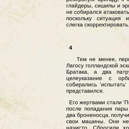
глайдеры, сишипы и э
не собирался атаковать
поскольку ситуация 
слегка скорректировать
4
Тем не менее, перв
Лагосу голландской эс
Братака, а два патр
целеуказание с ор
собирались 'испытать'
представился.
Его жертвами стали 'П
после попадания пары 
два броненосца, получи
свои машины. Они не
начисто. Сбросили х