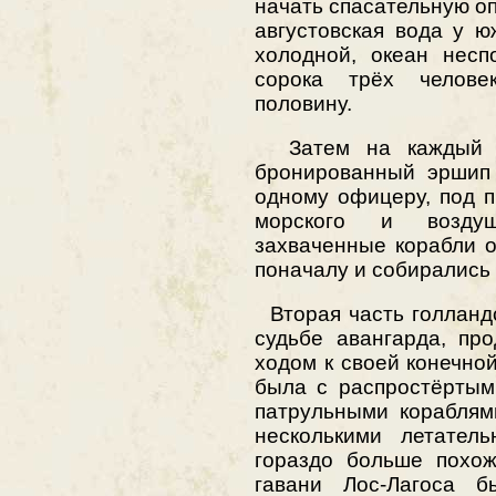
начать спасательную о
августовская вода у 
холодной, океан несп
сорока трёх челов
половину.
Затем на каждый и
бронированный эршип 
одному офицеру, под 
морского и воздуш
захваченные корабли о
поначалу и собирались -
Вторая часть голландс
судьбе авангарда, пр
ходом к своей конечной
была с распростёртым
патрульными кораблям
несколькими летател
гораздо больше похож
гавани Лос-Лагоса б