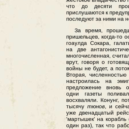
что до десяти проц
прислушаются к предуп
последуют за ними на н
За время, прошедш
пришельцев, когда-то 
гоаулда Сокара, гала
на две антагонистиче
многочисленная, счита
врут, говоря о готовя
войны не будет, а пото
Вторая, численностью
настроилась на эми
предложение вновь об
одни газеты полива
восхваляли. Конунг, п
тысячу
тюнов
, и сейч
уже двенадцатый рейс
'мартышек' на корабль
один раз), так что раб