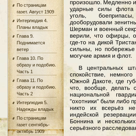
произошло. Медленно и
По страницам
ударные силы флота 
газет. Август 1909
уголь, боеприпас
Интерлюдия 4.
дооборудовали зенитн
Планы владык
Шерман и военный сек
верили, что офирцы, о
Глава 9.
где-то на дикой Триста
Поднимается
сильны, но побережь
ветер
могучие армия и флот.
Глава 10. По
образу и подобию.
В центральных шта
Часть 1
спокойствие, немного
Глава 11. По
Южной Дакоте, где губ
образу и подобию.
что, вообще, делать 
Часть 2
национальной гвард
"охотники" были либо п
Интерлюдия 5.
никто их всерьёз не
Надежды владык
индейской резервации
По страницам
Боннина и нескольки
газет сентябрь-
серьёзного расследова
октябрь 1909