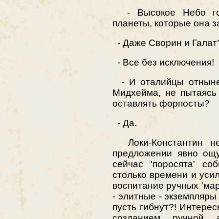
- Высокое Небо гот
планеты, которые она 
- Даже Сворин и Галат
- Все без исключения!
- И оталийцы отныне 
Мидхейма, не пытаясь
оставлять форпосты?
- Да.
Локи-Константин не
предложении явно ощу
сейчас 'поросята' со
столько времени и уси
воспитание ручных 'ма
- элитные - экземпляры 
пусть гибнут?! Интерес
созданием ручной 