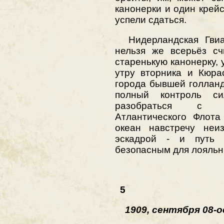
канонерки и один крей
успели сдаться.
Нидерландская Гвиа
нельзя же всерьёз сч
старенькую канонерку, 
утру вторника и Кюра
города бывшей голлан
полный контроль с
разобраться с к
Атлантического Флота
океан навстречу неи
эскадрой - и путь 
безопасным для лояльн
5
1909, сентября 08-ое