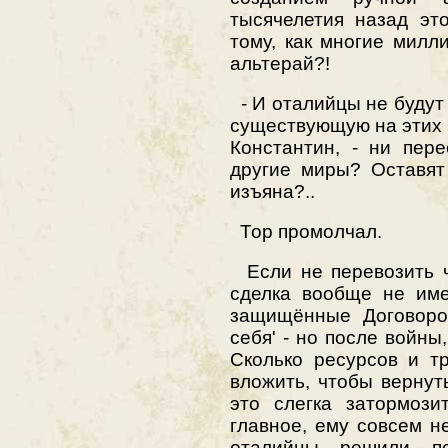
тысячелетия назад это
тому, как многие милл
альтерай?!
- И оталийцы не будут
существующую на этих 
Константин, - ни пер
другие миры? Оставят
изъяна?..
Тор промолчал.
Если не перевозить ч
сделка вообще не име
защищённые Договором
себя' - но после войн
Сколько ресурсов и т
вложить, чтобы вернут
это слегка затормози
главное, ему совсем н
оталийцы решили по