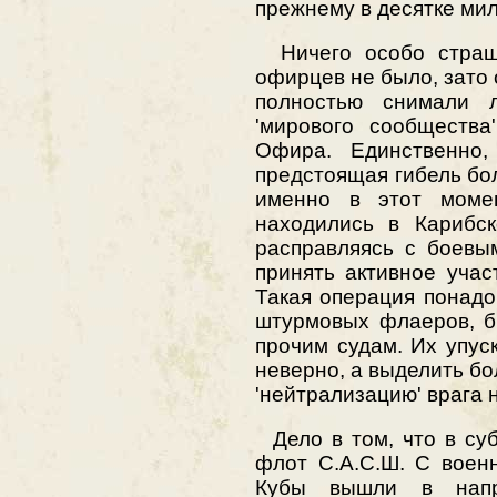
прежнему в десятке мил
Ничего особо страшн
офирцев не было, зато
полностью снимали 
'мирового сообщества
Офира. Единственно,
предстоящая гибель бо
именно в этот моме
находились в Карибск
расправляясь с боевы
принять активное учас
Такая операция понадо
штурмовых флаеров, б
прочим судам. Их упуск
неверно, а выделить б
'нейтрализацию' врага 
Дело в том, что в суб
флот С.А.С.Ш. С воен
Кубы вышли в напр