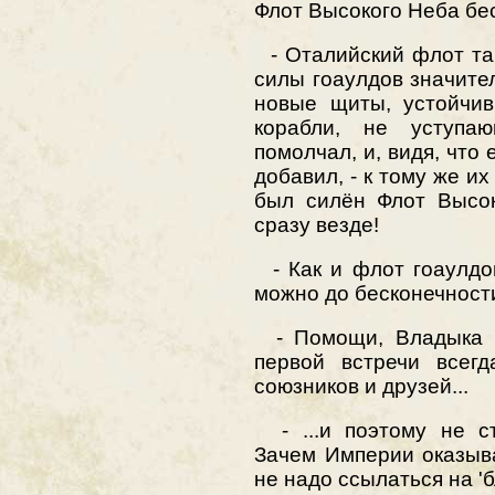
Флот Высокого Неба бе
- Оталийский флот так
силы гоаулдов значите
новые щиты, устойчи
корабли, не уступ
помолчал, и, видя, что
добавил, - к тому же их
был силён Флот Высок
сразу везде!
- Как и флот гоаулдо
можно до бесконечност
- Помощи, Владыка К
первой встречи всегд
союзников и друзей...
- ...и поэтому не ст
Зачем Империи оказыва
не надо ссылаться на 'б