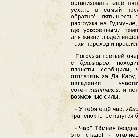
организовать ещё пят
уехать в самый посл
обратно' - пять-шесть с
разгрузка на Гудмунде
где ускоренными темп
для жизни людей инфр
- сам переход и профил
Погрузка третьей очер
с
драккаров
, находи
планеты, сообщили, 
отплатить за Да Кару
нападении учас
сотен
хаттаков
, и по
возможные силы.
- У тебя ещё час,
хёв
транспорты останутся 
- Час? Тёмная бездна!
это стадо! - оталие