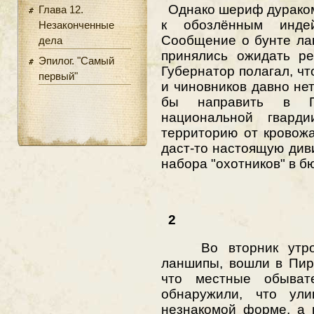
Однако шериф дураком 
Глава 12.
к обозлённым инде
Незаконченные
Сообщение о бунте ла
дела
принялись ожидать ре
Эпилог. "Самый
Губернатор полагал, ч
первый"
и чиновников давно не
бы направить в П
национальной гварди
территорию от кровож
даст-то настоящую див
набора "охотников" в бю
2
Во вторник утром
ланшипы, вошли в Пир
что местные обыват
обнаружили, что ул
незнакомой форме, а 