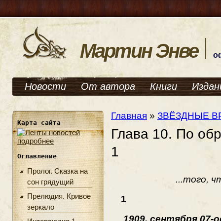
Мартин Энве
о
Новости
От автора
Книги
Издан
Главная
»
ЗВЁЗДНЫЕ В
Карта сайта
Глава 10. По об
подробнее
1
Оглавление
Пролог. Сказка на
...того, 
сон грядущий
Прелюдия. Кривое
1
зеркало
1909, сентября 07-о