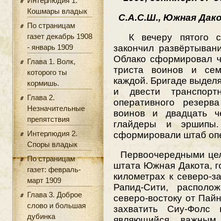
Интерлюдия 1.
Кошмары владык
С.А.С.Ш., Южная Дак
По страницам
газет декабрь 1908
К вечеру пятого се
- январь 1909
закончил развёртыван
Облако сформировал ч
Глава 1. Волк,
триста воинов и сем
которого ты
каждой. Бригаде выдел
кормишь.
и двести транспорт
Глава 2.
оперативного резерв
Незначительные
воинов и двадцать ч
препятствия
глайдеры и эршипы.
Интерлюдия 2.
сформировали штаб опе
Споры владык
Первоочередными целя
По страницам
штата Южная Дакота, г
газет: февраль-
километрах к северо-з
март 1909
Рапид-Сити, располо
Глава 3. Доброе
северо-востоку от Пай
слово и большая
захватить Сиу-Фолс 
дубинка
являющийся важным