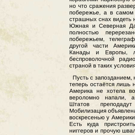
но что сражения разве
побережье, а в самом
страшных снах видеть н
Южная и Северная Дак
полностью перерез
побережьем, телеграф
другой части Америк
Канады и Европы, л
беспроволочной радио
страной в таких услови
Пусть с запозданием, 
теперь остаётся лишь н
Америка не хотела в
вероломно напали, 
Штатов преподаду
Мобилизация объявлена,
воскресенью у Америки
Есть куда пристроить
ниггеров и прочую швал