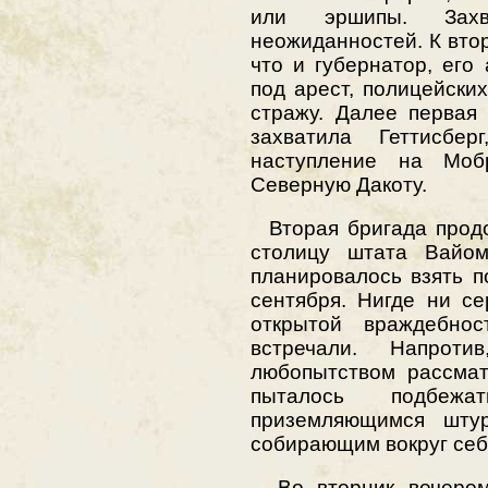
или эршипы. Зах
неожиданностей. К втор
что и губернатор, ег
под арест, полицейски
стражу. Далее первая
захватила Геттисбе
наступление на Мо
Северную Дакоту.
Вторая бригада продо
столицу штата Вайом
планировалось взять п
сентября. Нигде ни се
открытой враждебно
встречали. Напрот
любопытством рассма
пыталось подбеж
приземляющимся шту
собирающим вокруг себ
Во вторник вечером 