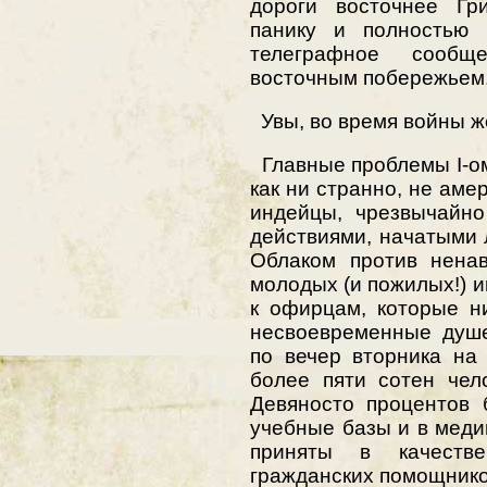
дороги восточнее Гр
панику и полностью 
телеграфное сооб
восточным побережьем
Увы, во время войны ж
Главные проблемы I-о
как ни странно, не аме
индейцы, чрезвычайн
действиями, начатыми
Облаком против ненав
молодых (и пожилых!) и
к офирцам, которые н
несвоевременные душе
по вечер вторника на
более пяти сотен чел
Девяносто процентов 
учебные базы и в меди
приняты в качеств
гражданских помощнико