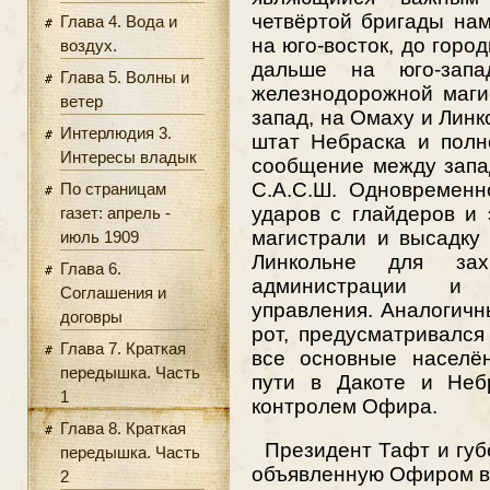
четвёртой бригады на
Глава 4. Вода и
на юго-восток, до горо
воздух.
дальше на юго-запа
Глава 5. Волны и
железнодорожной маги
ветер
запад, на Омаху и Линк
Интерлюдия 3.
штат Небраска и полн
Интересы владык
сообщение между запа
С.А.С.Ш. Одновременн
По страницам
ударов с глайдеров и
газет: апрель -
магистрали и высадку 
июль 1909
Линкольне для зах
Глава 6.
администрации и д
Соглашения и
управления. Аналогичн
договры
рот, предусматривался
Глава 7. Краткая
все основные населё
передышка. Часть
пути в Дакоте и Неб
1
контролем Офира.
Глава 8. Краткая
Президент Тафт и губ
передышка. Часть
объявленную Офиром во
2