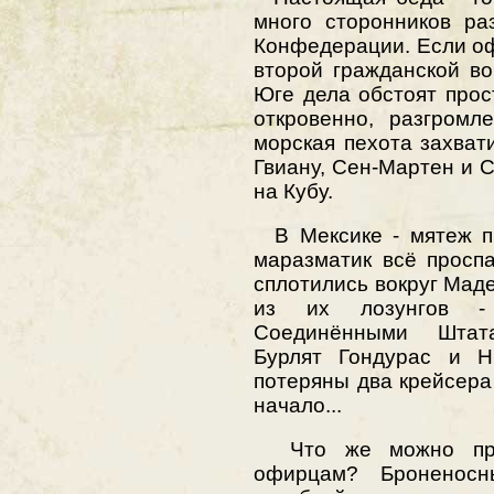
много сторонников ра
Конфедерации. Если оф
второй гражданской во
Юге дела обстоят прос
откровенно, разгромл
морская пехота захва
Гвиану, Сен-Мартен и С
на Кубу.
В Мексике - мятеж пр
маразматик всё просп
сплотились вокруг Маде
из их лозунгов - 
Соединёнными Штат
Бурлят Гондурас и Н
потеряны два крейсера 
начало...
Что же можно прот
офирцам? Броненосн