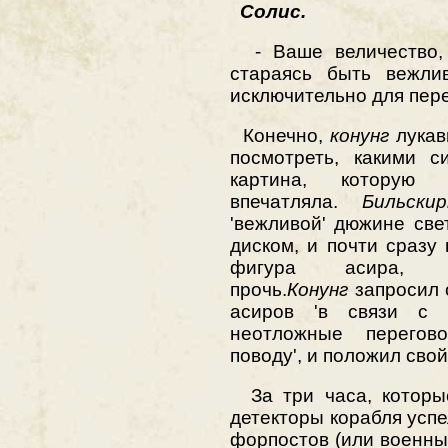
Солис.
- Ваше величество, -
стараясь быть вежли
исключительно для пере
Конечно,
конунг
лукав
посмотреть, какими с
картина, которую 
впечатляла.
Бильскир
'вежливой' дюжине св
диском, и почти сразу
фигура асира, п
прочь.
Конунг
запросил 
асиров 'в связи с 
неотложные перего
поводу', и положил свой
За три часа, которые
детекторы корабля усп
форпостов (или военны