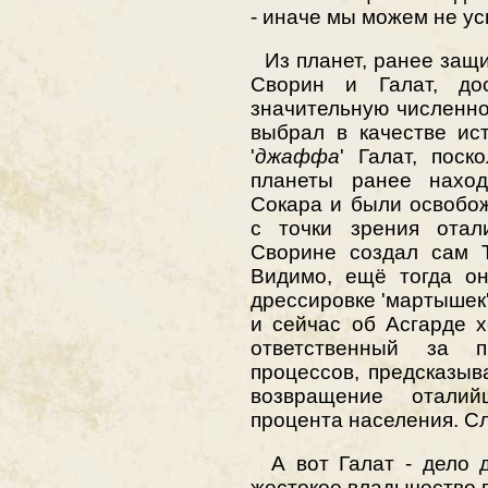
- иначе мы можем не усп
Из планет, ранее защ
Сворин и Галат, до
значительную численн
выбрал в качестве ис
'
джаффа
' Галат, поск
планеты ранее наход
Сокара и были освобо
с точки зрения отал
Сворине создал сам Т
Видимо, ещё тогда он
дрессировке 'мартышек
и сейчас об Асгарде х
ответственный за п
процессов, предсказы
возвращение отали
процента населения. С
А вот Галат - дело д
жестокое владычество г