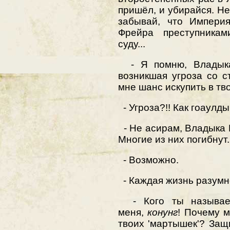
пришёл, и убирайся. Н
забывай, что Империя
Фрейра преступникам
суду...
- Я помню, Владыка,
возникшая угроза со 
мне шанс искупить в тв
- Угроза?!! Как гоаулд
- Не асирам, Владыка 
Многие из них погибнут..
- Возможно.
- Каждая жизнь разумно
- Кого ты называеш
меня,
конунг
! Почему 
твоих 'мартышек'? Защ