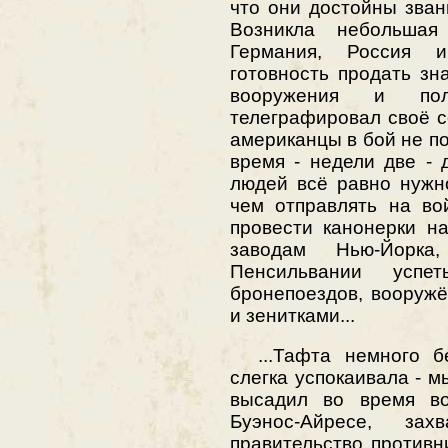
что они достойны зван
Возникла небольша
Германия, Россия 
готовность продать зн
вооружения и по
телеграфировал своё с
американцы в бой не по
время - недели две - 
людей всё равно нужно
чем отправлять на во
провести канонерки н
заводам Нью-Йорка
Пенсильвании успет
бронепоездов, вооруж
и зенитками...
...Тафта немного бе
слегка успокаивала - 
высадил во время в
Буэнос-Айресе, за
правительство противн