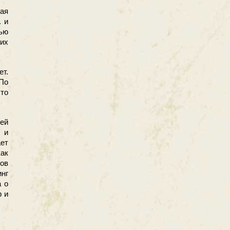
щая
. и
ью
их
т.
По
сто
ей
 и
ет
ак
ов
инг
а о
р и