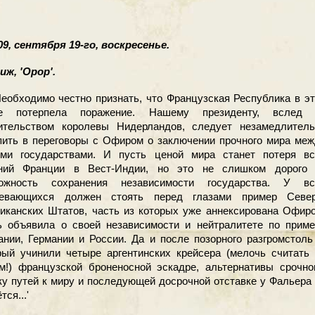
9, сентября 19-го, воскресенье.
ж, 'Орор'.
Необходимо честно признать, что Французская Республика в э
не потерпела поражение. Нашему президенту, вслед 
ительством королевы Нидерландов, следует незамедлитель
пить в переговоры с Офиром о заключении прочного мира ме
ми государствами. И пусть ценой мира станет потеря вс
ний Франции в Вест-Индии, но это не слишком дорого 
ожность сохранения независимости государства. У вс
евающихся должен стоять перед глазами пример Север
иканских Штатов, часть из которых уже аннексирована Офир
ь объявила о своей независимости и нейтралитете по приме
ании, Германии и России. Да и после позорного разгромстоль
рый учинили четыре аргентинских крейсера (мелочь считать
м!) французской броненосной эскадре, альтернативы срочно
ку путей к миру и последующей досрочной отставке у Фальера
тся...'