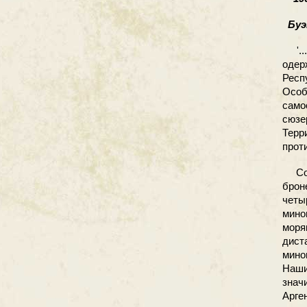
Буэн
'...
одер
Респ
Осо
само
сюзе
Терр
прот
Со с
брон
четы
мино
моря
дист
мино
Наши
знач
Арге