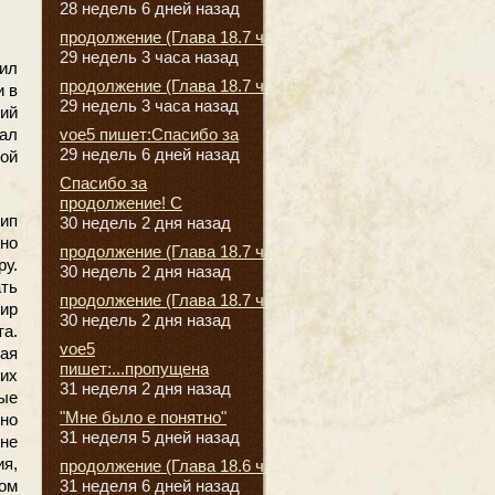
28 недель 6 дней назад
продолжение (Глава 18.7 часть
29 недель 3 часа назад
ил
продолжение (Глава 18.7 часть
и в
29 недель 3 часа назад
кий
voe5 пишет:Спасибо за
ал
29 недель 6 дней назад
ой
Спасибо за
продолжение! С
ип
30 недель 2 дня назад
но
продолжение (Глава 18.7 часть
ру.
30 недель 2 дня назад
ть
продолжение (Глава 18.7 часть
ир
30 недель 2 дня назад
а.
voe5
ая
пишет:...пропущена
ких
31 неделя 2 дня назад
ые
"Мне было е понятно"
но
31 неделя 5 дней назад
не
ия,
продолжение (Глава 18.6 часть
31 неделя 6 дней назад
ном