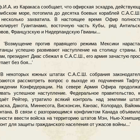
.А. из Каракаса сообщает, что офирская эскадра, действую
рибском море, потопила до десятка боевых кораблей С.А.С.Ш
несколько захватила. В настоящее время Офир полност
ролирует Гуантанамо, восточную часть Кубы, ряд Антильск
овов, Французскую и Нидерландскую Гвианы...
змущение против правящего режима Мексики нарастае
танцы успешно развивают наступление на столицу страны. 
ам, президент Диас сбежал в С.А.С.Ш., его армия зачастую про
пает без боя...'
екоторых южных штатах С.А.С.Ш. собрания законодател
раются рассмотреть вопрос о выходе из подчинения Тафту
ождении Конфедерации. На севере Армия Офира продолжа
ивать успешное наступление. Федеральное правительство, к
даёт Рейтер, утратило всякий контроль над землями штат
аска, Дакота, Миннесота, Висконсин, Канзас, Колорадо, Вайом
нтана. В связи с разгорающимся конфликтом Канада объявил
вности ввести войска на территорию штатов Мэн, Нью-Хэмпши
онт для защиты гражданского населения от ужасов войны...'