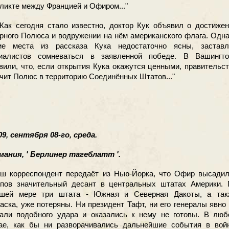
ликте между Францией и Офиром..."
 сегодня стало известно, доктор Кук объявил о достижен
рного Полюса и водружении на нём американского флага. Одн
ие места из рассказа Кука недостаточно ясны, заставл
иалистов сомневаться в заявленной победе. В Вашингто
вили, что, если открытия Кука окажутся ценными, правительс
чит Полюс в территорию Соединённых Штатов..."
9, сентября 08-го, среда.
ания, ' Берлинер тагеблатт '.
 корреспондент передаёт из Нью-Йорка, что Офир высадил
пов значительный десант в центральных штатах Америки. 
шей мере три штата - Южная и Северная Дакоты, а так
аска, уже потеряны. Ни президент Тафт, ни его генералы явно
али подобного удара и оказались к нему не готовы. В люб
ае, как бы ни разворачивались дальнейшие события в войн