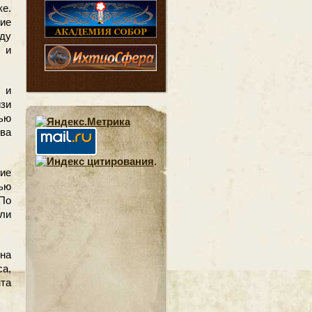
е.
ие
жду
 и
 и
зи
ью
тва
.
ие
ью
По
ли
на
са,
та