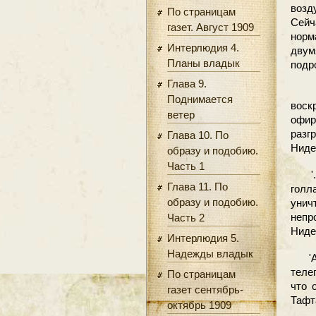
возд
По страницам
Сейч
газет. Август 1909
норм
Интерлюдия 4.
двум
Планы владык
подр
Глава 9.
'По
Поднимается
воск
ветер
офир
разг
Глава 10. По
Ниде
образу и подобию.
Часть 1
'...
Глава 11. По
голл
образу и подобию.
унич
непр
Часть 2
Ниде
Интерлюдия 5.
Надежды владык
'Аге
теле
По страницам
что 
газет сентябрь-
Тафта
октябрь 1909